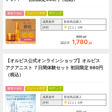
審査中保証
リピート不可
Ptアップ
成果条件
新規商品購入
評判
口コミ
0件
890
pt
1,780
認証済
pt
【オルビス公式オンラインショップ】オルビス
アクアニスト ７日間体験セット 初回限定 980円
（税込）
審査中保証
リピート不可
Ptアップ
成果条件
新規商品購入
評判
口コミ
0件
890
pt