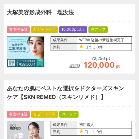
大塚美容形成外科 埋没法
審査中保証
リピート不可
10,000pt以上
Ptアップ
成果条件
WEB申込後の新規施術完了
評判
口コミ
0件
72,250
pt
120,000
認証済
pt
あなたの肌にベストな選択をドクターズスキン
ケア【SKN REMED（スキンリメド）】
審査中保証
リピート不可
Ptアップ
成果条件
初回購入
評判
口コミ
0件