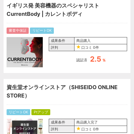
イギリス発 美容機器のスペシャリスト
CurrentBody | カレントボディ
審査中保証
リピートOK
成果条件
商品購入
評判
口コミ
0件
2.5
認証済
％
資生堂オンラインストア（SHISEIDO ONLINE
STORE）
リピートOK
Ptアップ
成果条件
商品購入完了
評判
口コミ
0件