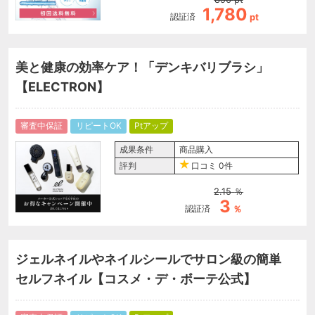
1,780
認証済
pt
美と健康の効率ケア！「デンキバリブラシ」
【ELECTRON】
審査中保証
リピートOK
Ptアップ
成果条件
商品購入
評判
口コミ
0件
2.15
％
3
認証済
％
ジェルネイルやネイルシールでサロン級の簡単
セルフネイル【コスメ・デ・ボーテ公式】