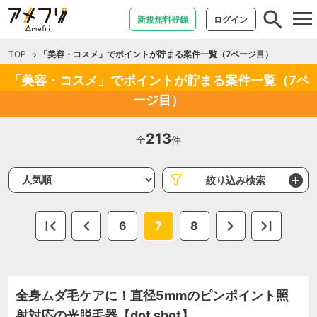
tog
新規無料登録
ログイン
nav
TOP
「美容・コスメ」でポイントが貯まる案件一覧（7ページ目）
「美容・コスメ」でポイントが貯まる案件一覧（7ペ
ージ目）
213
全
件
絞り込み検索
6
7
8
全身ムダ毛ケアに！直径5mmのピンポイント照
射対応の光脱毛器【dot shot】