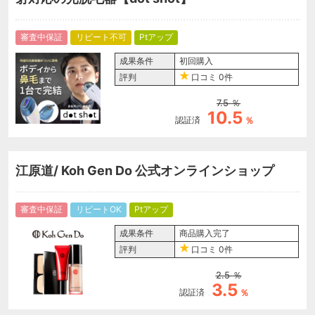
審査中保証
リピート不可
Ptアップ
成果条件
初回購入
評判
口コミ
0件
7.5
％
10.5
認証済
％
江原道/ Koh Gen Do 公式オンラインショップ
審査中保証
リピートOK
Ptアップ
成果条件
商品購入完了
評判
口コミ
0件
2.5
％
3.5
認証済
％