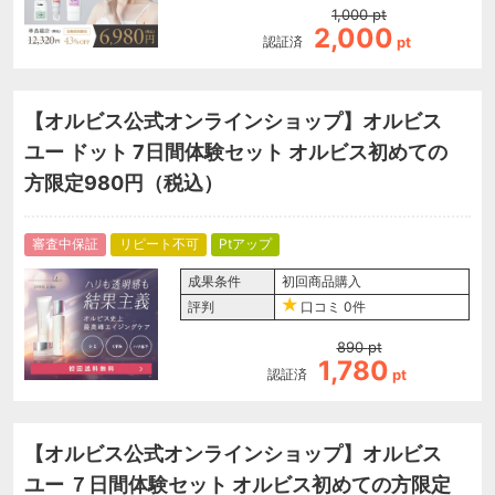
1,000
pt
2,000
認証済
pt
【オルビス公式オンラインショップ】オルビス
ユー ドット 7日間体験セット オルビス初めての
方限定980円（税込）
審査中保証
リピート不可
Ptアップ
成果条件
初回商品購入
評判
口コミ
0件
890
pt
1,780
認証済
pt
【オルビス公式オンラインショップ】オルビス
ユー ７日間体験セット オルビス初めての方限定