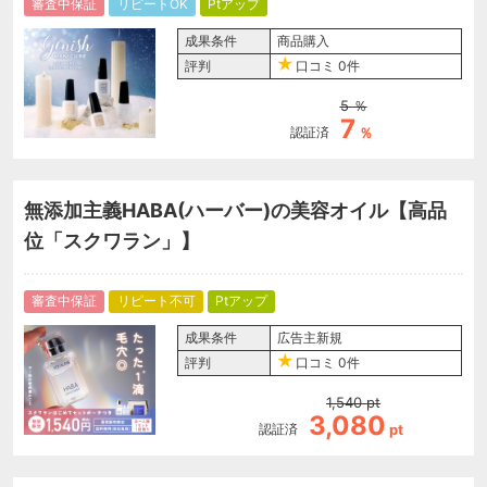
審査中保証
リピートOK
Ptアップ
成果条件
商品購入
評判
口コミ
0件
5
％
7
認証済
％
無添加主義HABA(ハーバー)の美容オイル【高品
位「スクワラン」】
審査中保証
リピート不可
Ptアップ
成果条件
広告主新規
評判
口コミ
0件
1,540
pt
3,080
認証済
pt