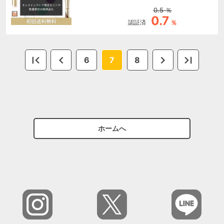
0.5
％
0.7
認証済
％
6
7
8
ホームへ