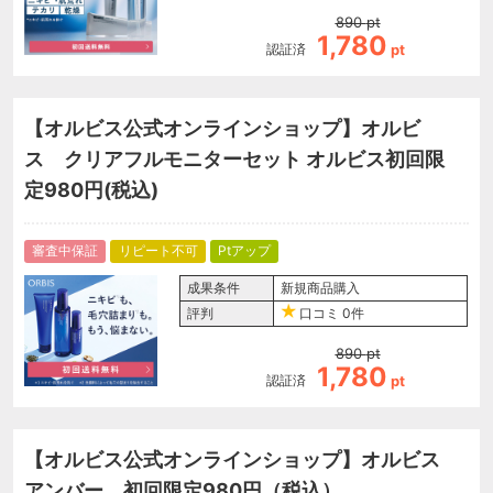
890
pt
1,780
認証済
pt
【オルビス公式オンラインショップ】オルビ
ス クリアフルモニターセット オルビス初回限
定980円(税込)
審査中保証
リピート不可
Ptアップ
成果条件
新規商品購入
評判
口コミ
0件
890
pt
1,780
認証済
pt
【オルビス公式オンラインショップ】オルビス
アンバー 初回限定980円（税込）