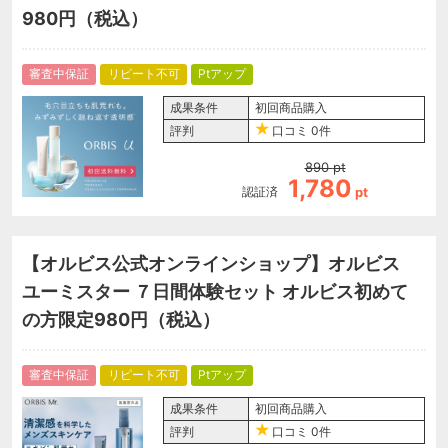
980円（税込）
審査中保証
リピート不可
Ptアップ
成果条件
初回商品購入
評判
口コミ
0件
890
pt
1,780
認証済
pt
【オルビス公式オンラインショップ】オルビス
ユーミスター ７日間体験セット オルビス初めて
の方限定980円（税込）
審査中保証
リピート不可
Ptアップ
成果条件
初回商品購入
評判
口コミ
0件