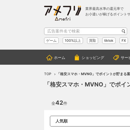
業界最高水準の還元率で
お小遣いが稼げるポイント
ゲーム
100%以上
買取
tiktok
FX
ホーム
ショッピング
サー
TOP
「格安スマホ・MVNO」でポイントが貯まる
「格安スマホ・MVNO」でポイ
42
全
件