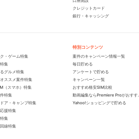
口座開設
クレジットカード
銀行・キャッシング
特別コンテンツ
ク・ゲーム特集
案件のキャンペーン情報一覧
特集
毎日貯める
るグルメ特集
アンケートで貯める
フィール
オススメ案件特集
キャンペーン一覧
IM（スマホ）特集
おすすめ格安SIM比較
件特集
動画編集ならPremiere Proがおす
ドア・キャンプ特集
Yahoo!ショッピングで貯める
応援特集
特集
回線特集