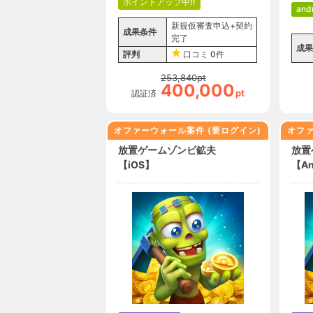
ポイントアップ中!!
and
新規仮審査申込+契約
成果条件
完了
成果
評判
口コミ
0件
253,840
pt
400,000
pt
認証済
オファーウォール案件 (要ログイン)
オファ
放置ゲームゾンビ鉱夫
放置
【iOS】
【An