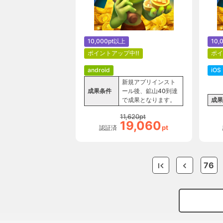
10,000pt以上
10,
ポイントアップ中!!
ポイ
android
iOS
新規アプリインスト
成果条件
ール後、鉱山40到達
で成果となります。
成果
11,620
pt
19,060
pt
認証済
76