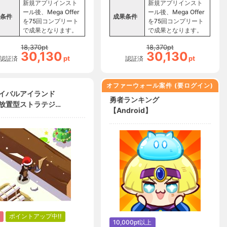
新規アプリインスト
新規アプリインスト
ール後、Mega Offer
ール後、Mega Offer
条件
成果条件
を75回コンプリート
を75回コンプリート
で成果となります。
で成果となります。
18,370
pt
18,370
pt
30,130
30,130
pt
pt
認証済
認証済
オファーウォール案件 (要ログイン)
イバルアイランド
勇者ランキング
放置型ストラテジー
【Android】
ム（凍てつく島の船
6到達）（Android）
ポイントアップ中!!
10,000pt以上