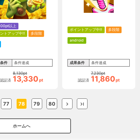
000pt以上
ポイントアップ中!!
多段階
ントアップ中!!
多段階
android
条件
条件達成
成果条件
条件達成
8,130
pt
7,230
pt
13,330
11,860
pt
pt
認証済
認証済
77
78
79
80
ホームへ