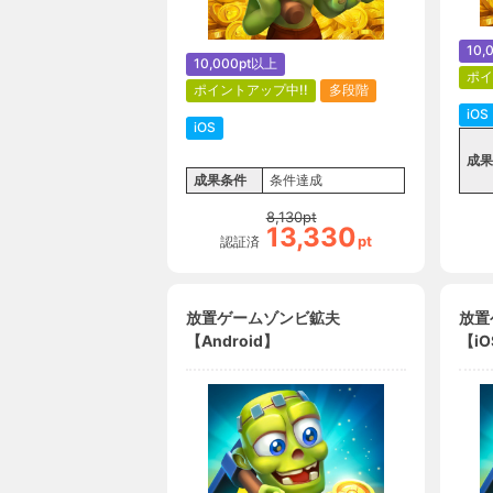
10,
10,000pt以上
ポイ
ポイントアップ中!!
多段階
iOS
iOS
成果
成果条件
条件達成
8,130
pt
13,330
pt
認証済
放置ゲームゾンビ鉱夫
放置
【Android】
【iO