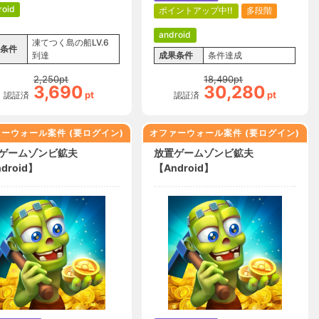
roid
ポイントアップ中!!
多段階
android
凍てつく島の船LV.6
条件
到達
成果条件
条件達成
2,250
pt
18,490
pt
3,690
30,280
pt
pt
認証済
認証済
ーウォール案件 (要ログイン)
オファーウォール案件 (要ログイン)
ゲームゾンビ鉱夫
放置ゲームゾンビ鉱夫
droid】
【Android】