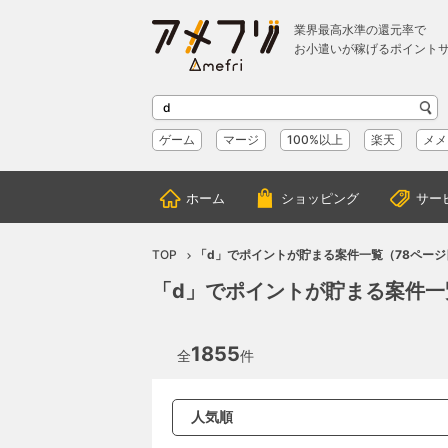
業界最高水準の還元率で
お小遣いが稼げるポイント
ゲーム
マージ
100%以上
楽天
メメ
ホーム
ショッピング
サー
TOP
「d」でポイントが貯まる案件一覧（78ページ
「d」でポイントが貯まる案件一
1855
全
件