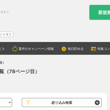
新規
サイト！
ントモリ
ビス
案件のキャンペーン情報
毎日貯める
特集コ
目）
覧（78ページ目）
絞り込み検索