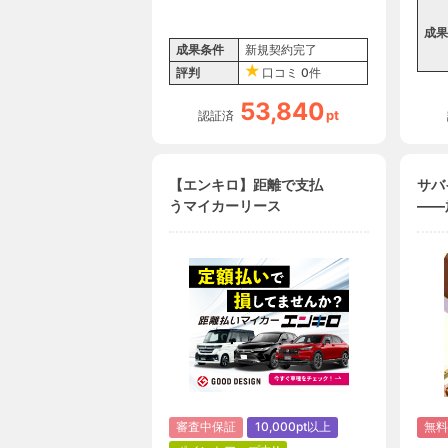
成果
成果条件
新規契約完了
評判
口コミ
0件
53,840
pt
認証済
【エンキロ】距離で支払
サバ
うマイカーリース
――
ゲー
LV.
審査中保証
10,000pt以上
無料