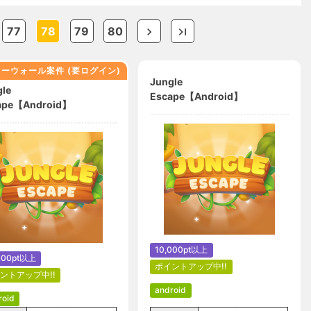
77
78
79
80
ーウォール案件 (要ログイン)
Jungle
le
Escape【Android】
ape【Android】
10,000pt以上
000pt以上
ポイントアップ中!!
ントアップ中!!
android
roid