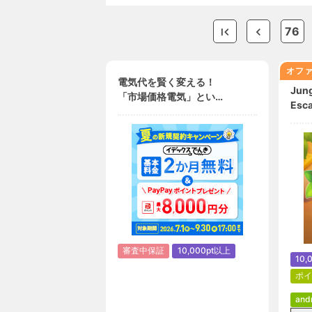
76
オファ
電気代を賢く変える！
Jung
「市場価格電気」という
Esc
選択肢【イデックスでん
き】
審査中保証
10,000pt以上
10,
ポイ
and