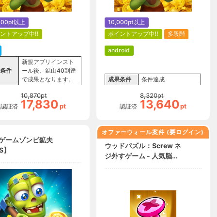
000pt以上
10,000pt以上
ントアップ中!!
ポイントアップ中!!
多段階
android
新規アプリインスト
条件
ール後、鉱山40到達
で成果となります。
成果条件
条件達成
10,870
pt
8,320
pt
17,830
13,640
pt
pt
認証済
認証済
オファーウォール案件 (要ログイン)
ゲームゾンビ鉱夫
ウッドパズル：Screw ネ
S】
ジ外すゲーム - 人気脳ト
レ【Android】