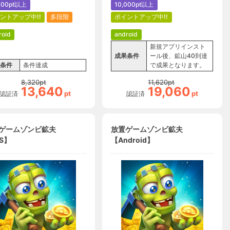
000pt以上
10,000pt以上
ントアップ中!!
多段階
ポイントアップ中!!
roid
android
新規アプリインスト
成果条件
ール後、鉱山40到達
条件
条件達成
で成果となります。
8,320
pt
11,620
pt
13,640
19,060
pt
pt
認証済
認証済
ゲームゾンビ鉱夫
放置ゲームゾンビ鉱夫
S】
【Android】