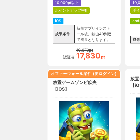
10,000pt以上
10,
ポイントアップ中!!
ポイ
iOS
and
新規アプリインスト
成果条件
ール後、鉱山40到達
で成果となります。
成果
10,870
pt
17,830
pt
認証済
オファーウォール案件 (要ログイン)
放置
放置ゲームゾンビ鉱夫
【iO
【iOS】