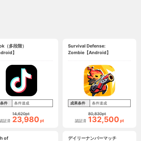
Tok（多段階）
Survival Defense:
droid】
Zombie【Android】
条件
条件達成
成果条件
条件達成
14,620
pt
80,830
pt
23,980
132,500
pt
pt
認証済
認証済
h of
デイリーナンバーマッチ