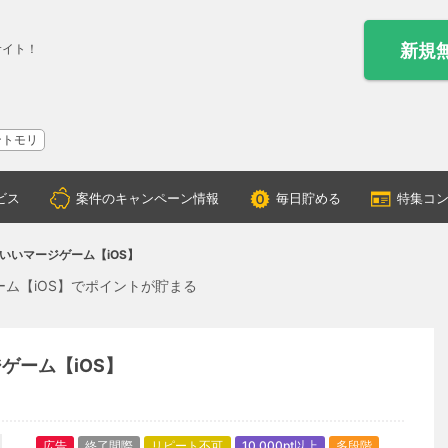
新規
サイト！
ントモリ
ビス
案件のキャンペーン情報
毎日貯める
特集コ
 ：かわいいマージゲーム【iOS】
ジゲーム【iOS】でポイントが貯まる
ージゲーム【iOS】
広告
終了間際
リピート不可
10,000pt以上
多段階