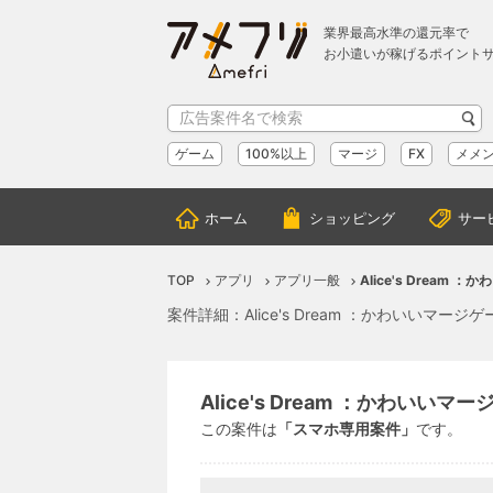
業界最高水準の還元率で
お小遣いが稼げるポイント
ゲーム
100%以上
マージ
FX
メメ
ホーム
ショッピング
サー
TOP
アプリ
アプリ一般
Alice's Dream
案件詳細：Alice's Dream ：かわいいマー
Alice's Dream ：かわいいマ
この案件は
「スマホ専用案件」
です。