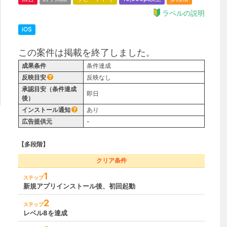
ラベルの説明
iOS
この案件は掲載を終了しました。
成果条件
条件達成
反映目安
反映なし
承認目安（条件達成
即日
後）
インストール通知
あり
広告提供元
-
【多段階】
クリア条件
1
ステップ
新規アプリインストール後、初回起動
2
ステップ
レベル8を達成