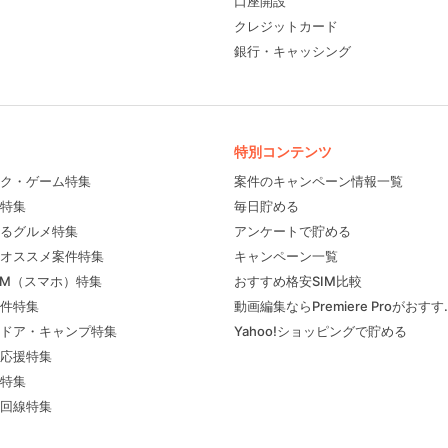
口座開設
クレジットカード
銀行・キャッシング
特別コンテンツ
ク・ゲーム特集
案件のキャンペーン情報一覧
特集
毎日貯める
るグルメ特集
アンケートで貯める
フィール
オススメ案件特集
キャンペーン一覧
IM（スマホ）特集
おすすめ格安SIM比較
件特集
動画編集ならPremiere Proがおす
ドア・キャンプ特集
Yahoo!ショッピングで貯める
応援特集
特集
回線特集