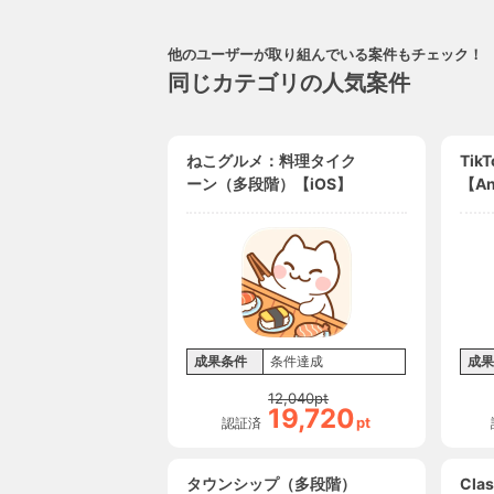
他のユーザーが取り組んでいる案件もチェック！
同じカテゴリの人気案件
ねこグルメ：料理タイク
Tik
ーン（多段階）【iOS】
【An
成果条件
条件達成
成果
12,040
pt
19,720
pt
認証済
タウンシップ（多段階）
Clas