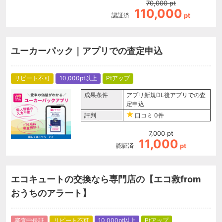
70,000
pt
110,000
認証済
pt
ユーカーパック｜アプリでの査定申込
リピート不可
10,000pt以上
Ptアップ
成果条件
アプリ新規DL後アプリでの査
定申込
評判
口コミ
0件
7,000
pt
11,000
認証済
pt
エコキュートの交換なら専門店の【エコ救from
おうちのアラート】
審査中保証
リピート不可
10,000pt以上
Ptアップ