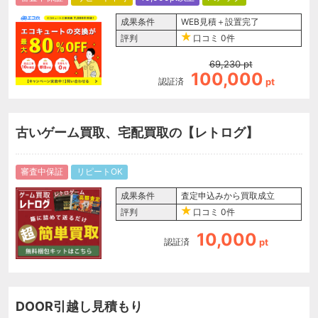
成果条件
WEB見積＋設置完了
評判
口コミ
0件
69,230
pt
100,000
認証済
pt
古いゲーム買取、宅配買取の【レトログ】
審査中保証
リピートOK
成果条件
査定申込みから買取成立
評判
口コミ
0件
10,000
認証済
pt
DOOR引越し見積もり