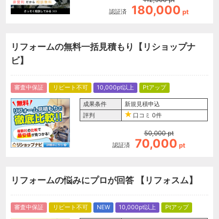
180,000
認証済
pt
リフォームの無料一括見積もり【リショップナ
ビ】
審査中保証
リピート不可
10,000pt以上
Ptアップ
成果条件
新規見積申込
評判
口コミ
0件
50,000
pt
70,000
認証済
pt
リフォームの悩みにプロが回答 【リフォスム】
審査中保証
リピート不可
NEW
10,000pt以上
Ptアップ