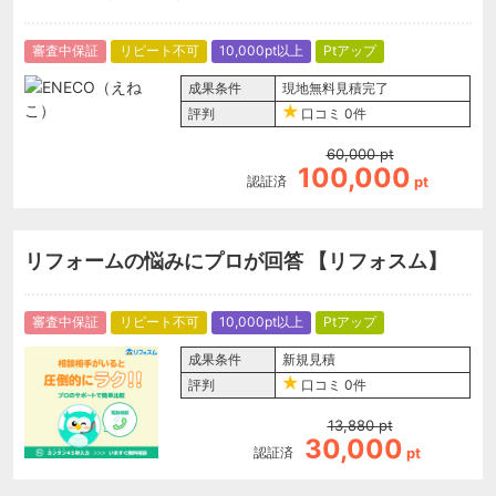
審査中保証
リピート不可
10,000pt以上
Ptアップ
成果条件
現地無料見積完了
評判
口コミ
0件
60,000
pt
100,000
認証済
pt
リフォームの悩みにプロが回答 【リフォスム】
審査中保証
リピート不可
10,000pt以上
Ptアップ
成果条件
新規見積
評判
口コミ
0件
13,880
pt
30,000
認証済
pt