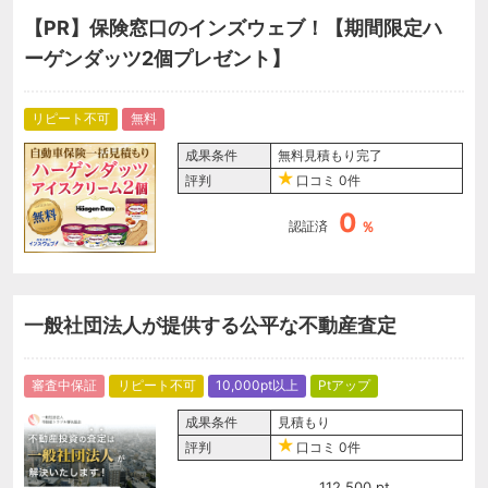
【PR】保険窓口のインズウェブ！【期間限定ハ
ーゲンダッツ2個プレゼント】
リピート不可
無料
成果条件
無料見積もり完了
評判
口コミ
0件
0
認証済
％
一般社団法人が提供する公平な不動産査定
審査中保証
リピート不可
10,000pt以上
Ptアップ
成果条件
見積もり
評判
口コミ
0件
112,500
pt