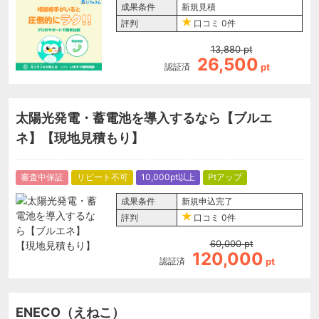
成果条件
新規見積
評判
口コミ
0件
13,880
pt
26,500
認証済
pt
太陽光発電・蓄電池を導入するなら【ブルエ
ネ】【現地見積もり】
審査中保証
リピート不可
10,000pt以上
Ptアップ
成果条件
新規申込完了
評判
口コミ
0件
60,000
pt
120,000
認証済
pt
ENECO（えねこ）