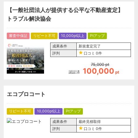
【一般社団法人が提供する公平な不動産査定】
トラブル解決協会
審査中保証
リピート不可
10,000pt以上
Ptアップ
成果条件
新規査定完了
評判
口コミ
0件
75,000
pt
100,000
認証済
pt
エコプロコート
リピート不可
10,000pt以上
Ptアップ
成果条件
最終見積取得
評判
口コミ
0件