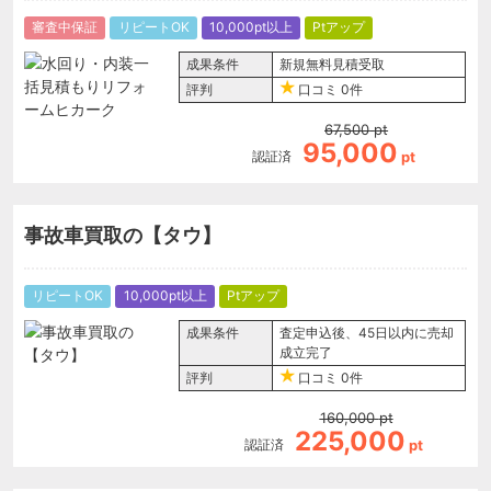
審査中保証
リピートOK
10,000pt以上
Ptアップ
成果条件
新規無料見積受取
評判
口コミ
0件
67,500
pt
95,000
認証済
pt
事故車買取の【タウ】
リピートOK
10,000pt以上
Ptアップ
成果条件
査定申込後、45日以内に売却
成立完了
評判
口コミ
0件
160,000
pt
225,000
認証済
pt