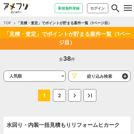
tog
新規無料登録
ログイン
nav
TOP
「見積・査定」でポイントが貯まる案件一覧（1ページ目）
「見積・査定」でポイントが貯まる案件一覧（1ペー
ジ目）
38
全
件
絞り込み検索
1
2
水回り・内装一括見積もりリフォームヒカーク