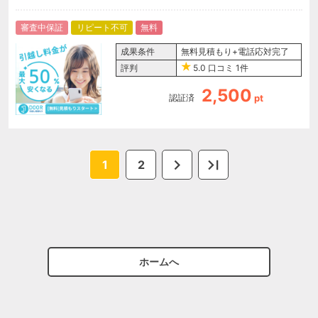
審査中保証
リピート不可
無料
成果条件
無料見積もり+電話応対完了
評判
5.0
口コミ
1件
2,500
認証済
pt
1
2
ホームへ