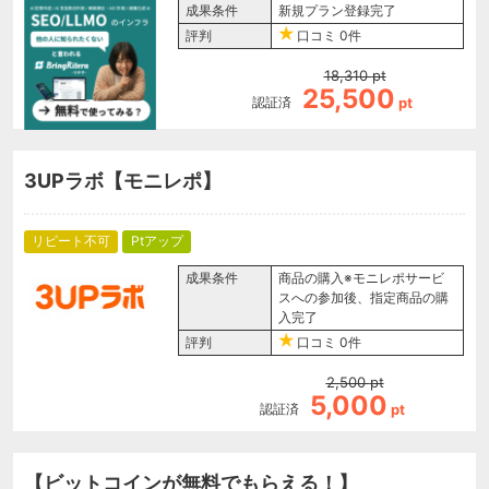
成果条件
新規プラン登録完了
評判
口コミ
0件
18,310
pt
25,500
認証済
pt
3UPラボ【モニレポ】
リピート不可
Ptアップ
成果条件
商品の購入※モニレポサービ
スへの参加後、指定商品の購
入完了
評判
口コミ
0件
2,500
pt
5,000
認証済
pt
【ビットコインが無料でもらえる！】