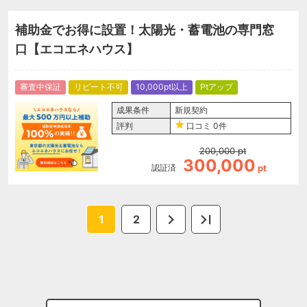
補助金でお得に設置！太陽光・蓄電池の専門窓
口【エコエネハウス】
審査中保証
リピート不可
10,000pt以上
Ptアップ
成果条件
新規契約
評判
口コミ
0件
200,000
pt
300,000
認証済
pt
1
2