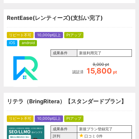
RentEase(レンティーズ)(支払い完了)
リピート不可
10,000pt以上
Ptアップ
iOS
android
成果条件
新規利用完了
9,000
pt
15,800
認証済
pt
リテラ（BringRitera）【スタンダードプラン】
リピート不可
10,000pt以上
Ptアップ
成果条件
新規プラン登録完了
評判
口コミ
0件