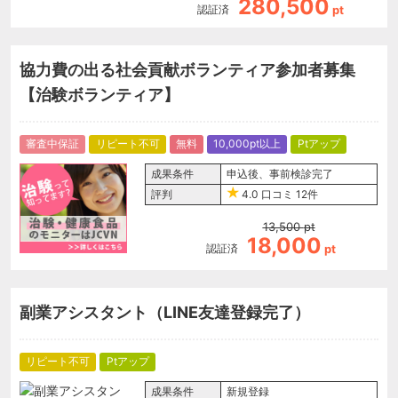
280,500
認証済
pt
協力費の出る社会貢献ボランティア参加者募集
【治験ボランティア】
審査中保証
リピート不可
無料
10,000pt以上
Ptアップ
成果条件
申込後、事前検診完了
評判
4.0
口コミ
12件
13,500
pt
18,000
認証済
pt
副業アシスタント（LINE友達登録完了）
リピート不可
Ptアップ
成果条件
新規登録