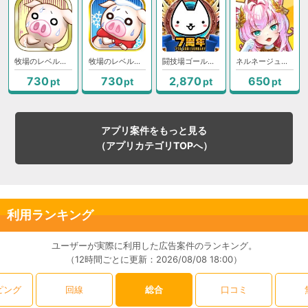
牧場のレベルアップ1周目到達
牧場のレベルアップ1周目到達
闘技場ゴールドクラスⅢ到達
ネルネージュのレベル「120」到達で成果
730
730
2,870
650
pt
pt
pt
pt
アプリ案件をもっと見る
（アプリカテゴリTOPへ）
利用ランキング
ユーザーが実際に利用した広告案件のランキング。
（12時間ごとに更新：2026/08/08 18:00）
ピング
回線
総合
口コミ