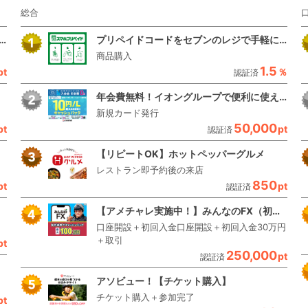
総合
ンでさらにお得！【スマホ乗り換え.com】
プリペイドコードをセブンのレジで手軽に買える【スマホプリペイド】
商品購入
1.5
pt
％
認証済
年会費無料！イオングループで便利に使えるクレジットカード【コスモ・ザ・カード・オーパス】
新規カード発行
50,000
pt
pt
認証済
【リピートOK】ホットペッパーグルメ
レストラン即予約後の来店
850
pt
pt
認証済
【アメチャレ実施中！】みんなのFX（初回30万円入金＋新規90Lot以上の取引）/トレイダーズ証券
口座開設＋初回入金口座開設＋初回入金30万円
＋取引
pt
250,000
pt
認証済
アソビュー！【チケット購入】
チケット購入＋参加完了
pt