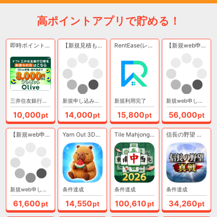
高ポイントアプリで貯める！
即時ポイント付与！最短3分で完了 【三井住友銀行口座お持ちの方専用】Olive口座切替
【新規見積もり依頼完了後に、面談完了】Housing Bazar
RentEase(レンティーズ)(支払い完了)
【新規web申し込み完了後、新規面談完了（オフライン）】家計のお悩みならFP相談
三井住友銀行口座をOliveアカウントに切替完了
新規申し込み完了後に、面談完了で成果となります。
新規利用完了
新規web申し込み完了後、新規面談完了（オフライン）で成果となります。
10,000
14,000
15,800
56,000
pt
pt
pt
pt
【新規web申し込み完了後、新規面談完了（オフライン）】家計診断のプロ「マネーガイド」
Yarn Out 3D（多段階）【Android】
Tile Mahjong Classic【Android】
信長の野望 真戦（多段階）【Android】
新規web申し込み完了後、新規面談完了（オフライン）で成果となります。
条件達成
条件達成
条件達成
61,600
14,550
100,610
34,260
pt
pt
pt
pt