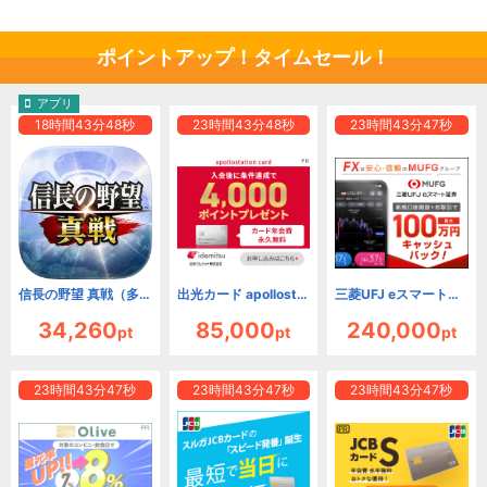
ポイントアップ！タイムセール！
アプリ
18
時間
43
分
46
秒
23
時間
43
分
46
秒
23
時間
43
分
46
秒
信長の野望 真戦（多段階）【Android】
出光カード apollostation card（旧まいどプラスカード）
三菱UFJ eスマート証券 FX（旧：auカブコム証券）
34,260
85,000
240,000
pt
pt
pt
23
時間
43
分
46
秒
23
時間
43
分
46
秒
23
時間
43
分
46
秒