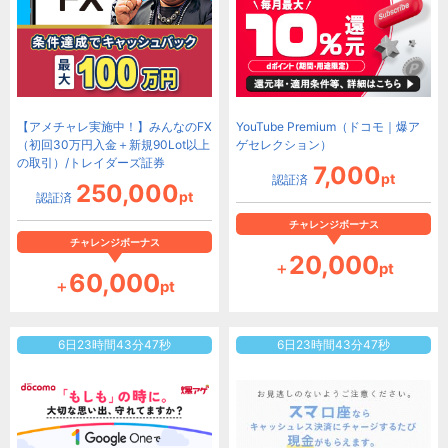
【アメチャレ実施中！】みんなのFX
YouTube Premium（ドコモ｜爆ア
（初回30万円入金＋新規90Lot以上
ゲセレクション）
の取引）/トレイダーズ証券
7,000
pt
認証済
250,000
pt
認証済
チャレンジボーナス
チャレンジボーナス
20,000
＋
pt
60,000
＋
pt
6
日
23
時間
43
分
46
秒
6
日
23
時間
43
分
46
秒