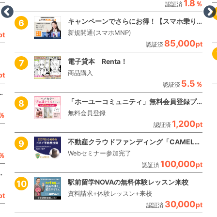
1.8
％
認証済
キャンペーンでさらにお得！【スマホ乗り換え.com】
新規開通(スマホMNP)
pt
85,000
pt
認証済
電子貸本 Renta！
商品購入
pt
5.5
％
認証済
Proton VPN】（1カ月プラン継続利用）
「ホーユーコミュニティ」無料会員登録プロモーション
無料会員登録
％
1,200
pt
認証済
不動産クラウドファンディング「CAMEL」【Webセミナー参加のみ】
Webセミナー参加完了
％
100,000
pt
認証済
バック！Yステーション
駅前留学NOVAの無料体験レッスン来校
資料請求+体験レッスン+来校
pt
30,000
pt
認証済