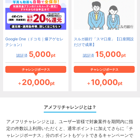
Google One（ドコモ｜爆アゲセレ
スルガ銀行「スマ口座」【口座開設
クション）
だけで成果】
5,000
15,000
pt
pt
認証済
認証済
チャレンジボーナス
チャレンジボーナス
20,000
10,000
＋
pt
＋
pt
アメフリチャレンジとは？
アメフリチャレンジとは、ユーザー皆様で対象案件を期間内に指
定の件数以上利用いただくと、通常ポイントに加えてさらに「チ
ャレンジボーナス」分のポイントもゲットできるキャンペーンで