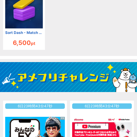
Sort Dash - Match Color Puzzle（チャレンジ11完了）（Android）
6,500
pt
6
日
23
時間
43
分
46
秒
6
日
23
時間
43
分
46
秒