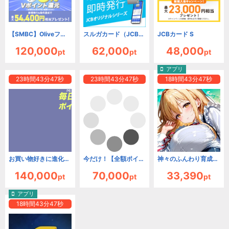
【SMBC】Oliveフレキシブルペイ ゴールド
スルガカード（JCB）【スルガ銀行口座必須】
JCBカード S
120,000
62,000
48,000
pt
pt
pt
アプリ
23
時間
43
分
46
秒
23
時間
43
分
46
秒
18
時間
43
分
46
秒
お買い物好きに進化したゴールドカード！三井住友カード ゴールド（NL）（家族カード発行）
今だけ！【全額ポイントキャッシュバック】実施中ブライダルネット
神々のふんわり育成日誌！～放置で推せる極楽神生活～【Android】
140,000
70,000
33,390
pt
pt
pt
アプリ
18
時間
43
分
46
秒