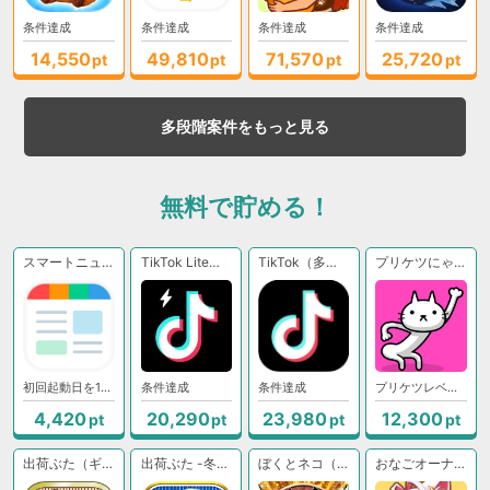
条件達成
条件達成
条件達成
条件達成
14,550
49,810
71,570
25,720
pt
pt
pt
pt
多段階案件をもっと見る
無料で貯める！
スマートニュース 最新ニュースや天気・天気予報、クーポンも（初回起動日を1日目として8日目の起動）【Android】
TikTok Lite【Android】
TikTok（多段階）【Android】
プリケツにゃー（ギフトリンク/プリケツレベル400到達）
初回起動日を1日目として8日目の起動
条件達成
条件達成
プリケツレベル400到達
4,420
20,290
23,980
12,300
pt
pt
pt
pt
出荷ぶた（ギフトリンク/牧場のレベルアップ1周目到達）
出荷ぶた -冬ver-（ギフトリンク/牧場のレベルアップ1周目到達）
ぼくとネコ（ギフトリンク/闘技場ゴールドクラスⅢ到達）
おなごオーナーズ - 放置で美少女育成（ギフトリンク/ネルネージュのレベル「120」到達）