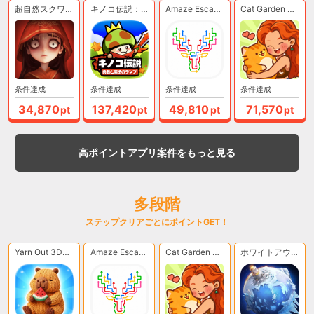
超自然スクワッド【Android】
キノコ伝説：勇者と魔法のランプ【Android】
Amaze Escape- Tap Logic Puzzle（多段階）【Android】
Cat Garden Merge（多段階）【Android】
条件達成
条件達成
条件達成
条件達成
34,870
137,420
49,810
71,570
pt
pt
pt
pt
高ポイントアプリ案件をもっと見る
多段階
ステップクリアごとにポイントGET！
Yarn Out 3D（多段階）【Android】
Amaze Escape- Tap Logic Puzzle（多段階）【Android】
Cat Garden Merge（多段階）【Android】
ホワイトアウト・サバイバル（多段階）【Android】