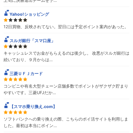
上旬に決勝進出チームを予…
Yahoo!ショッピング
12日買物、反映されてない。翌日には予定ポイント案内があった。
スルガ銀行「スマ口座」
キャッシュレスでお金がもらえるのは後少し。 改悪がスルガ銀行は
続いており、９月からは…
三菱ＵＦＪカード
コンビニや有名大型チェーン店舗多数でポイントがザクザク貯まり
やすいです。三菱UFJだか…
【スマホ乗り換え.com】
ソフトバンクへの乗り換えの際、こちらのポイ活サイトを利用しま
した。最初は本当にポイン…