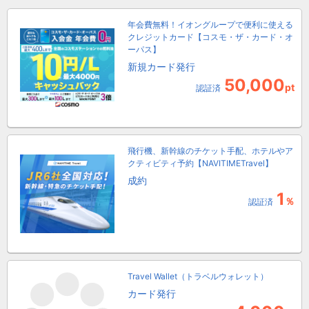
年会費無料！イオングループで便利に使える
クレジットカード【コスモ・ザ・カード・オ
ーパス】
新規カード発行
50,000
pt
認証済
飛行機、新幹線のチケット手配、ホテルやア
クティビティ予約【NAVITIMETravel】
成約
1
％
認証済
Travel Wallet（トラベルウォレット）
カード発行