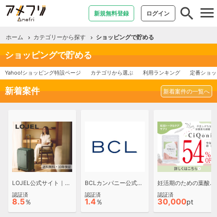
tog
新規無料登録
ログイン
nav
ホーム
カテゴリーから探す
ショッピングで貯める
ショッピングで貯める
Yahoo!ショッピング特設ページ
カテゴリから選ぶ
利用ランキング
定番ショッ
新着案件
新着案件の一覧へ
LOJEL公式サイト｜スーツケース・バッグ
BCLカンパニー公式オンラインサイト
妊活期のための葉酸サプリ【CiQoni】
認証済
認証済
認証済
8.5
1.4
30,000
％
％
pt