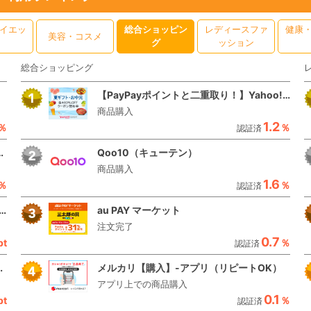
イエッ
総合ショッピン
レディースファ
健康
美容・コスメ
グ
ッション
総合ショッピング
【PayPayポイントと二重取り！】Yahoo!ショッピング(ヤフーショッピング)
商品購入
1.2
％
％
認証済
メショッピング） コスメ・コム
Qoo10（キューテン）
商品購入
1.6
％
％
認証済
三スギ！あきゅらいずスキンケア商品「お試し詰合せ」
au PAY マーケット
注文完了
0.7
pt
％
認証済
をケア【トリプルマグ】
メルカリ【購入】-アプリ（リピートOK）
アプリ上での商品購入
0.1
pt
％
認証済