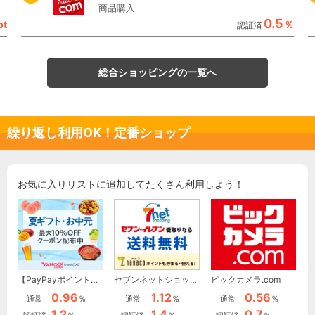
商品購入
0.5
pt
％
認証済
総合ショッピングの一覧へ
繰り返し利用OK！定番ショップ
お気に入りリストに追加してたくさん利用しよう！
【PayPayポイントと二重取り！】Yahoo!ショッピング(ヤフーショッピング)
セブンネットショッピング(セブン-イレブン受取なら送料無料)
ビックカメラ.com
0.96
1.12
0.56
％
％
％
通常
通常
通常
1.2
1.4
0.7