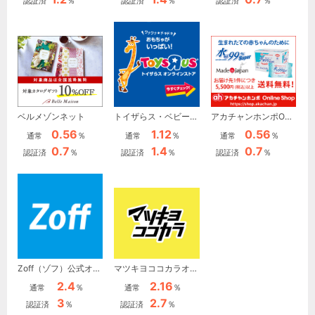
％
％
％
認証済
認証済
認証済
ベルメゾンネット
トイザらス・ベビーザらス オンラインストア
アカチャンホンポOnline Shop
0.56
1.12
0.56
％
％
％
通常
通常
通常
0.7
1.4
0.7
％
％
％
認証済
認証済
認証済
Zoff（ゾフ）公式オンラインストア
マツキヨココカラオンラインストア（旧マツモトキヨシ）
2.4
2.16
％
％
通常
通常
3
2.7
％
％
認証済
認証済