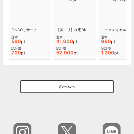
RINGOリサーチ
【美トリ】在宅OK！簡単美容モニター
コーメ
通常
通常
通常
560
41,600
960
pt
pt
pt
認証済
認証済
認証済
700
52,000
1,200
pt
pt
pt
ホームへ