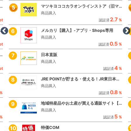
悩み 本気で変えたいあなたへ【タカミスキンピール】
マツキヨココカラオンラインストア（旧マツモトキヨシ）
商品購入
2.7
pt
％
認証済
む」スキンケア革命【タカミスキンピール】
メルカリ【購入】-アプリ・Shops専用
商品購入
0.5
pt
％
認証済
ール】高濃度ヒト幹細胞培養液配合オールインワンセラム
日本直販
商品購入
4
pt
％
認証済
JRE POINTが貯まる・使える！JR東日本公式の総合オンラインモール【JRE MALLショッピング】
商品購入
0.8
％
％
認証済
地域特産品やお土産が買える通販サイト【JR西日本公式/WESTERモール】
商品購入
5
％
％
認証済
特価COM