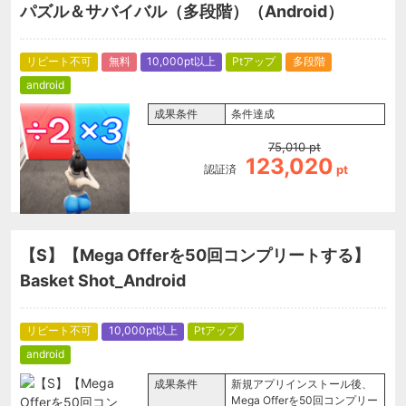
パズル＆サバイバル（多段階）（Android）
リピート不可
無料
10,000pt以上
Ptアップ
多段階
android
成果条件
条件達成
75,010
pt
123,020
認証済
pt
【S】【Mega Offerを50回コンプリートする】
Basket Shot_Android
リピート不可
10,000pt以上
Ptアップ
android
成果条件
新規アプリインストール後、
Mega Offerを50回コンプリー