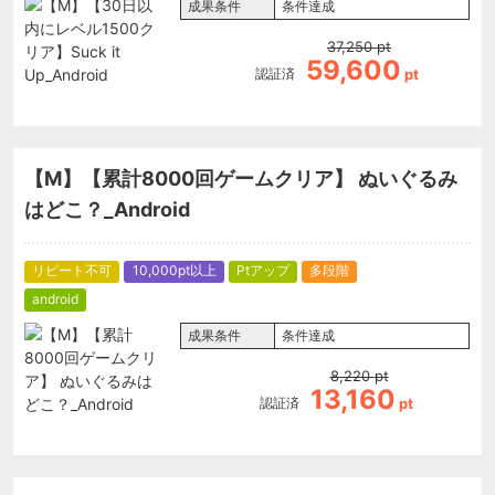
成果条件
条件達成
37,250
pt
59,600
認証済
pt
【M】【累計8000回ゲームクリア】 ぬいぐるみ
はどこ？_Android
リピート不可
10,000pt以上
Ptアップ
多段階
android
成果条件
条件達成
8,220
pt
13,160
認証済
pt