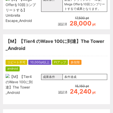
Mega Offerを10回コンプリー
トするで成果となります。
17,500
pt
28,000
認証済
pt
【M】【Tier4 のWave 100に到達】The Tower
_Android
リピート不可
10,000pt以上
Ptアップ
多段階
android
成果条件
条件達成
15,150
pt
24,240
認証済
pt