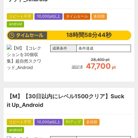
リピート不可
10,000pt以上
タイムセール
多段階
android
18
時間
58
分
44
秒
成果条件
条件達成
28,400
pt
47,700
認証済
pt
【M】【30日以内にレベル1500クリア】Suck
it Up_Android
リピート不可
10,000pt以上
Ptアップ
多段階
android