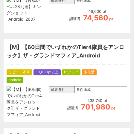
成果条件
条件達成
46,600
pt
74,560
認証済
pt
【M】【60日間でいずれかのTier4隊員をアンロ
ック】ザ・グランドマフィア_Android
リピート不可
10,000pt以上
Ptアップ
多段階
android
成果条件
条件達成
438,740
pt
701,980
認証済
pt