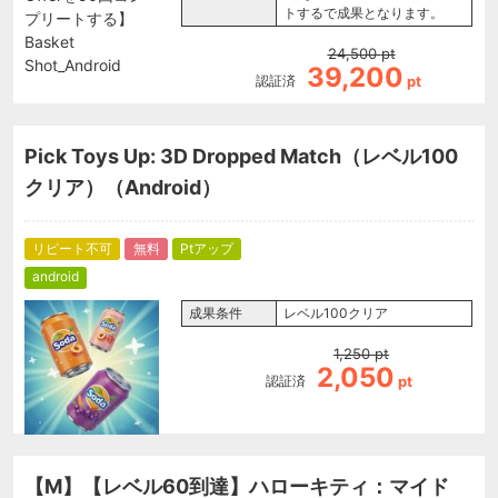
トするで成果となります。
24,500
pt
39,200
認証済
pt
Pick Toys Up: 3D Dropped Match（レベル100
クリア）（Android）
リピート不可
無料
Ptアップ
android
成果条件
レベル100クリア
1,250
pt
2,050
認証済
pt
【M】【レベル60到達】ハローキティ：マイド