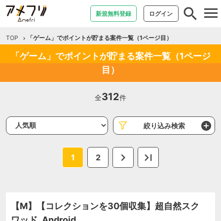
tog
新規無料登録
ログイン
nav
TOP
「ゲーム」でポイントが貯まる案件一覧（1ページ目）
「ゲーム」でポイントが貯まる案件一覧（1ページ
目）
312
全
件
絞り込み検索
1
2
【M】【コレクションを30個収集】超自然スク
ワッド_Android