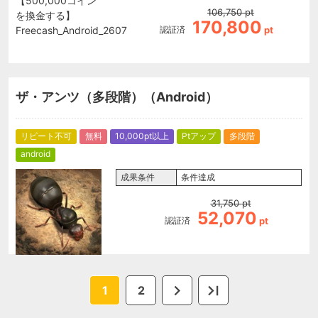
106,750
pt
170,800
認証済
pt
ザ・アンツ（多段階）（Android）
リピート不可
無料
10,000pt以上
Ptアップ
多段階
android
成果条件
条件達成
31,750
pt
52,070
認証済
pt
1
2