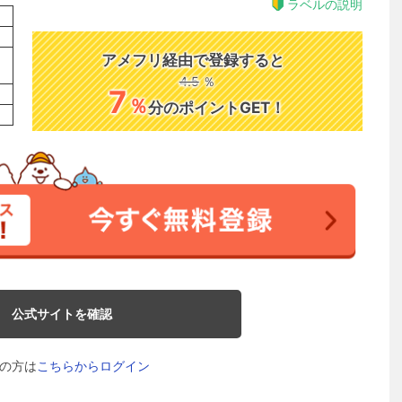
ラベルの説明
アメフリ経由で登録すると
4.5
％
7
％
分のポイントGET！
公式サイトを確認
の方は
こちらからログイン