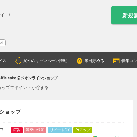
新規
サイト！
al
ビス
案件のキャンペーン情報
毎日貯める
特集コ
waffle cake 公式オンラインショップ
インショップでポイントが貯まる
インショップ
広告
審査中保証
リピートOK
Ptアップ