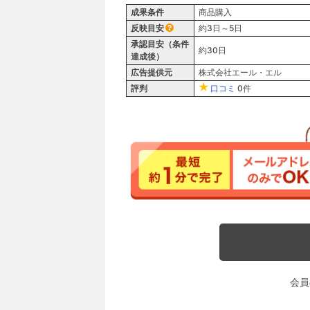
成果条件
商品購入
反映目安
約3日～5日
承認目安（条件
約30日
達成後）
広告提供元
株式会社エール・エル
評判
口コミ
0件
会員