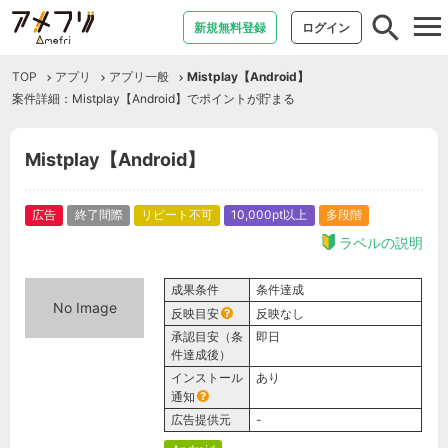
tog
新規無料登録
ログイン
nav
TOP
アプリ
アプリ一般
Mistplay【Android】
案件詳細：Mistplay【Android】でポイントが貯まる
Mistplay【Android】
広告
終了間際
リピート不可
10,000pt以上
多段階
ラベルの説明
成果条件
条件達成
No Image
反映目安
反映なし
承認目安（条
即日
件達成後）
インストール
あり
通知
広告提供元
-