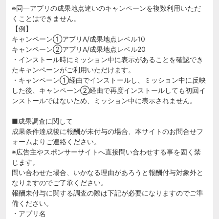
※同一アプリの成果地点違いのキャンペーンを複数利用いただ
くことはできません。
【例】
キャンペーン①アプリA/成果地点レベル10
キャンペーン②アプリA/成果地点レベル20
・インストール時にミッション中に表示があることを確認でき
たキャンペーンがご利用いただけます。
・キャンペーン①経由でインストールし、ミッション中に反映
した後、キャンペーン②経由で再度インストールしても初回イ
ンストールではないため、ミッション中に表示されません。
■成果調査に関して
成果条件達成後に報酬が未付与の場合、本サイトのお問合せフ
ォームよりご連絡ください。
※広告主やスポンサーサイトへ直接問い合わせする事を固く禁
じます。
問い合わせた場合、いかなる理由があろうと報酬付与対象外と
なりますのでご了承ください。
報酬未付与に関する調査の際は下記が必要になりますのでご準
備ください。
・アプリ名