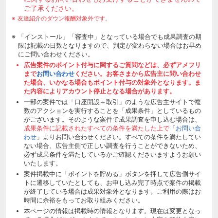
ご了承ください。
友達紹介のダウン報酬対象外です。
「インストール」「審査中」となっている場合でも成果調査の期
限は記載の日数となりますので、判定が変わらない場合はお早め
にご問い合わせください。
広告案件のポイント付与に関するご質問などは、必ずアメフリ
まで
お問い合わせ
ください。お客さまから広告主に問い合わせ
た場合、いかなる場合もポイント付与の対象外となります。ま
た内容によりアカウント停止となる場合があります。
一部の案件では「口座開設＋取引」のような広告主サイトで複
数のアクションを実行することを「成果条件」としているもの
がございます。そのような案件で成果調査を申し込む場合は、
成果条件に記載されたすべての条件を満たした上で
「
お問い合
わせ
」よりお問い合わせください。すべての条件を満たしてい
ない場合、広告主側で正しい調査を行うことができないため、
必ず成果条件を満たしているかご確認くださいますようお願い
いたします。
案件掲載中に「ポイントを貯める」ボタンを押して広告側サイ
トに遷移していたとしても、お申し込み完了時点で案件の掲載
が終了している場合は成果対象外となります。ご利用の際はお
時間に余裕をもってお取り組みください。
本ページの情報は掲載時の情報となります。現在は変更となっ