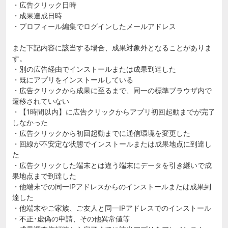
・広告クリック日時
・成果達成日時
・プロフィール編集でログインしたメールアドレス
また下記内容に該当する場合、成果対象外となることがありま
す。
・別の広告経由でインストールまたは成果到達した
・既にアプリをインストールしている
・広告クリックから成果に至るまで、同一の標準ブラウザ内で
遷移されていない
・【1時間以内】に広告クリックからアプリ初回起動までが完了
しなかった
・広告クリックから初回起動までに通信環境を変更した
・回線が不安定な状態でインストールまたは成果地点に到達し
た
・広告クリックした端末とは違う端末にデータを引き継いで成
果地点まで到達した
・他端末での同一IPアドレスからのインストールまたは成果到
達した
・他端末やご家族、ご友人と同一IPアドレスでのインストール
・不正･虚偽の申請、その他異常値等