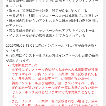
・成果調査依頼時から完了までに該当アプリをアンインストー
ルしている
・端末の「追跡型広告を制限」設定がONになっている
・公共WiFiをご利用しインストールまたは成果地点に到達した
・日本国内以外からのアクセスまたは日本国以外のIPを利用し
たアクセス
・異なる成果条件のキャンペーンからアプリをインストール
・インストールが他の広告成果としてみなされている
2026/06/03 13:08以降にインストールされた方が条件適応と
なります。
それ以前にインストールされた方はインストールした際の条件
が適応されます。
成果調査について
本案件はインストール通知がある場合のみ成果調査が可能
です（マイページ内インストール案件一覧に反映されてお
り、条件内容に「成果調査不可」の記載がない場合）。
初回インストール及び起動後、翌日までにマイページ内、
案件成果一覧のインストール案件一覧に反映されない場合
はトラッキング漏れとなりますので成果対象外となりま
す。
また、インストール案件一覧に反映されない場合は、成果
に関するお問い合わせもお受けすることができませんので