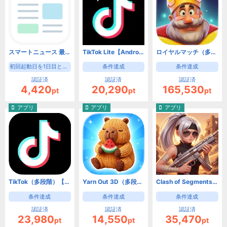
スマートニュース 最新ニュースや天気・天気予報、クーポンも（初回起動日を1日目として8日目の起動）【Android】
TikTok Lite【Android】
ロイヤルマッチ（多段階）【Android】
初回起動日を1日目として8日目の起動
条件達成
条件達成
認証済
認証済
認証済
4,420
20,290
165,530
pt
pt
pt
アプリ
アプリ
アプリ
TikTok（多段階）【Android】
Yarn Out 3D（多段階）【Android】
Clash of Segments【Android】
条件達成
条件達成
条件達成
認証済
認証済
認証済
23,980
14,550
35,470
pt
pt
pt