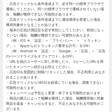
・広告クリックから条件達成まで、必ず同一の標準ブラウザで
遷移してください。同一の標準ブラウザで遷移されていない場
合、報酬が獲得できない可能性があります。
・広告クリックから条件達成までに通信環境を変更した場合、
獲得対象外となることがあります。
・端末の広告計測設定を必ず有効にしてください。有効になっ
ていない場合、報酬が獲得できない可能性があります。
（例：iOS ⇒ 「設定」＞「プライバシー」＞「トラッキン
グ」＞「Appからのトラッキング要求を許可」をON）
（例：Android ⇒ 「設定」＞「Google」＞「広告」＞「広告
のパーソナライズをオプトアウト」をOFF）
・URLを他のユーザーに対し共有したり、コピーしたURLを用
いたキャンペーン紹介はお控えください。
・広告IDを意図的に削除/リセットした場合、不正利用とみなさ
れることがあります。
・広告クリックから180日を経過している場合、調査できない
可能性があります。
・キャンペーンは予告なく変更・終了する可能性があります。
・商品の購入によって報酬を獲得した場合、報酬獲得後に対象
商品を返金・キャンセルすると、不正とみなされる可能性がご
ざいます。