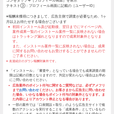
コンをタップ⇒［プロフィール画面］を表示
テキスト③：プロフィール画面に記載の［ユーザーID］
※報酬未獲得につきまして、広告主側で調査が必要なため、1ヶ
月以上お待たせする場合がございます
初回インストール及び起動後、翌日までにマイページ内、
案件成果一覧のインストール案件一覧に反映されない場合
はトラッキング漏れとなりますので成果対象外となりま
す。
また、インストール案件一覧に反映されない場合は、成果
に関するお問い合わせもお受けすることができませんので
ご了承ください。
友達紹介のダウン報酬対象外です。
「インストール」「審査中」となっている場合でも成果調査の期
限は記載の日数となりますので、判定が変わらない場合はお早め
にご問い合わせください。
広告案件のポイント付与に関するご質問などは、必ずアメフリ
まで
お問い合わせ
ください。お客さまから広告主に問い合わせ
た場合、いかなる場合もポイント付与の対象外となります。ま
た内容によりアカウント停止となる場合があります。
一部の案件では「口座開設＋取引」のような広告主サイトで複
数のアクションを実行することを「成果条件」としているもの
がございます。そのような案件で成果調査を申し込む場合は、