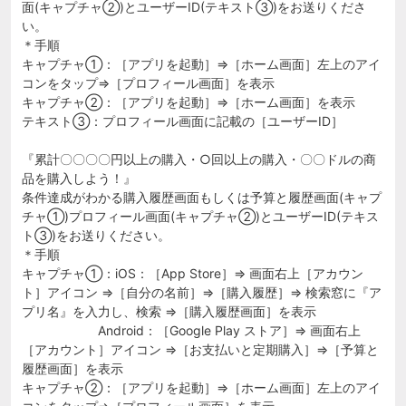
面(キャプチャ②)とユーザーID(テキスト③)をお送りくださ
い。
＊手順
キャプチャ①：［アプリを起動］⇒［ホーム画面］左上のアイ
コンをタップ⇒［プロフィール画面］を表示
キャプチャ②：［アプリを起動］⇒［ホーム画面］を表示
テキスト③：プロフィール画面に記載の［ユーザーID］
『累計〇〇〇〇円以上の購入・○回以上の購入・〇〇ドルの商
品を購入しよう！』
条件達成がわかる購入履歴画面もしくは予算と履歴画面(キャプ
チャ①)プロフィール画面(キャプチャ②)とユーザーID(テキス
ト③)をお送りください。
＊手順
キャプチャ①：iOS：［App Store］⇒ 画面右上［アカウン
ト］アイコン ⇒［自分の名前］⇒［購入履歴］⇒ 検索窓に『ア
プリ名』を入力し、検索 ⇒［購入履歴画面］を表示
Android：［Google Play ストア］⇒ 画面右上
［アカウント］アイコン ⇒［お支払いと定期購入］⇒［予算と
履歴画面］を表示
キャプチャ②：［アプリを起動］⇒［ホーム画面］左上のアイ