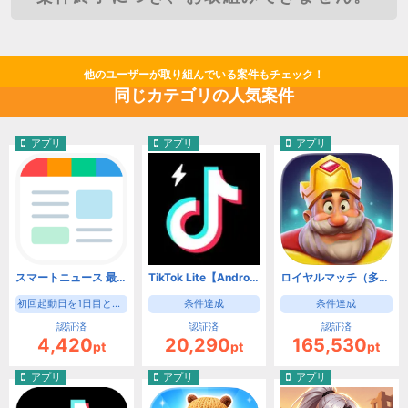
他のユーザーが取り組んでいる案件もチェック！
同じカテゴリの人気案件
アプリ
アプリ
アプリ
スマートニュース 最新ニュースや天気・天気予報、クーポンも（初回起動日を1日目として8日目の起動）【Android】
TikTok Lite【Android】
ロイヤルマッチ（多段階）【Android】
初回起動日を1日目として8日目の起動
条件達成
条件達成
認証済
認証済
認証済
4,420
20,290
165,530
pt
pt
pt
アプリ
アプリ
アプリ