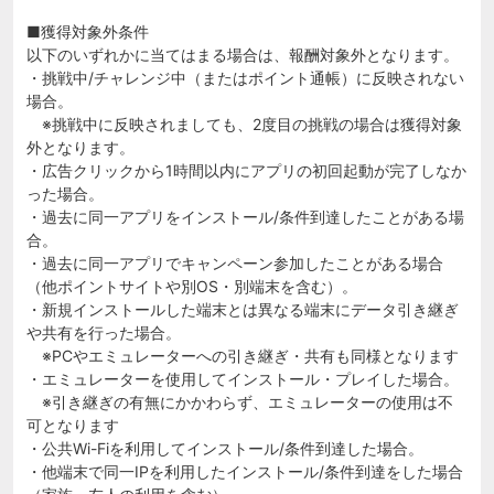
■獲得対象外条件
以下のいずれかに当てはまる場合は、報酬対象外となります。
・挑戦中/チャレンジ中（またはポイント通帳）に反映されない
場合。
※挑戦中に反映されましても、2度目の挑戦の場合は獲得対象
外となります。
・広告クリックから1時間以内にアプリの初回起動が完了しなか
った場合。
・過去に同一アプリをインストール/条件到達したことがある場
合。
・過去に同一アプリでキャンペーン参加したことがある場合
（他ポイントサイトや別OS・別端末を含む）。
・新規インストールした端末とは異なる端末にデータ引き継ぎ
や共有を行った場合。
※PCやエミュレーターへの引き継ぎ・共有も同様となります
・エミュレーターを使用してインストール・プレイした場合。
※引き継ぎの有無にかかわらず、エミュレーターの使用は不
可となります
・公共Wi-Fiを利用してインストール/条件到達した場合。
・他端末で同一IPを利用したインストール/条件到達をした場合