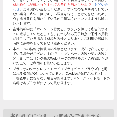
成果条件に記載されたすべての条件を満たした上で
「
お問い合
わせ
」よりお問い合わせください。すべての条件を満たしてい
ない場合、広告主側で正しい調査を行うことができないため、
必ず成果条件を満たしているかご確認くださいますようお願い
いたします。
案件掲載中に「ポイントを貯める」ボタンを押して広告側サイ
トに遷移していたとしても、お申し込み完了時点で案件の掲載
が終了している場合は成果対象外となります。ご利用の際はお
時間に余裕をもってお取り組みください。
本ページの情報は掲載時の情報となります。現在は変更となっ
ている場合がございますので、キャンペーン内容や契約内容に
関しましてはリンク先のWebページの内容をよくご確認いただ
いた上で、ご利用をお願いいたします。
ブラウザのシークレットモード（プライベートブラウズ）と呼
ばれる機能がONになっていると、Cookieが保存されず正しく
「審査中」にならない場合があります。※シークレットモードの
名称は各ブラウザによって異なります。
案件終了につき、お取組みできません。