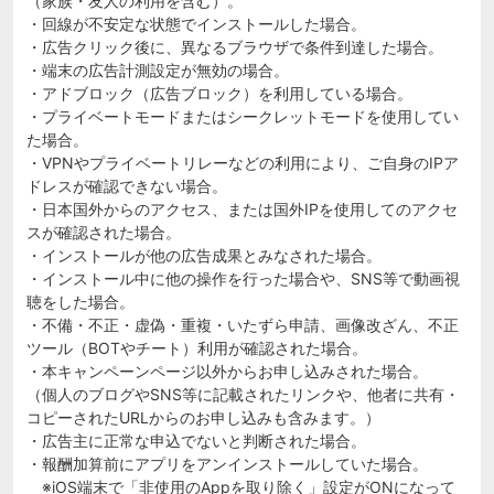
（家族・友人の利用を含む）。
・回線が不安定な状態でインストールした場合。
・広告クリック後に、異なるブラウザで条件到達した場合。
・端末の広告計測設定が無効の場合。
・アドブロック（広告ブロック）を利用している場合。
・プライベートモードまたはシークレットモードを使用してい
た場合。
・VPNやプライベートリレーなどの利用により、ご自身のIPア
ドレスが確認できない場合。
・日本国外からのアクセス、または国外IPを使用してのアクセ
スが確認された場合。
・インストールが他の広告成果とみなされた場合。
・インストール中に他の操作を行った場合や、SNS等で動画視
聴をした場合。
・不備・不正・虚偽・重複・いたずら申請、画像改ざん、不正
ツール（BOTやチート）利用が確認された場合。
・本キャンペーンページ以外からお申し込みされた場合。
（個人のブログやSNS等に記載されたリンクや、他者に共有・
コピーされたURLからのお申し込みも含みます。）
・広告主に正常な申込でないと判断された場合。
・報酬加算前にアプリをアンインストールしていた場合。
※iOS端末で「非使用のAppを取り除く」設定がONになって