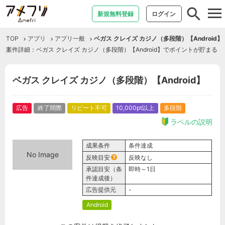
tog
新規無料登録
ログイン
nav
TOP
アプリ
アプリ一般
ベガス クレイズ カジノ（多段階）【Android】
案件詳細：ベガス クレイズ カジノ（多段階）【Android】でポイントが貯まる
ベガス クレイズ カジノ（多段階）【Android】
広告
終了間際
リピート不可
10,000pt以上
多段階
ラベルの説明
成果条件
条件達成
No Image
反映目安
反映なし
承認目安（条
即時～1日
件達成後）
広告提供元
-
Android