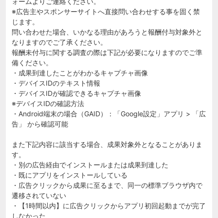
ォームよりご連絡ください。
※広告主やスポンサーサイトへ直接問い合わせする事を固く禁
じます。
問い合わせた場合、いかなる理由があろうと報酬付与対象外と
なりますのでご了承ください。
報酬未付与に関する調査の際は下記が必要になりますのでご準
備ください。
・成果到達したことがわかるキャプチャ画像
・デバイスIDのテキスト情報
・デバイスIDが確認できるキャプチャ画像
※デバイスIDの確認方法
・Android端末の場合（GAID）：「Google設定」アプリ > 「広
告」 から確認可能
また下記内容に該当する場合、成果対象外となることがありま
す。
・別の広告経由でインストールまたは成果到達した
・既にアプリをインストールしている
・広告クリックから成果に至るまで、同一の標準ブラウザ内で
遷移されていない
・【1時間以内】に広告クリックからアプリ初回起動までが完了
しなかった