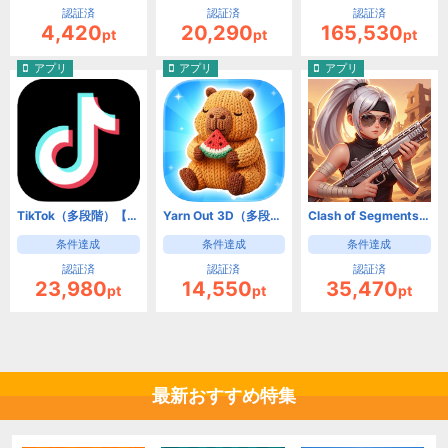
認証済
認証済
認証済
4,420
20,290
165,530
pt
pt
pt
アプリ
アプリ
アプリ
TikTok（多段階）【Android】
Yarn Out 3D（多段階）【Android】
Clash of Segments【Android】
条件達成
条件達成
条件達成
認証済
認証済
認証済
23,980
14,550
35,470
pt
pt
pt
最新おすすめ特集