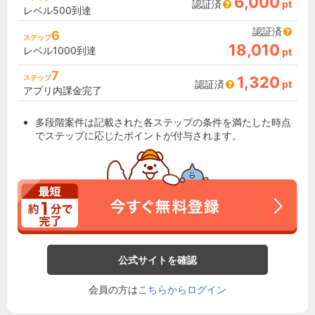
6,000
認証済
pt
レベル500到達
認証済
6
ステップ
18,010
レベル1000到達
pt
7
ステップ
1,320
認証済
pt
アプリ内課金完了
多段階案件は記載された各ステップの条件を満たした時点
でステップに応じたポイントが付与されます。
公式サイトを確認
会員の方は
こちらからログイン