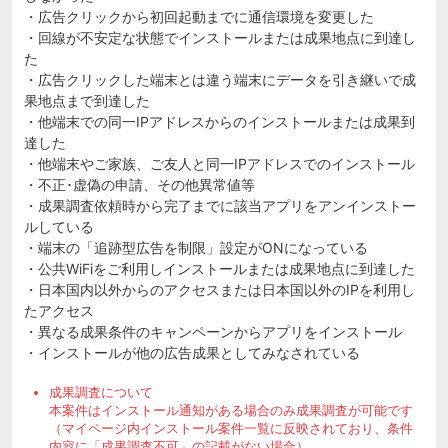
・広告クリックから初回起動までに通信環境を変更した
・回線が不安定な状態でインストールまたは成果地点に到達し
た
・広告クリックした端末とは違う端末にデータを引き継いで成
果地点まで到達した
・他端末での同一IPアドレスからのインストールまたは成果到
達した
・他端末やご家族、ご友人と同一IPアドレスでのインストール
・不正･虚偽の申請、その他異常値等
・成果調査依頼時から完了までに該当アプリをアンインストー
ルしている
・端末の「追跡型広告を制限」設定がONになっている
・公共WiFiをご利用しインストールまたは成果地点に到達した
・日本国内以外からのアクセスまたは日本国以外のIPを利用し
たアクセス
・異なる成果条件のキャンペーンからアプリをインストール
・インストールが他の広告成果としてみなされている
成果調査について
本案件はインストール通知がある場合のみ成果調査が可能です
（マイページ内インストール案件一覧に反映されており、条件
内容に「成果調査不可」の記載がない場合）。