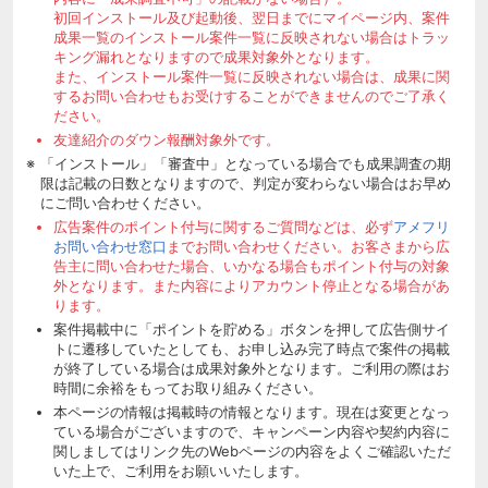
初回インストール及び起動後、翌日までにマイページ内、案件
成果一覧のインストール案件一覧に反映されない場合はトラッ
キング漏れとなりますので成果対象外となります。
また、インストール案件一覧に反映されない場合は、成果に関
するお問い合わせもお受けすることができませんのでご了承く
ださい。
友達紹介のダウン報酬対象外です。
「インストール」「審査中」となっている場合でも成果調査の期
限は記載の日数となりますので、判定が変わらない場合はお早め
にご問い合わせください。
広告案件のポイント付与に関するご質問などは、必ず
アメフリ
お問い合わせ窓口
までお問い合わせください。お客さまから広
告主に問い合わせた場合、いかなる場合もポイント付与の対象
外となります。また内容によりアカウント停止となる場合があ
ります。
案件掲載中に「ポイントを貯める」ボタンを押して広告側サイ
トに遷移していたとしても、お申し込み完了時点で案件の掲載
が終了している場合は成果対象外となります。ご利用の際はお
時間に余裕をもってお取り組みください。
本ページの情報は掲載時の情報となります。現在は変更となっ
ている場合がございますので、キャンペーン内容や契約内容に
関しましてはリンク先のWebページの内容をよくご確認いただ
いた上で、ご利用をお願いいたします。