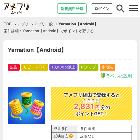
tog
新規無料登録
ログイン
nav
TOP
アプリ
アプリ一般
Yarnation【Android】
案件詳細：Yarnation【Android】でポイントが貯まる
Yarnation【Android】
広告
リピート不可
10,000pt以上
Ptアップ
多段階
ラベルの説明
アメフリ経由で登録すると
1,728
円
2,831
円
分の
ポイントGET！
成果条件
条件達成
反映目安
反映なし