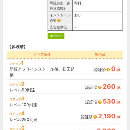
承認目安（条
即日
件達成後）
インストール
あり
通知
広告提供元
-
Android
【多段階】
クリア条件
獲得pt
1
ステップ
0
新規アプリインストール後、初回起
認証済
pt
動
2
ステップ
260
認証済
pt
レベル50到達
3
ステップ
530
認証済
pt
レベル100到達
4
ステップ
2,190
認証済
pt
レベル250到達
5
ステップ