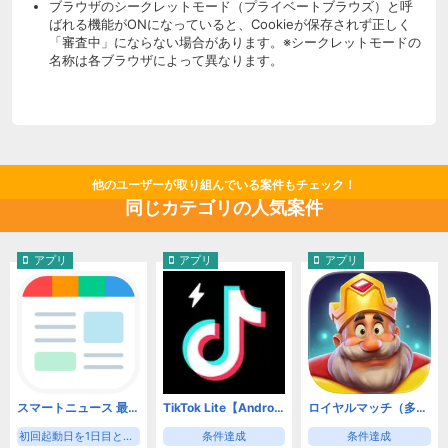
ブラウザのシークレットモード（プライベートブラウズ）と呼
ばれる機能がONになっていると、Cookieが保存されず正しく
「審査中」にならない場合があります。※シークレットモードの
名称は各ブラウザによって異なります。
他のユーザーが取り組んでいる案件もチェック！
同じカテゴリの人気案件
アプリ
アプリ
アプリ
スマートニュース 最新ニュースや天気・天気予報、クーポンも（初回起動日を1日目として8日目の起動）【Android】
TikTok Lite【Android】
ロイヤルマッチ（多段階）【Android】
初回起動日を1日目として8日目の起動
条件達成
条件達成