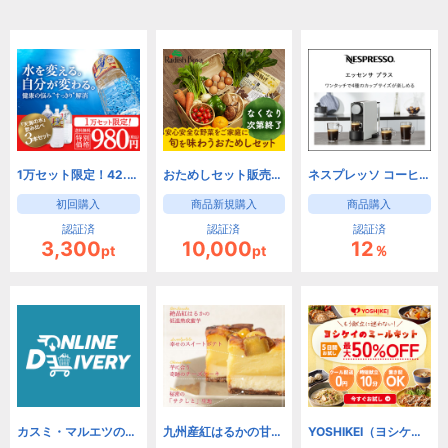
1万セット限定！42.2％OFF！海洋深層水「天海の水」3種類お試しセット
おためしセット販売【らでぃっしゅぼーや】
ネスプレッソ コーヒーメーカー購入
初回購入
商品新規購入
商品購入
認証済
認証済
認証済
3,300
10,000
12
pt
pt
％
カスミ・マルエツのネットスーパー オンラインデリバリー
九州産紅はるかの甘い幸せをお届け 紅はるか焼き芋専門店 紅茶房
YOSHIKEI（ヨシケイ）8つの選べるミールキットお試し5days