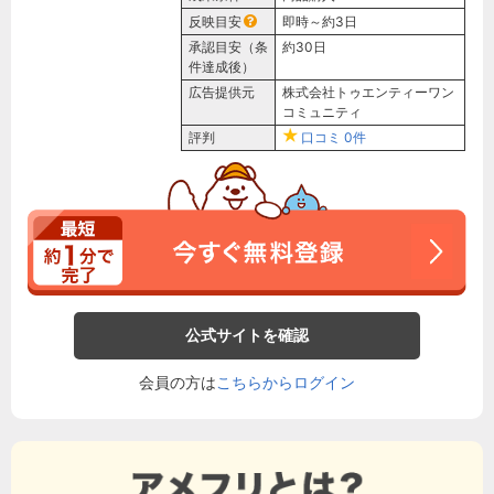
反映目安
即時～約3日
承認目安（条
約30日
件達成後）
広告提供元
株式会社トゥエンティーワン
コミュニティ
評判
口コミ
0件
公式サイトを確認
会員の方は
こちらからログイン