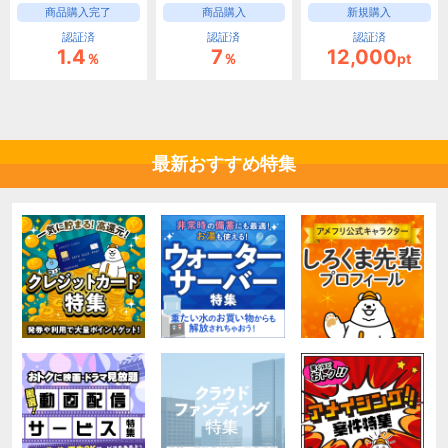
商品購入完了
商品購入
新規購入
認証済
認証済
認証済
1.4
7
12,000
％
％
pt
最新おすすめ特集