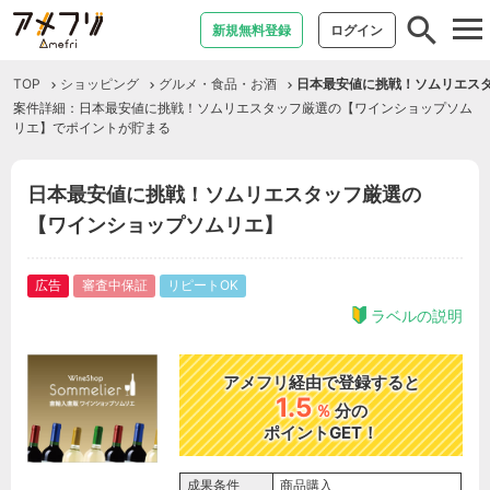
tog
新規無料登録
ログイン
nav
TOP
ショッピング
グルメ・食品・お酒
日本最安値に挑戦！ソムリエス
案件詳細：日本最安値に挑戦！ソムリエスタッフ厳選の【ワインショップソム
リエ】でポイントが貯まる
日本最安値に挑戦！ソムリエスタッフ厳選の
【ワインショップソムリエ】
広告
審査中保証
リピートOK
ラベルの説明
アメフリ経由で登録すると
1.5
％
分の
ポイントGET！
成果条件
商品購入