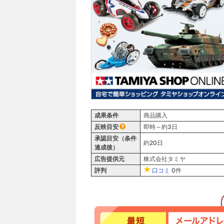
成果条件
商品購入
反映目安
即時～約3日
承認目安（条件
約20日
達成後）
広告提供元
株式会社タミヤ
評判
口コミ
0件