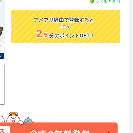
ラベルの説明
アメフリ経由で登録すると
1.5
％
2
％
分のポイントGET！