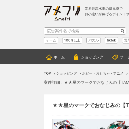
業界最高水準の還元率で
お小遣いが稼げるポイント
ゲーム
100%以上
パズル
tiktok
買
ホーム
ショッピング
サー
TOP
ショッピング
ホビー・おもちゃ・アニメ
案件詳細：★★星のマークでおなじみの【TAMIYA
★★星のマークでおなじみの【TAMI