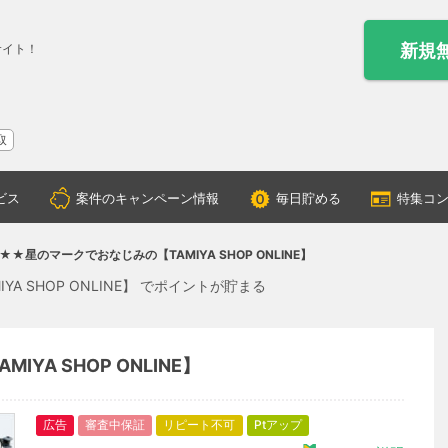
新規
サイト！
取
ビス
案件のキャンペーン情報
毎日貯める
特集コ
★★星のマークでおなじみの【TAMIYA SHOP ONLINE】
 SHOP ONLINE】 でポイントが貯まる
YA SHOP ONLINE】
広告
審査中保証
リピート不可
Ptアップ