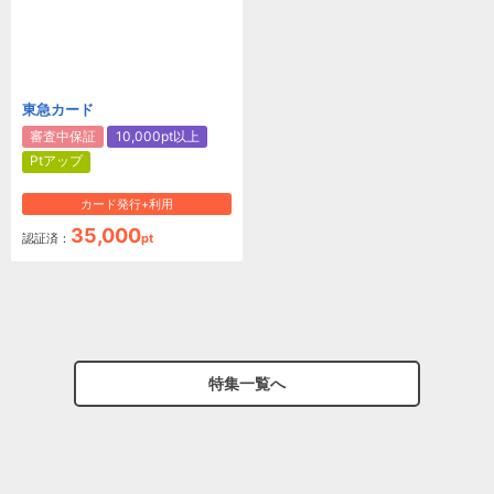
東急カード
審査中保証
10,000pt以上
Ptアップ
カード発行+利用
35,000
認証済：
pt
特集一覧へ