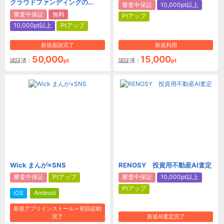
クラウドファンディングの
審査中保証
10,000pt以上
Rimple（リンプル）
審査中保証
無料
Ptアップ
10,000pt以上
Ptアップ
新規面談完了
新規利用
50,000
15,000
認証済：
pt
認証済：
pt
Wick まんが×SNS
RENOSY 投資用不動産AI査定
審査中保証
Ptアップ
審査中保証
10,000pt以上
Ptアップ
iOS
Android
新規アプリインストール＋初回起動
完了
新規AI査定完了