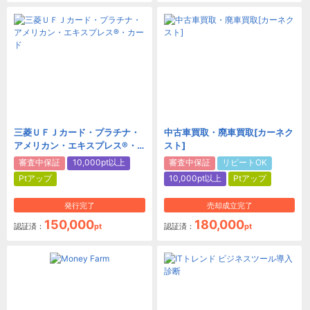
三菱ＵＦＪカード・プラチナ・
中古車買取・廃車買取[カーネク
アメリカン・エキスプレス®・
スト]
カード
審査中保証
10,000pt以上
審査中保証
リピートOK
Ptアップ
10,000pt以上
Ptアップ
発行完了
売却成立完了
150,000
180,000
認証済：
pt
認証済：
pt