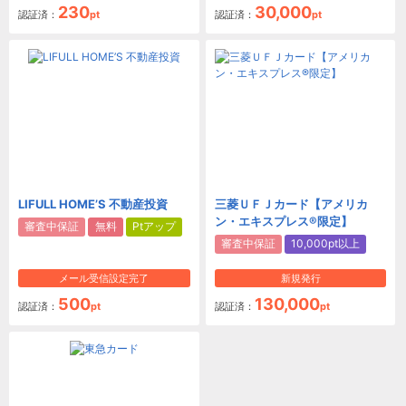
230
30,000
認証済：
pt
認証済：
pt
LIFULL HOME’S 不動産投資
三菱ＵＦＪカード【アメリカ
ン・エキスプレス®限定】
審査中保証
無料
Ptアップ
審査中保証
10,000pt以上
メール受信設定完了
新規発行
500
130,000
認証済：
pt
認証済：
pt