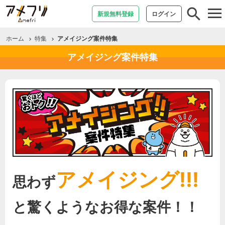
tog
新規無料登録
ログイン
nav
ホーム
特集
アメイジング案件特集
アメイジング案件特集
アメイジング!!!
思わず
と驚くようなお得な案件！！