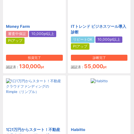
Money Farm
ITトレンド ビジネスツール導入
診断
審査中保証
10,000pt以上
リピートOK
10,000pt以上
Ptアップ
Ptアップ
投資完了
診断完了
130,000
55,000
認証済：
pt
認証済：
pt
1口1万円からスタート！不動産
Habitto