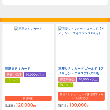
三菱ＵＦＪカード
三菱ＵＦＪカード ゴールド【ア
メリカン・エキスプレス®限
審査中保証
10,000pt以上
定】
審査中保証
10,000pt以上
Ptアップ
Ptアップ
新規クレジットカード発行完了（カ
新規発行
ード受取必須）
120,000
130,000
認証済：
pt
認証済：
pt