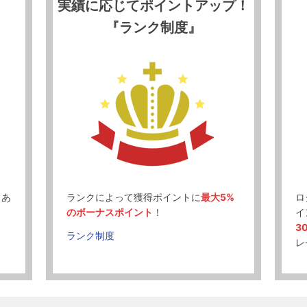
実績に応じてポイントアップ！
『ランク制度』
、あ
ランクによって獲得ポイントに
最大5%
ロ
のボーナスポイント
！
イ
3
ランク制度
レ