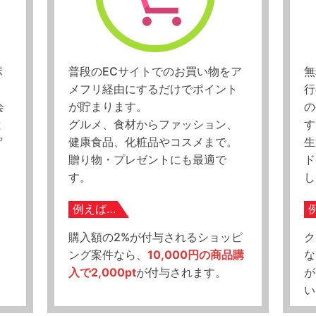
ポ
普段のECサイトでのお買い物をア
無
メフリ経由にするだけでポイント
行
会
が貯まります。
の
と
グルメ、食材からファッション、
す
貯
健康食品、化粧品やコスメまで。
生
贈り物・プレゼントにも最適で
ド
す。
し
例えば…
購入額の2%が付与されるショッピ
ク
ド
ング案件なら、
10,000円の商品購
な
入で2,000pt
が付与されます。
が
い