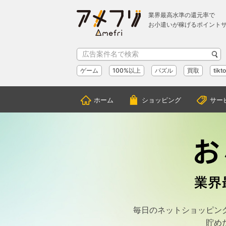
業界最高水準の還元率で
お小遣いが稼げるポイント
ゲーム
100%以上
パズル
買取
tikt
ホーム
ショッピング
サー
毎日のネットショッピン
貯め