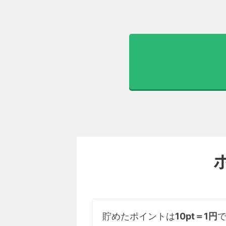
貯めたポイントは
10pt＝1円