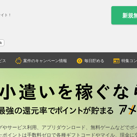
新規
サイト！
ok
ビス
案件のキャンペーン情報
毎日貯める
特集コ
グやサービス利用、アプリダウンロード、無料ゲームなどでポ
たポイントは手数料ゼロで各種ギフトコードやマイル、現金に