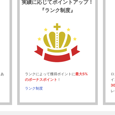
実績に応じてポイントアップ！
『ランク制度』
、あ
ランクによって獲得ポイントに
最大5%
ロ
のボーナスポイント
！
イ
3
ランク制度
レ