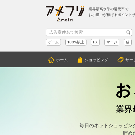
業界最高水準の還元率で
お小遣いが稼げるポイント
ゲーム
100%以上
FX
マージ
猫
ホーム
ショッピング
サー
毎日のネットショッピン
貯め