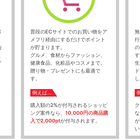
ポ
普段のECサイトでのお買い物をア
無
メフリ経由にするだけでポイント
行
会
が貯まります。
の
と
グルメ、食材からファッション、
す
貯
健康食品、化粧品やコスメまで。
生
贈り物・プレゼントにも最適で
ド
す。
し
例えば…
購入額の2%が付与されるショッピ
ク
ド
ング案件なら、
10,000円の商品購
な
入で2,000pt
が付与されます。
が
い