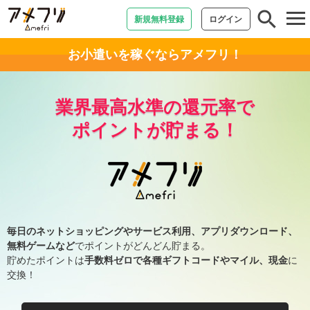
tog
新規無料登録
ログイン
nav
お小遣いを稼ぐならアメフリ！
業界最高水準の還元率で
ポイントが貯まる！
毎日のネットショッピングやサービス利用、アプリダウンロード、
無料ゲームなど
でポイントがどんどん貯まる。
貯めたポイントは
手数料ゼロで各種ギフトコードやマイル、現金
に
交換！