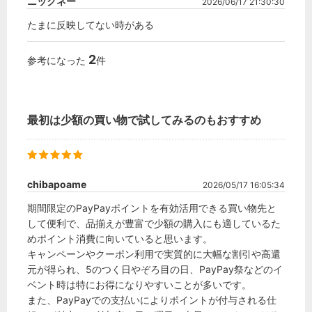
ニックネー
2026/06/17 21:30:30
たまに反映してない時がある
2
参考になった
件
最初は少額の買い物で試してみるのもおすすめ
chibapoame
2026/05/17 16:05:34
期間限定のPayPayポイントを有効活用できる買い物先と
して便利で、品揃えが豊富で少額の購入にも適しているた
めポイント消費に向いていると思います。

キャンペーンやクーポン利用で実質的に大幅な割引や高還
元が得られ、5のつく日やぞろ目の日、PayPay祭などのイ
ベント時は特にお得になりやすいことが多いです。

また、PayPayでの支払いによりポイントが付与される仕