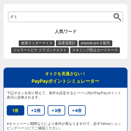
人気ワード
仮面ライダーマイス
温度湿度計
airpods pro 3 販売
ジェラートピケ ドラゴンクエスト
スキミング防止カードケース
オトクを見逃さない！
PayPayポイントシミュレーター
下記ボタンを切り替えて、条件を設定するとページ内のPayPayポイント
表示に反映されます。
1倍
+2倍
+3倍
+4倍
※キャンペーン期間などにより条件が異なりますので、必ずYahooショッ
ピングページにてご確認ください。