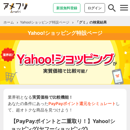
tog
新規無料登録
ログイン
nav
ホーム
Yahoo!ショッピング特設ページ
「グミ」の検索結果
Yahoo!ショッピング特設ページ
業界初となる
実質価格で比較機能！
あなたの条件にあった
PayPayポイント還元をシミュレート
し
て、超オトクな商品を見つけよう！
【PayPayポイントと二重取り！】Yahoo!シ
ョッピング(ヤフーショッピング)