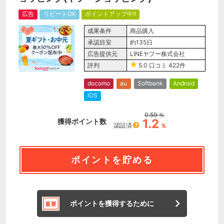
広告
リピートOK
ポイントアップ中!!
成果条件
商品購入
承認目安
約135日
広告提供元
LINEヤフー株式会社
評判
5.0
口コミ
422件
docomo
au
Softbank
Android
iOS
0.59
％
1.2
獲得ポイント数
認証済
％
ポイントを貯める
ポイントを獲得するために