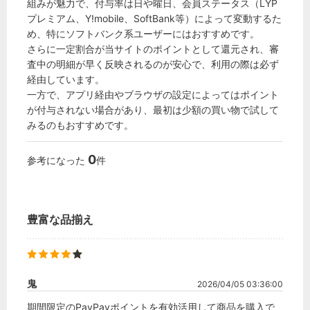
組みが魅力で、付与率は日や曜日、会員ステータス（LYP
プレミアム、Y!mobile、SoftBank等）によって変動するた
め、特にソフトバンク系ユーザーにはおすすめです。

さらに一定割合が当サイトのポイントとして還元され、審
査中の明細が早く反映されるのが安心で、利用の際は必ず
経由しています。

一方で、アプリ経由やブラウザの設定によってはポイント
が付与されない場合があり、最初は少額の買い物で試して
みるのもおすすめです。
0
参考になった
件
豊富な品揃え
鬼
2026/04/05 03:36:00
期間限定のPayPayポイントを有効活用して商品を購入で