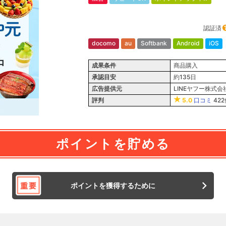
認証済
docomo
au
Softbank
Android
iOS
成果条件
商品購入
承認目安
約135日
広告提供元
LINEヤフー株式会
評判
5.0
口コミ
422
ポイントを貯める
ポイントを獲得するために