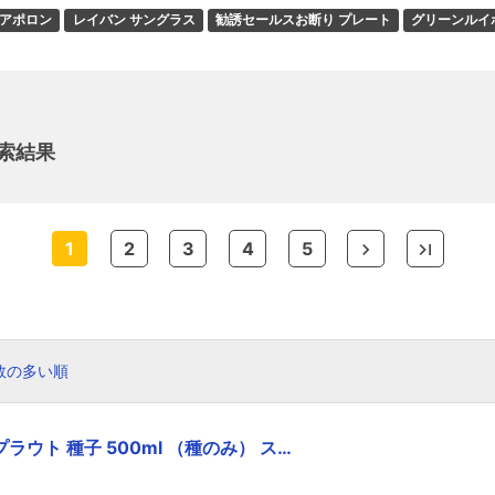
イアポロン
レイバン サングラス
勧誘セールスお断り プレート
グリーンルイ
索結果
1
2
3
4
5
数の多い順
ウト 種子 500ml （種のみ） ス…