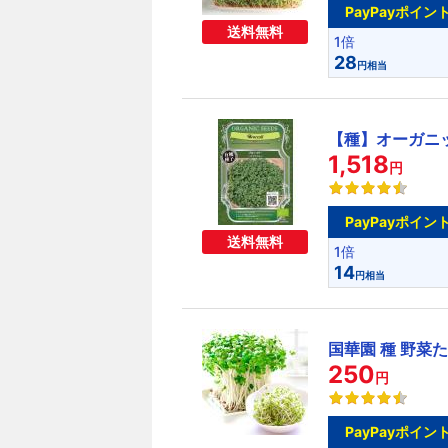
PayPayポイン
送料無料
1倍
28
円相当
【種】オーガニ
1,518
円
PayPayポイン
送料無料
1倍
14
円相当
国華園 種 野菜
250
円
PayPayポイン