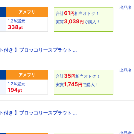
出品者
ト
アメフリ
61
合計
円
相当オトク！
1.2%還元
3,039
実質
円
で購入！
338
pt
ト付き 】ブロッコリースプラウト …
出品者
ト
アメフリ
35
合計
円
相当オトク！
1.2%還元
1,745
実質
円
で購入！
194
pt
ト付き 】ブロッコリースプラウト …
出品者