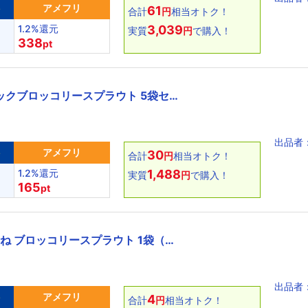
ト
アメフリ
61
合計
円
相当オトク！
1.2%還元
3,039
実質
円
で購入！
338
pt
ックブロッコリースプラウト 5袋セ…
出品者：N
ト
アメフリ
30
合計
円
相当オトク！
1.2%還元
1,488
実質
円
で購入！
165
pt
たね ブロッコリースプラウト 1袋（…
出品者
ト
アメフリ
4
合計
円
相当オトク！