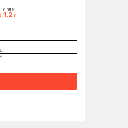
0.59
％
1.2
％
社
件