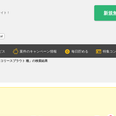
新規
サイト！
al
ビス
案件のキャンペーン情報
毎日貯める
特集コ
コリースプラウト 種」の検索結果