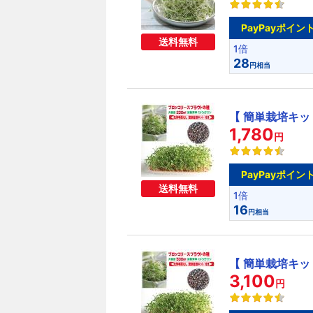
PayPayポイン
送料無料
1倍
28
円相当
【 簡単栽培キッ
1,780
円
PayPayポイン
送料無料
1倍
16
円相当
【 簡単栽培キッ
3,100
円