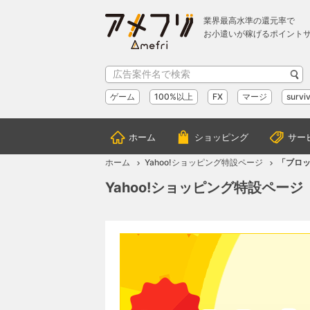
業界最高水準の還元率で
お小遣いが稼げるポイント
ゲーム
100%以上
FX
マージ
surviv
ホーム
ショッピング
サー
ホーム
Yahoo!ショッピング特設ページ
「ブロッ
Yahoo!ショッピング特設ページ