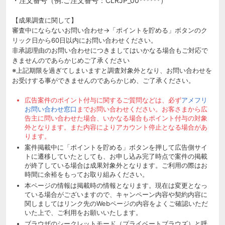
・注文番号（例.ご注文番号：CLRJP_00******）
【成果調査に関して】
審査中にならないお問い合わせ→「ポイントを貯める」ボタンのク
リック日から60日以内にお問い合わせください。
非承認理由のお問い合わせにつきましてはいかなる場合もご対応で
きませんのであらかじめご了承ください
※上記期限を過ぎてしまいますと調査対象外となり、お問い合わせを
お受けする事ができませんのであらかじめ、ご了承ください。
広告案件のポイント付与に関するご質問などは、必ず
アメフリ
お問い合わせ窓口
までお問い合わせください。お客さまから広
告主に問い合わせた場合、いかなる場合もポイント付与の対象
外となります。また内容によりアカウント停止となる場合があ
ります。
案件掲載中に「ポイントを貯める」ボタンを押して広告側サイ
トに遷移していたとしても、お申し込み完了時点で案件の掲載
が終了している場合は成果対象外となります。ご利用の際はお
時間に余裕をもってお取り組みください。
本ページの情報は掲載時の情報となります。現在は変更となっ
ている場合がございますので、キャンペーン内容や契約内容に
関しましてはリンク先のWebページの内容をよくご確認いただ
いた上で、ご利用をお願いいたします。
ブラウザのシークレットモード（プライベートブラウズ）と呼