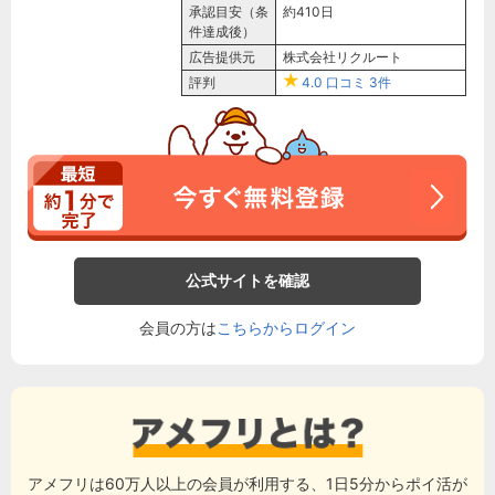
承認目安（条
約410日
件達成後）
広告提供元
株式会社リクルート
評判
4.0
口コミ
3件
公式サイトを確認
会員の方は
こちらからログイン
アメフリは60万人以上の会員が利用する、1日5分からポイ活が