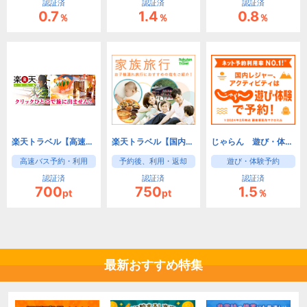
認証済
認証済
認証済
0.7
1.4
0.8
％
％
％
楽天トラベル【高速バス】
楽天トラベル【国内レンタカー】
じゃらん 遊び・体験予約
高速バス予約・利用
予約後、利用・返却
遊び・体験予約
認証済
認証済
認証済
700
750
1.5
pt
pt
％
最新おすすめ特集