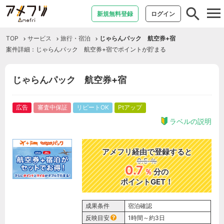
tog
新規無料登録
ログイン
nav
TOP
サービス
旅行・宿泊
じゃらんパック 航空券+宿
案件詳細：じゃらんパック 航空券+宿でポイントが貯まる
じゃらんパック 航空券+宿
広告
審査中保証
リピートOK
Ptアップ
ラベルの説明
アメフリ経由で登録すると
0.5
％
0.7
％
分の
ポイントGET！
成果条件
宿泊確認
反映目安
1時間～約3日