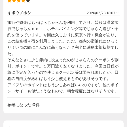
キボウノホシ
2026/05/23 18:07:11
旅行や娯楽はもっぱらじゃらんを利用しており、普段は温泉旅
行でじゃらんｎｅｔ、ホテルバイキング等でじゃらん遊び・予
約を使っています。今回は久しぶりに東京へ行く機会があり、
この航空機＋宿を利用しました。ただ、都内の宿泊代にびっく
り！いつの間にこんなに高くなった？完全に浦島太郎状態でし
た。

そんなときに少し節約に役立ったのがじゃらんのクーポンや割
引、ポイントです。１万円近く安くなりました。今回は日程が
急に予定が入ったので使えるクーポン等は限られましたが、日
程の自由度があればもう少し使えるものがありそうです。

アメフリのポイントはもう少しあればいいのですが、他のポイ
ントサイトも似たようなもので、朝食程度にはなりそうです。
0
参考になった
件