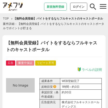
tog
新規無料登録
ログイン
nav
TOP
【無料会員登録】バイトをするならフルキャストのキャストポータル
案件詳細：【無料会員登録】バイトをするならフルキャストのキャストポータ
ルでポイントが貯まる
【無料会員登録】バイトをするならフルキャス
トのキャストポータル
広告
審査中保証
リピート不可
ラベルの説明
成果条件
WEB登録完了
No Image
反映目安
1時間～約3日
承認目安（条
約30日
件達成後）
広告提供元
株式会社フルキャストホール
ディングス