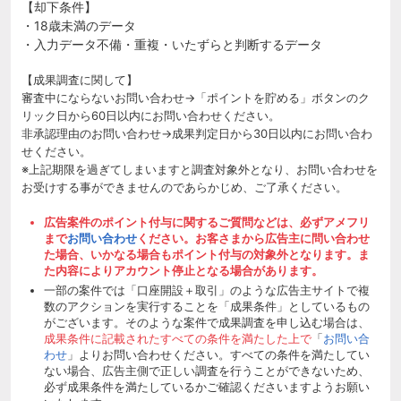
【却下条件】
・18歳未満のデータ
・入力データ不備・重複・いたずらと判断するデータ
【成果調査に関して】
審査中にならないお問い合わせ→「ポイントを貯める」ボタンのク
リック日から60日以内にお問い合わせください。
非承認理由のお問い合わせ→成果判定日から30日以内にお問い合わ
せください。
※上記期限を過ぎてしまいますと調査対象外となり、お問い合わせを
お受けする事ができませんのであらかじめ、ご了承ください。
広告案件のポイント付与に関するご質問などは、必ずアメフリ
まで
お問い合わせ
ください。お客さまから広告主に問い合わせ
た場合、いかなる場合もポイント付与の対象外となります。ま
た内容によりアカウント停止となる場合があります。
一部の案件では「口座開設＋取引」のような広告主サイトで複
数のアクションを実行することを「成果条件」としているもの
がございます。そのような案件で成果調査を申し込む場合は、
成果条件に記載されたすべての条件を満たした上で
「
お問い合
わせ
」よりお問い合わせください。すべての条件を満たしてい
ない場合、広告主側で正しい調査を行うことができないため、
必ず成果条件を満たしているかご確認くださいますようお願い