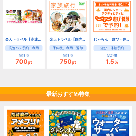
楽天トラベル【高速バス】
楽天トラベル【国内レンタカー】
じゃらん 遊び・体験予約
高速バス予約・利用
予約後、利用・返却
遊び・体験予約
認証済
認証済
認証済
700
750
1.5
pt
pt
％
最新おすすめ特集