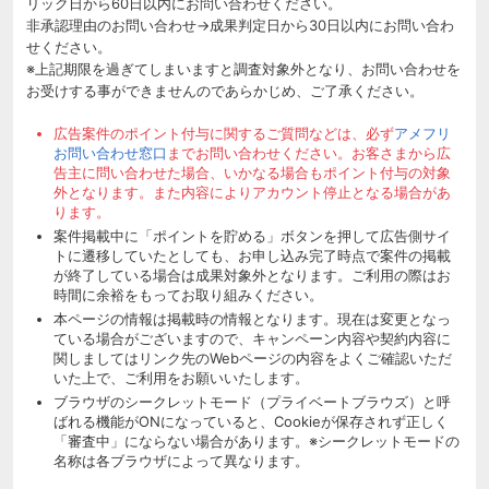
リック日から60日以内にお問い合わせください。
非承認理由のお問い合わせ→成果判定日から30日以内にお問い合わ
せください。
※上記期限を過ぎてしまいますと調査対象外となり、お問い合わせを
お受けする事ができませんのであらかじめ、ご了承ください。
広告案件のポイント付与に関するご質問などは、必ず
アメフリ
お問い合わせ窓口
までお問い合わせください。お客さまから広
告主に問い合わせた場合、いかなる場合もポイント付与の対象
外となります。また内容によりアカウント停止となる場合があ
ります。
案件掲載中に「ポイントを貯める」ボタンを押して広告側サイ
トに遷移していたとしても、お申し込み完了時点で案件の掲載
が終了している場合は成果対象外となります。ご利用の際はお
時間に余裕をもってお取り組みください。
本ページの情報は掲載時の情報となります。現在は変更となっ
ている場合がございますので、キャンペーン内容や契約内容に
関しましてはリンク先のWebページの内容をよくご確認いただ
いた上で、ご利用をお願いいたします。
ブラウザのシークレットモード（プライベートブラウズ）と呼
ばれる機能がONになっていると、Cookieが保存されず正しく
「審査中」にならない場合があります。※シークレットモードの
名称は各ブラウザによって異なります。