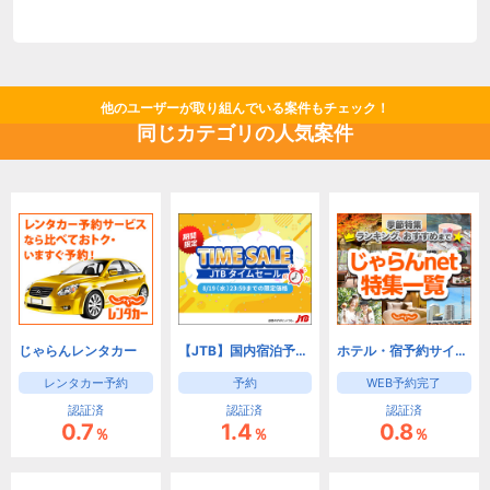
他のユーザーが取り組んでいる案件もチェック！
同じカテゴリの人気案件
じゃらんレンタカー
【JTB】国内宿泊予約(旅館・ホテル)と国内ツアー予約
ホテル・宿予約サイトなら【じゃらんnet】
レンタカー予約
予約
WEB予約完了
認証済
認証済
認証済
0.7
1.4
0.8
％
％
％