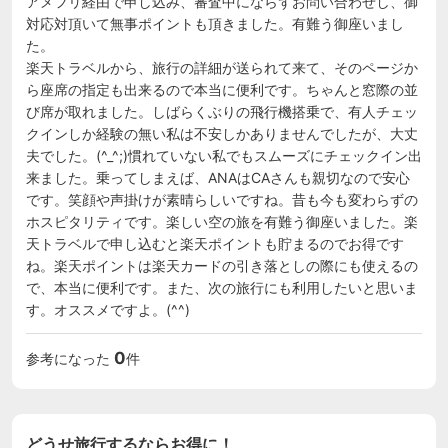
アメフリ経由で申し込み、審査中にならずお問い合わせし、御
対応対頂いて無事ポイントも頂きました。有難う御座いまし
た。

楽天トラベルから、旅行の詳細が送られて来て、そのページか
ら座席の指定も出来るので本当に便利です。ちゃんと窓際の並
び席が取れました。しばらくぶりの飛行機搭乗で、有人チェッ
クインしか経験の無い私は不安しかありませんでしたが、大丈
夫でした。(^_^;)慣れていない私でもスムーズにチェックイン出
来ました。乗ってしまえば、ANAはCAさんも親切なので安心
です。笑顔や声掛けが素晴らしいですね。昔も今も変わらずの
ホスピタリティです。楽しい空の旅を有難う御座いました。楽
天トラベルで申し込むと楽天ポイントも貯まるのでお得です
ね。楽天ポイントは楽天カードの引き落としの際にも使えるの
で、本当に便利です。また、次の旅行にも利用したいと思いま
す。オススメですよ。(^^)
0
参考になった
件
どうせ旅行するならお得に！