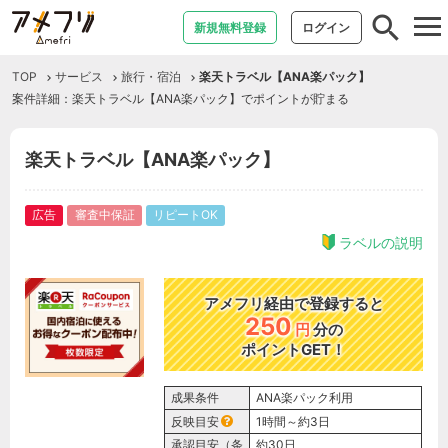
tog
新規無料登録
ログイン
nav
TOP
サービス
旅行・宿泊
楽天トラベル【ANA楽パック】
案件詳細：楽天トラベル【ANA楽パック】でポイントが貯まる
楽天トラベル【ANA楽パック】
広告
審査中保証
リピートOK
ラベルの説明
アメフリ経由で登録すると
250
円
分の
ポイントGET！
成果条件
ANA楽パック利用
反映目安
1時間～約3日
承認目安（条
約30日