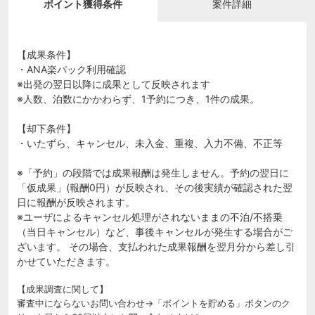
ポイント獲得条件
案件詳細
【成果条件】
・ANA楽パック利用確認
※出発の翌日以降に成果として反映されます
※人数、泊数にかかわらず、1予約につき、1件の成果。
【却下条件】
・いたずら、キャンセル、未入金、重複、入力不備、不正等
※「予約」の段階では成果報酬は発生しません。予約の翌日に
「仮成果」(報酬0円）が反映され、その後実績が確認された翌
日に報酬が反映されます。
※ユーザによるキャンセル処理がされないままの不泊/不搭乗
（当日キャンセル）など、事後キャンセルが発生する場合がご
ざいます。 その場合、支払われた成果報酬を翌月分から差し引
かせていただきます。
【成果調査に関して】
審査中にならないお問い合わせ→「ポイントを貯める」ボタンのク