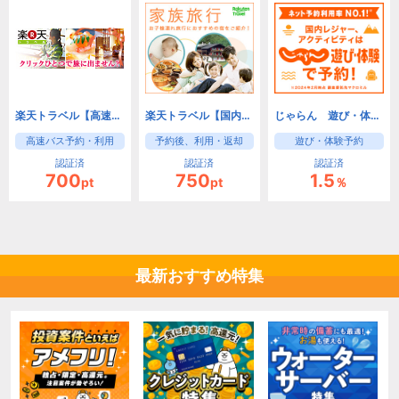
楽天トラベル【高速バス】
楽天トラベル【国内レンタカー】
じゃらん 遊び・体験予約
高速バス予約・利用
予約後、利用・返却
遊び・体験予約
認証済
認証済
認証済
700
750
1.5
pt
pt
％
最新おすすめ特集