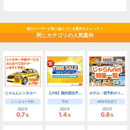
他のユーザーが取り組んでいる案件もチェック！
同じカテゴリの人気案件
じゃらんレンタカー
【JTB】国内宿泊予約(旅館・ホテル)と国内ツアー予約
ホテル・宿予約サイトなら【じゃらんnet】
レンタカー予約
予約
WEB予約完了
認証済
認証済
認証済
0.7
1.4
0.8
％
％
％