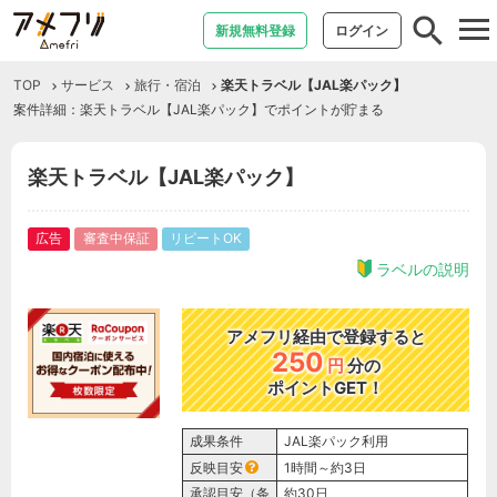
tog
新規無料登録
ログイン
nav
TOP
サービス
旅行・宿泊
楽天トラベル【JAL楽パック】
案件詳細：楽天トラベル【JAL楽パック】でポイントが貯まる
楽天トラベル【JAL楽パック】
広告
審査中保証
リピートOK
ラベルの説明
アメフリ経由で登録すると
250
円
分の
ポイントGET！
成果条件
JAL楽パック利用
反映目安
1時間～約3日
承認目安（条
約30日