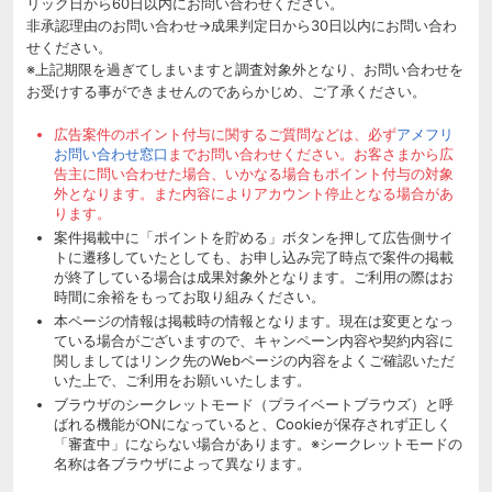
リック日から60日以内にお問い合わせください。
非承認理由のお問い合わせ→成果判定日から30日以内にお問い合わ
せください。
※上記期限を過ぎてしまいますと調査対象外となり、お問い合わせを
お受けする事ができませんのであらかじめ、ご了承ください。
広告案件のポイント付与に関するご質問などは、必ず
アメフリ
お問い合わせ窓口
までお問い合わせください。お客さまから広
告主に問い合わせた場合、いかなる場合もポイント付与の対象
外となります。また内容によりアカウント停止となる場合があ
ります。
案件掲載中に「ポイントを貯める」ボタンを押して広告側サイ
トに遷移していたとしても、お申し込み完了時点で案件の掲載
が終了している場合は成果対象外となります。ご利用の際はお
時間に余裕をもってお取り組みください。
本ページの情報は掲載時の情報となります。現在は変更となっ
ている場合がございますので、キャンペーン内容や契約内容に
関しましてはリンク先のWebページの内容をよくご確認いただ
いた上で、ご利用をお願いいたします。
ブラウザのシークレットモード（プライベートブラウズ）と呼
ばれる機能がONになっていると、Cookieが保存されず正しく
「審査中」にならない場合があります。※シークレットモードの
名称は各ブラウザによって異なります。