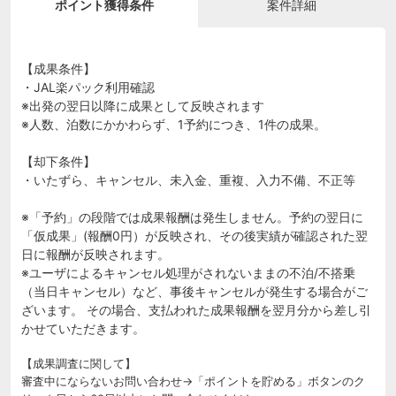
ポイント獲得条件
案件詳細
【成果条件】
・JAL楽パック利用確認
※出発の翌日以降に成果として反映されます
※人数、泊数にかかわらず、1予約につき、1件の成果。
【却下条件】
・いたずら、キャンセル、未入金、重複、入力不備、不正等
※「予約」の段階では成果報酬は発生しません。予約の翌日に
「仮成果」(報酬0円）が反映され、その後実績が確認された翌
日に報酬が反映されます。
※ユーザによるキャンセル処理がされないままの不泊/不搭乗
（当日キャンセル）など、事後キャンセルが発生する場合がご
ざいます。 その場合、支払われた成果報酬を翌月分から差し引
かせていただきます。
【成果調査に関して】
審査中にならないお問い合わせ→「ポイントを貯める」ボタンのク