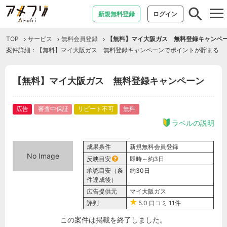
tog
新規無料登録
ログイン
nav
TOP
サービス
無料会員登録
【無料】マイ大阪ガス 無料登録キャンペ
案件詳細：【無料】マイ大阪ガス 無料登録キャンペーンでポイントが貯まる
【無料】マイ大阪ガス 無料登録キャンペーン
広告
審査中保証
リピート不可
無料
ラベルの説明
成果条件
新規無料会員登録
No Image
反映目安
即時～約3日
承認目安（条
約30日
件達成後）
広告提供元
マイ大阪ガス
評判
5.0
口コミ
11件
この案件は掲載を終了しました。