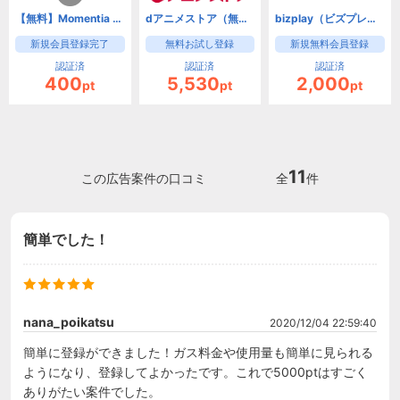
【無料】Momentia 会員登録
dアニメストア（無料お試し登録）【iOS・Android・PC】
bizplay（ビズプレイ）｜日々の業務に役立つ動画が無料で見放題
新規会員登録完了
無料お試し登録
新規無料会員登録
認証済
認証済
認証済
400
5,530
2,000
pt
pt
pt
11
この広告案件の口コミ
全
件
簡単でした！
nana_poikatsu
2020/12/04 22:59:40
簡単に登録ができました！ガス料金や使用量も簡単に見られる
ようになり、登録してよかったです。これで5000ptはすごく
ありがたい案件でした。