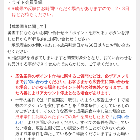
・ライト会員登録
※成果の反映にお時間いただく場合がありますので、2～3日
ほどお待ちください。
【成果調査に関して】
審査中にならないお問い合わせ→「ポイントを貯める」ボタンを押
した日から60日以内にお問い合わせください
非承認理由のお問い合わせ→成果判定日から60日以内にお問い合わ
せください
※上記期限を過ぎてしまいますと調査対象外となり、お問い合わせを
お受けする事ができませんのであらかじめ、ご了承ください。
広告案件のポイント付与に関するご質問などは、必ずアメフリ
まで
お問い合わせ
ください。お客さまから広告主に問い合わせ
た場合、いかなる場合もポイント付与の対象外となります。ま
た内容によりアカウント停止となる場合があります。
一部の案件では「口座開設＋取引」のような広告主サイトで複
数のアクションを実行することを「成果条件」としているもの
がございます。そのような案件で成果調査を申し込む場合は、
成果条件に記載されたすべての条件を満たした上で
「
お問い合
わせ
」よりお問い合わせください。すべての条件を満たしてい
ない場合、広告主側で正しい調査を行うことができないため、
必ず成果条件を満たしているかご確認くださいますようお願い
いたします。