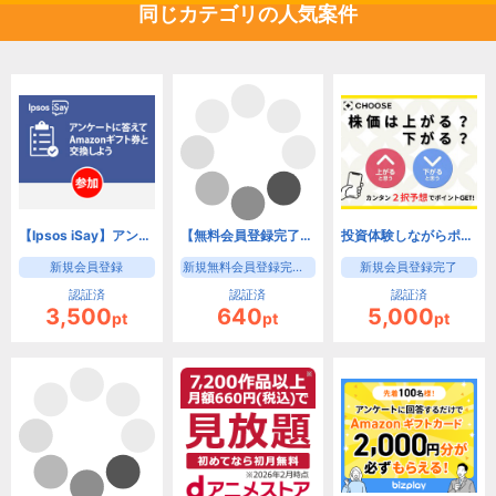
同じカテゴリの人気案件
【Ipsos iSay】アンケートに答える！ポイントを貰う！世界が広がる！
【無料会員登録完了】インクロムボランティアセンター【ボランティアセンター 無料会員登録】
投資体験しながらポイ活できる「CHOOSE」
新規会員登録
新規無料会員登録完了で成果となります。
新規会員登録完了
認証済
認証済
認証済
3,500
640
5,000
pt
pt
pt