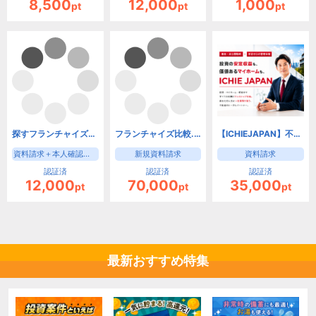
8,500
12,000
1,000
pt
pt
pt
探すフランチャイズ（資料請求）
フランチャイズ比較.net
【ICHIEJAPAN】不動産資料請求
資料請求＋本人確認＋資料受取
新規資料請求
資料請求
認証済
認証済
認証済
12,000
70,000
35,000
pt
pt
pt
最新おすすめ特集