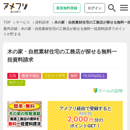
tog
新規無料登録
ログイン
nav
TOP
サービス
資料請求
木の家・自然素材住宅の工務店が探せる無料一
案件詳細：木の家・自然素材住宅の工務店が探せる無料一括資料請求でポイン
トが貯まる
木の家・自然素材住宅の工務店が探せる無料一
括資料請求
広告
審査中保証
リピート不可
無料
10,000pt以上
Ptアップ
ラベルの説明
アメフリ経由で登録すると
463
円
2,000
円
分の
ポイントGET！