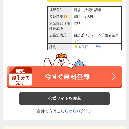
成果条件
新規一括資料請求
反映目安
即時～約3日
承認目安（条
約60日
件達成後）
広告提供元
自然派リフォーム工務店紹介
サイト
評判
4.0
口コミ
5件
公式サイトを確認
会員の方は
こちらからログイン