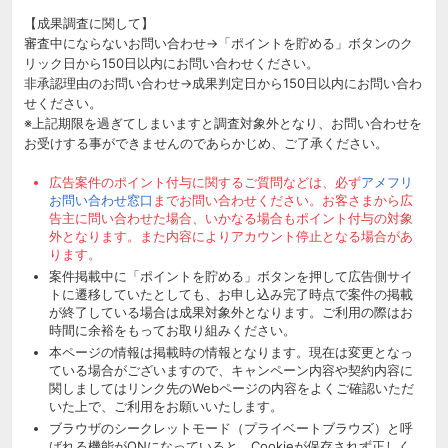
【成果調査に関して】
審査中にならないお問い合わせ→「ポイントを貯める」ボタンのク
リック日から150日以内にお問い合わせください。
非承認理由のお問い合わせ→成果判定日から150日以内にお問い合わ
せください。
※上記期限を過ぎてしまいますと調査対象外となり、お問い合わせを
お受けする事ができませんのであらかじめ、ご了承ください。
広告案件のポイント付与に関するご質問などは、必ず
アメフリ
お問い合わせ窓口
までお問い合わせください。お客さまから広
告主に問い合わせた場合、いかなる場合もポイント付与の対象
外となります。また内容によりアカウント停止となる場合があ
ります。
案件掲載中に「ポイントを貯める」ボタンを押して広告側サイ
トに遷移していたとしても、お申し込み完了時点で案件の掲載
が終了している場合は成果対象外となります。ご利用の際はお
時間に余裕をもってお取り組みください。
本ページの情報は掲載時の情報となります。現在は変更となっ
ている場合がございますので、キャンペーン内容や契約内容に
関しましてはリンク先のWebページの内容をよくご確認いただ
いた上で、ご利用をお願いいたします。
ブラウザのシークレットモード（プライベートブラウズ）と呼
ばれる機能がONになっていると、Cookieが保存されず正しく