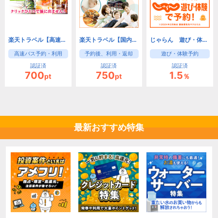
楽天トラベル【高速バス】
楽天トラベル【国内レンタカー】
じゃらん 遊び・体験予約
高速バス予約・利用
予約後、利用・返却
遊び・体験予約
認証済
認証済
認証済
700
750
1.5
pt
pt
％
最新おすすめ特集