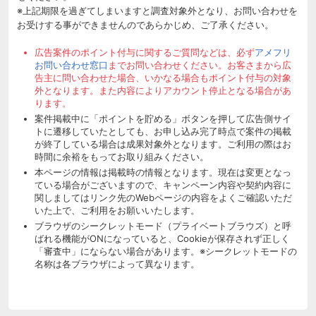
※上記期限を過ぎてしまいますと調査対象外となり、お問い合わせを
お受けする事ができませんのであらかじめ、ご了承ください。
広告案件のポイント付与に関するご質問などは、必ず
アメフリ
お問い合わせ窓口
までお問い合わせください。お客さまから広
告主に問い合わせた場合、いかなる場合もポイント付与の対象
外となります。また内容によりアカウント停止となる場合があ
ります。
案件掲載中に「ポイントを貯める」ボタンを押して広告側サイ
トに遷移していたとしても、お申し込み完了時点で案件の掲載
が終了している場合は成果対象外となります。ご利用の際はお
時間に余裕をもってお取り組みください。
本ページの情報は掲載時の情報となります。現在は変更となっ
ている場合がございますので、キャンペーン内容や契約内容に
関しましてはリンク先のWebページの内容をよくご確認いただ
いた上で、ご利用をお願いいたします。
ブラウザのシークレットモード（プライベートブラウズ）と呼
ばれる機能がONになっていると、Cookieが保存されず正しく
「審査中」にならない場合があります。※シークレットモードの
名称は各ブラウザによって異なります。