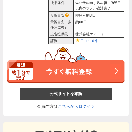
成果条件
web予約申し込み後、365日
以内のホテル宿泊完了
反映目安
即時～約3日
承認目安（条
約60日
件達成後）
広告提供元
株式会社エアトリ
評判
口コミ
0件
公式サイトを確認
会員の方は
こちらからログイン