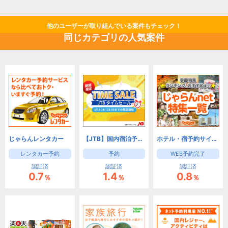
他のユーザーが取り組んでいる案件もチェック！
同じカテゴリの人気案件
じゃらんレンタカー
【JTB】国内宿泊予約(旅館・ホテル)と国内ツアー予約
ホテル・宿予約サイトなら【じゃらんnet】
レンタカー予約
予約
WEB予約完了
認証済
認証済
認証済
0.7
1.4
0.8
％
％
％