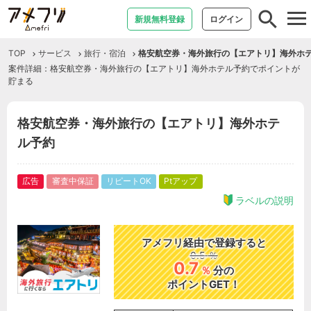
tog
新規無料登録
ログイン
nav
TOP
サービス
旅行・宿泊
格安航空券・海外旅行の【エアトリ】海外ホ
案件詳細：格安航空券・海外旅行の【エアトリ】海外ホテル予約でポイントが
貯まる
格安航空券・海外旅行の【エアトリ】海外ホテ
ル予約
広告
審査中保証
リピートOK
Ptアップ
ラベルの説明
アメフリ経由で登録すると
0.5
％
0.7
％
分の
ポイントGET！