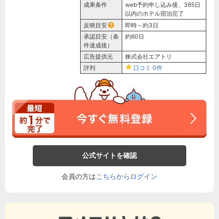
成果条件
web予約申し込み後、365日
以内のホテル宿泊完了
反映目安
即時～約3日
承認目安（条
約60日
件達成後）
広告提供元
株式会社エアトリ
評判
口コミ
0件
公式サイトを確認
会員の方は
こちらからログイン