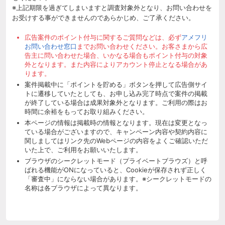
※上記期限を過ぎてしまいますと調査対象外となり、お問い合わせを
お受けする事ができませんのであらかじめ、ご了承ください。
広告案件のポイント付与に関するご質問などは、必ず
アメフリ
お問い合わせ窓口
までお問い合わせください。お客さまから広
告主に問い合わせた場合、いかなる場合もポイント付与の対象
外となります。また内容によりアカウント停止となる場合があ
ります。
案件掲載中に「ポイントを貯める」ボタンを押して広告側サイ
トに遷移していたとしても、お申し込み完了時点で案件の掲載
が終了している場合は成果対象外となります。ご利用の際はお
時間に余裕をもってお取り組みください。
本ページの情報は掲載時の情報となります。現在は変更となっ
ている場合がございますので、キャンペーン内容や契約内容に
関しましてはリンク先のWebページの内容をよくご確認いただ
いた上で、ご利用をお願いいたします。
ブラウザのシークレットモード（プライベートブラウズ）と呼
ばれる機能がONになっていると、Cookieが保存されず正しく
「審査中」にならない場合があります。※シークレットモードの
名称は各ブラウザによって異なります。