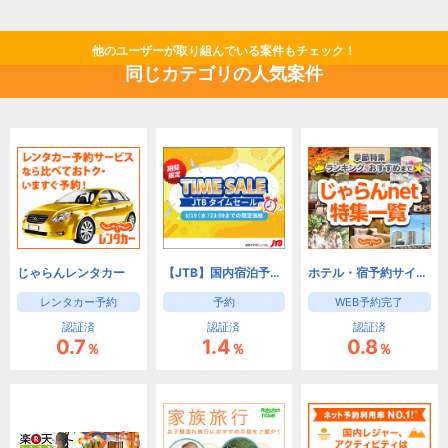
他のユーザーが取り組んでいる案件もチェック！
同じカテゴリの人気案件
じゃらんレンタカー
【JTB】国内宿泊予約(旅館・ホテル)と国内ツアー予約
ホテル・宿予約サイトなら【じゃらんnet】
レンタカー予約
予約
WEB予約完了
認証済
認証済
認証済
0.7
1.4
0.8
％
％
％