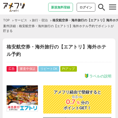
tog
新規無料登録
ログイン
nav
TOP
サービス
旅行・宿泊
格安航空券・海外旅行の【エアトリ】海外ホ
案件詳細：格安航空券・海外旅行の【エアトリ】海外ホテル予約でポイントが
貯まる
格安航空券・海外旅行の【エアトリ】海外ホテ
ル予約
広告
審査中保証
リピートOK
Ptアップ
ラベルの説明
アメフリ経由で登録すると
0.5
％
0.7
％
分の
ポイントGET！