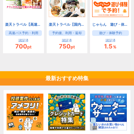
楽天トラベル【高速バス】
楽天トラベル【国内レンタカー】
じゃらん 遊び・体験予約
高速バス予約・利用
予約後、利用・返却
遊び・体験予約
認証済
認証済
認証済
700
750
1.5
pt
pt
％
最新おすすめ特集