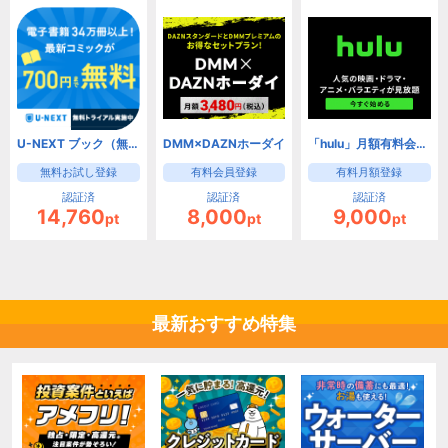
U-NEXT ブック（無料お試し登録）【iOS・Android・PC】
DMM×DAZNホーダイ
「hulu」月額有料会員登録(月額1,026円)
無料お試し登録
有料会員登録
有料月額登録
認証済
認証済
認証済
14,760
8,000
9,000
pt
pt
pt
最新おすすめ特集