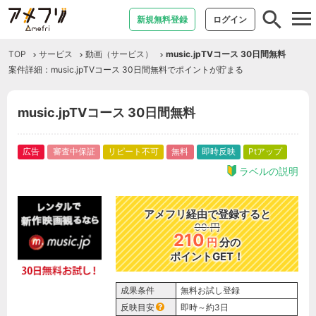
tog
新規無料登録
ログイン
nav
TOP
サービス
動画（サービス）
music.jpTVコース 30日間無料
案件詳細：music.jpTVコース 30日間無料でポイントが貯まる
music.jpTVコース 30日間無料
広告
審査中保証
リピート不可
無料
即時反映
Ptアップ
ラベルの説明
アメフリ経由で登録すると
90
円
210
円
分の
ポイントGET！
成果条件
無料お試し登録
反映目安
即時～約3日