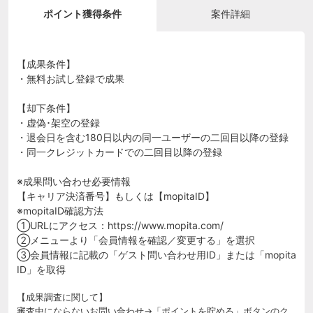
ポイント獲得条件
案件詳細
【成果条件】
・無料お試し登録で成果
【却下条件】
・虚偽･架空の登録
・退会日を含む180日以内の同一ユーザーの二回目以降の登録
・同一クレジットカードでの二回目以降の登録
※成果問い合わせ必要情報
【キャリア決済番号】もしくは【mopitaID】
※mopitaID確認方法
①URLにアクセス：https://www.mopita.com/
②メニューより「会員情報を確認／変更する」を選択
③会員情報に記載の「ゲスト問い合わせ用ID」または「mopita
ID」を取得
【成果調査に関して】
審査中にならないお問い合わせ→「ポイントを貯める」ボタンのク