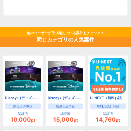
他のユーザーが取り組んでいる案件もチェック！
同じカテゴリの人気案件
Disney+ (ディズニープラス)【月額プラン】
Disney+ (ディズニープラス)【年額プラン】
U-NEXT（無料お試し登録）【iOS・Android・PC】
新規入会申込
新規入会申込
無料お試し登録
認証済
認証済
認証済
10,000
15,000
14,760
pt
pt
pt