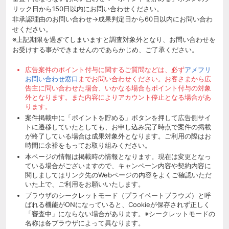
リック日から150日以内にお問い合わせください。
非承認理由のお問い合わせ→成果判定日から60日以内にお問い合わ
せください。
※上記期限を過ぎてしまいますと調査対象外となり、お問い合わせを
お受けする事ができませんのであらかじめ、ご了承ください。
広告案件のポイント付与に関するご質問などは、必ず
アメフリ
お問い合わせ窓口
までお問い合わせください。お客さまから広
告主に問い合わせた場合、いかなる場合もポイント付与の対象
外となります。また内容によりアカウント停止となる場合があ
ります。
案件掲載中に「ポイントを貯める」ボタンを押して広告側サイ
トに遷移していたとしても、お申し込み完了時点で案件の掲載
が終了している場合は成果対象外となります。ご利用の際はお
時間に余裕をもってお取り組みください。
本ページの情報は掲載時の情報となります。現在は変更となっ
ている場合がございますので、キャンペーン内容や契約内容に
関しましてはリンク先のWebページの内容をよくご確認いただ
いた上で、ご利用をお願いいたします。
ブラウザのシークレットモード（プライベートブラウズ）と呼
ばれる機能がONになっていると、Cookieが保存されず正しく
「審査中」にならない場合があります。※シークレットモードの
名称は各ブラウザによって異なります。