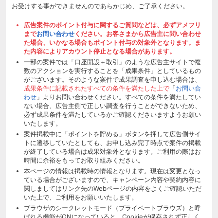
お受けする事ができませんのであらかじめ、ご了承ください。
広告案件のポイント付与に関するご質問などは、必ずアメフリ
まで
お問い合わせ
ください。お客さまから広告主に問い合わせ
た場合、いかなる場合もポイント付与の対象外となります。ま
た内容によりアカウント停止となる場合があります。
一部の案件では「口座開設＋取引」のような広告主サイトで複
数のアクションを実行することを「成果条件」としているもの
がございます。そのような案件で成果調査を申し込む場合は、
成果条件に記載されたすべての条件を満たした上で
「
お問い合
わせ
」よりお問い合わせください。すべての条件を満たしてい
ない場合、広告主側で正しい調査を行うことができないため、
必ず成果条件を満たしているかご確認くださいますようお願い
いたします。
案件掲載中に「ポイントを貯める」ボタンを押して広告側サイ
トに遷移していたとしても、お申し込み完了時点で案件の掲載
が終了している場合は成果対象外となります。ご利用の際はお
時間に余裕をもってお取り組みください。
本ページの情報は掲載時の情報となります。現在は変更となっ
ている場合がございますので、キャンペーン内容や契約内容に
関しましてはリンク先のWebページの内容をよくご確認いただ
いた上で、ご利用をお願いいたします。
ブラウザのシークレットモード（プライベートブラウズ）と呼
ばれる機能がONになっていると、Cookieが保存されず正しく