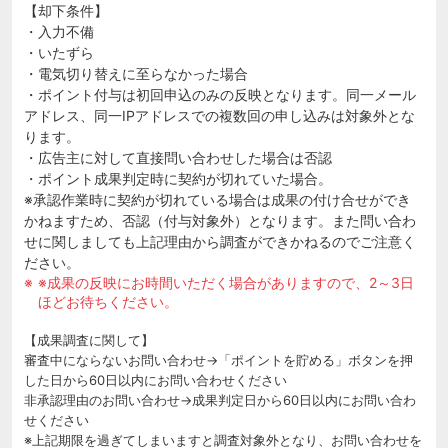
【却下条件】
・入力不備
・いたずら
・電気切り替えに至らなかった場合
・ポイント付与は初回申込のみの反映となります。同一メール
アドレス、同一IPアドレスでの複数回の申し込みは対象外とな
ります。
・広告主に対して直接問い合わせした場合は否認
・ポイント成果判定時に契約が切れていた場合。
※承認作業時に契約が切れている場合は成果の付け合せができ
かねますため、否認（付与対象外）となります。また問い合わ
せに関しましても上記理由から調査ができかねるのでご注意く
ださい。
※成果の反映にお時間いただく場合がありますので、2～3日
ほどお待ちください。
【成果調査に関して】
審査中にならないお問い合わせ→「ポイントを貯める」ボタンを押
した日から60日以内にお問い合わせください
非承認理由のお問い合わせ→成果判定日から60日以内にお問い合わ
せください
※上記期限を過ぎてしまいますと調査対象外となり、お問い合わせを