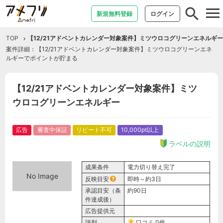
tog
新規無料登録
ログイン
nav
TOP
【12/21アドベントカレンダー対象案件】ミツウロコグリーンエネルギー
案件詳細：【12/21アドベントカレンダー対象案件】ミツウロコグリーンエネ
ルギーでポイントが貯まる
【12/21アドベントカレンダー対象案件】ミツ
ウロコグリーンエネルギー
広告
審査中保証
リピート不可
10,000pt以上
ラベルの説明
成果条件
電力切り替え完了
No Image
反映目安
即時～約3日
承認目安（条
約90日
件達成後）
広告提供元
評判
口コミ
0件