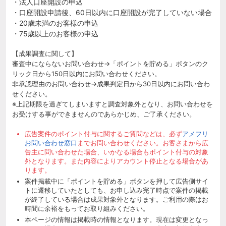
・法人口座開設の申込
・口座開設申請後、60日以内に口座開設が完了していない場合
・20歳未満のお客様の申込
・75歳以上のお客様の申込
【成果調査に関して】
審査中にならないお問い合わせ→「ポイントを貯める」ボタンのク
リック日から150日以内にお問い合わせください。
非承認理由のお問い合わせ→成果判定日から30日以内にお問い合わ
せください。
※上記期限を過ぎてしまいますと調査対象外となり、お問い合わせを
お受けする事ができませんのであらかじめ、ご了承ください。
広告案件のポイント付与に関するご質問などは、必ず
アメフリ
お問い合わせ窓口
までお問い合わせください。お客さまから広
告主に問い合わせた場合、いかなる場合もポイント付与の対象
外となります。また内容によりアカウント停止となる場合があ
ります。
案件掲載中に「ポイントを貯める」ボタンを押して広告側サイ
トに遷移していたとしても、お申し込み完了時点で案件の掲載
が終了している場合は成果対象外となります。ご利用の際はお
時間に余裕をもってお取り組みください。
本ページの情報は掲載時の情報となります。現在は変更となっ