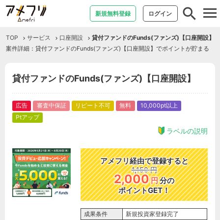
tog
新規無料登録
ログイン
nav
TOP
サービス
口座開設
貸付ファンドのFunds(ファンズ)【口座開設】
案件詳細：貸付ファンドのFunds(ファンズ)【口座開設】でポイントが貯まる
貸付ファンドのFunds(ファンズ)【口座開設】
広告
審査中保証
リピート不可
無料
10,000pt以上
Ptアップ
ラベルの説明
アメフリ経由で登録すると
1,150
円
2,000
円
分の
ポイントGET！
成果条件
新規投資家登録完了