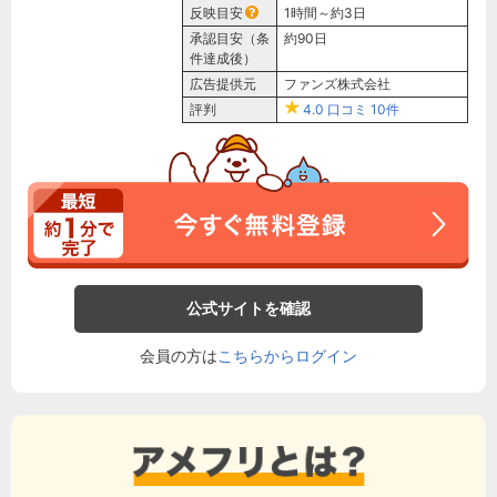
反映目安
1時間～約3日
承認目安（条
約90日
件達成後）
広告提供元
ファンズ株式会社
評判
4.0
口コミ
10件
公式サイトを確認
会員の方は
こちらからログイン