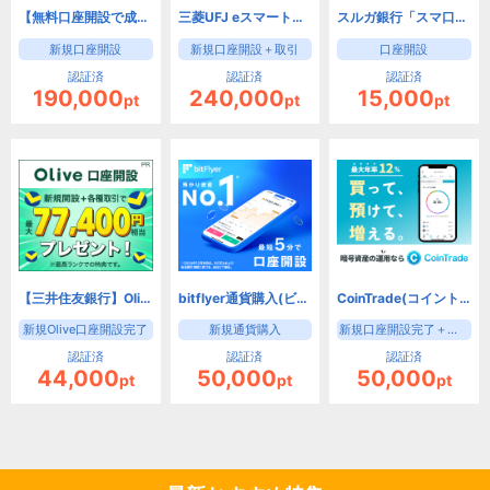
【無料口座開設で成果！】SBI証券 口座開設
三菱UFJ eスマート証券 FX（旧：auカブコム証券）
スルガ銀行「スマ口座」【口座開設だけで成果】
新規口座開設
新規口座開設＋取引
口座開設
認証済
認証済
認証済
190,000
240,000
15,000
pt
pt
pt
【三井住友銀行】Olive口座開設
bitflyer通貨購入(ビットフライヤー)
CoinTrade(コイントレード)【暗号資産/新規口座開設のみ】
新規Olive口座開設完了
新規通貨購入
新規口座開設完了＋購入
認証済
認証済
認証済
44,000
50,000
50,000
pt
pt
pt