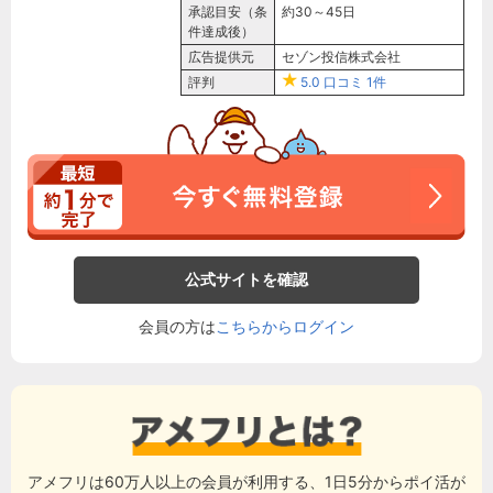
承認目安（条
約30～45日
件達成後）
広告提供元
セゾン投信株式会社
評判
5.0
口コミ
1件
公式サイトを確認
会員の方は
こちらからログイン
アメフリは60万人以上の会員が利用する、1日5分からポイ活が