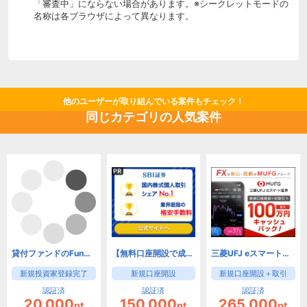
「審査中」にならない場合があります。※シークレットモードの
名称は各ブラウザによって異なります。
他のユーザーが取り組んでいる案件もチェック！
同じカテゴリの人気案件
貸付ファンドのFunds(ファンズ)【口座開設】
【無料口座開設で成果！】SBI証券 口座開設
三菱UFJ eスマート証券 FX（旧：auカブコム証券）
新規投資家登録完了
新規口座開設
新規口座開設＋取引
認証済
認証済
認証済
20,000
150,000
265,000
pt
pt
pt