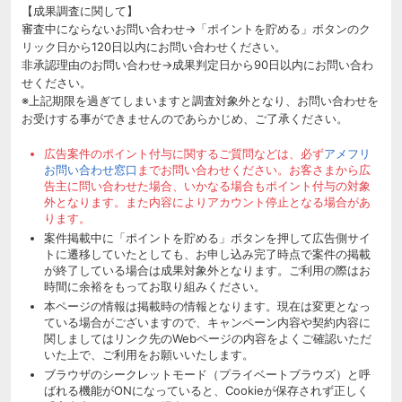
【成果調査に関して】
審査中にならないお問い合わせ→「ポイントを貯める」ボタンのク
リック日から120日以内にお問い合わせください。
非承認理由のお問い合わせ→成果判定日から90日以内にお問い合わ
せください。
※上記期限を過ぎてしまいますと調査対象外となり、お問い合わせを
お受けする事ができませんのであらかじめ、ご了承ください。
広告案件のポイント付与に関するご質問などは、必ず
アメフリ
お問い合わせ窓口
までお問い合わせください。お客さまから広
告主に問い合わせた場合、いかなる場合もポイント付与の対象
外となります。また内容によりアカウント停止となる場合があ
ります。
案件掲載中に「ポイントを貯める」ボタンを押して広告側サイ
トに遷移していたとしても、お申し込み完了時点で案件の掲載
が終了している場合は成果対象外となります。ご利用の際はお
時間に余裕をもってお取り組みください。
本ページの情報は掲載時の情報となります。現在は変更となっ
ている場合がございますので、キャンペーン内容や契約内容に
関しましてはリンク先のWebページの内容をよくご確認いただ
いた上で、ご利用をお願いいたします。
ブラウザのシークレットモード（プライベートブラウズ）と呼
ばれる機能がONになっていると、Cookieが保存されず正しく