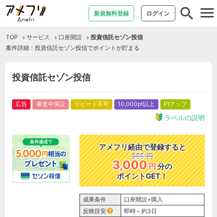
tog
新規無料登録
ログイン
nav
TOP
サービス
口座開設
投資信託セゾン投信
案件詳細：投資信託セゾン投信でポイントが貯まる
投資信託セゾン投信
広告
審査中保証
リピート不可
10,000pt以上
Ptアップ
ラベルの説明
アメフリ経由で登録すると
365
円
3,000
円
分の
ポイントGET！
成果条件
口座開設+購入
反映目安
即時～約3日