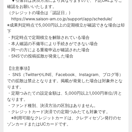
▼引落日は決済方法により異なりますので、下記URLよりご
確認をお願いいたします。
（クレジットの場合は「認証日」)
https://www.saison-am.co.jp/support/app/schedule/
※成果判定時点で5,000円以上の定期積立が確認できな場合は却
下
・判定時点で定期積立を解除されている場合
・本人確認の不備等により手続きができない場合
・同一の方による重複申込が確認された場合
・SNSでの投稿拡散が発覚した場合
【注意事項】
・ SNS（TwitterやLINE、Facebook、Instagram、ブログ等）
での拡散は禁止となります。掲載が発覚した場合は対象外とな
ります。
・定期つみたての設定金額は、5,000円以上1,000円単位/月と
なります。
・ファンド種別、決済方法の区別はありません。
・クレジットカード決済での定期つみたても対象です。
※利用可能なクレジットカードは、クレディセゾン発行のセ
ゾンカードまたはUCカードです。