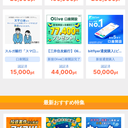
スルガ銀行「スマ口座」【口座開設だけで成果】
【三井住友銀行】Olive口座開設
bitflyer通貨購入(ビットフライヤー)
口座開設
新規Olive口座開設完了
新規通貨購入
認証済
認証済
認証済
15,000
44,000
50,000
pt
pt
pt
最新おすすめ特集