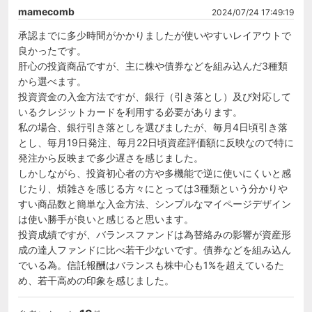
mamecomb
2024/07/24 17:49:19
承認までに多少時間がかかりましたが使いやすいレイアウトで
良かったです。

肝心の投資商品ですが、主に株や債券などを組み込んだ3種類
から選べます。

投資資金の入金方法ですが、銀行（引き落とし）及び対応して
いるクレジットカードを利用する必要があります。

私の場合、銀行引き落としを選びましたが、毎月4日頃引き落
とし、毎月19日発注、毎月22日頃資産評価額に反映なので特に
発注から反映まで多少遅さを感じました。

しかしながら、投資初心者の方や多機能で逆に使いにくいと感
じたり、煩雑さを感じる方々にとっては3種類という分かりや
すい商品数と簡単な入金方法、シンプルなマイページデザイン
は使い勝手が良いと感じると思います。

投資成績ですが、バランスファンドは為替絡みの影響が資産形
成の達人ファンドに比べ若干少ないです。債券などを組み込ん
でいる為。信託報酬はバランスも株中心も1%を超えているた
め、若干高めの印象を感じました。