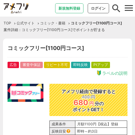
tog
新規無料登録
ログイン
nav
TOP
公式サイト
コミック・書籍
コミックフリー[1100円コース]
案件詳細：コミックフリー[1100円コース]でポイントが貯まる
コミックフリー[1100円コース]
広告
審査中保証
リピート不可
即時反映
Ptアップ
ラベルの説明
アメフリ経由で登録すると
400
円
680
円
分の
ポイントGET！
成果条件
月額1100円【税込】登録
反映目安
即時～約3日