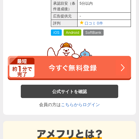
承認目安（条
5分以内
件達成後）
広告提供元
-
評判
口コミ
0件
iOS
Android
SoftBank
公式サイトを確認
会員の方は
こちらからログイン