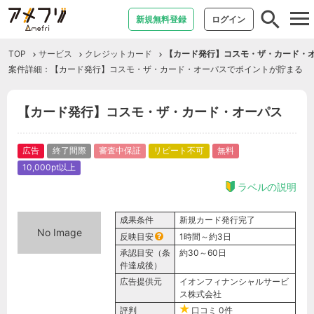
tog
新規無料登録
ログイン
nav
TOP
サービス
クレジットカード
【カード発行】コスモ・ザ・カード・
案件詳細：【カード発行】コスモ・ザ・カード・オーパスでポイントが貯まる
【カード発行】コスモ・ザ・カード・オーパス
広告
終了間際
審査中保証
リピート不可
無料
10,000pt以上
ラベルの説明
成果条件
新規カード発行完了
No Image
反映目安
1時間～約3日
承認目安（条
約30～60日
件達成後）
広告提供元
イオンフィナンシャルサービ
ス株式会社
評判
口コミ
0件