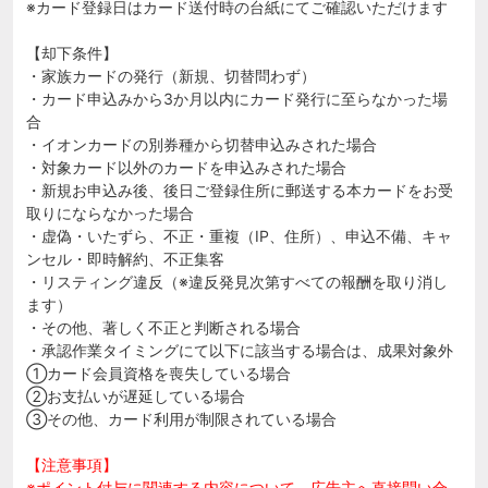
※カード登録日はカード送付時の台紙にてご確認いただけます
【却下条件】
・家族カードの発行（新規、切替問わず）
・カード申込みから3か月以内にカード発行に至らなかった場
合
・イオンカードの別券種から切替申込みされた場合
・対象カード以外のカードを申込みされた場合
・新規お申込み後、後日ご登録住所に郵送する本カードをお受
取りにならなかった場合
・虚偽・いたずら、不正・重複（IP、住所）、申込不備、キャ
ンセル・即時解約、不正集客
・リスティング違反（※違反発見次第すべての報酬を取り消し
ます）
・その他、著しく不正と判断される場合
・承認作業タイミングにて以下に該当する場合は、成果対象外
①カード会員資格を喪失している場合
②お支払いが遅延している場合
③その他、カード利用が制限されている場合
【注意事項】
※ポイント付与に関連する内容について、広告主へ直接問い合