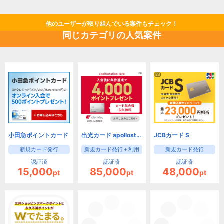
他のユーザーが取り組んでいる案件もチェック！
同じカテゴリの人気案件
小田急ポイントカード
出光カード apollostation card（旧まいどプラスカード）
JCBカード S
新規カード発行
新規カード発行＋利用
新規カード発行
認証済
認証済
認証済
15,000
85,000
48,000
pt
pt
pt