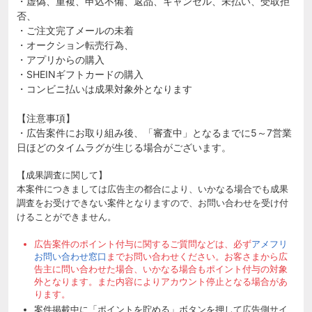
・虚偽、重複、申込不備、返品、キャンセル、未払い、受取拒
否、
・ご注文完了メールの未着
・オークション転売行為、
・アプリからの購入
・SHEINギフトカードの購入
・コンビニ払いは成果対象外となります
【注意事項】
・広告案件にお取り組み後、「審査中」となるまでに5～7営業
日ほどのタイムラグが生じる場合がございます。
【成果調査に関して】
本案件につきましては広告主の都合により、いかなる場合でも成果
調査をお受けできない案件となりますので、お問い合わせを受け付
けることができません。
広告案件のポイント付与に関するご質問などは、必ず
アメフリ
お問い合わせ窓口
までお問い合わせください。お客さまから広
告主に問い合わせた場合、いかなる場合もポイント付与の対象
外となります。また内容によりアカウント停止となる場合があ
ります。
案件掲載中に「ポイントを貯める」ボタンを押して広告側サイ