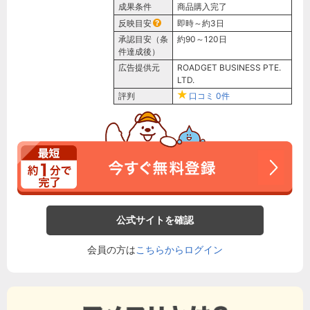
成果条件
商品購入完了
反映目安
即時～約3日
承認目安（条
約90～120日
件達成後）
広告提供元
ROADGET BUSINESS PTE.
LTD.
評判
口コミ
0件
公式サイトを確認
会員の方は
こちらからログイン