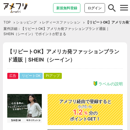
tog
新規無料登録
ログイン
nav
TOP
ショッピング
レディースファッション
【リピートOK】アメリカ発
案件詳細：【リピートOK】アメリカ発ファッションブランド通販｜
SHEIN（シーイン）でポイントが貯まる
【リピートOK】アメリカ発ファッションブラン
ド通販｜SHEIN（シーイン）
広告
リピートOK
Ptアップ
ラベルの説明
アメフリ経由で登録すると
0.75
％
1.2
％
分の
ポイントGET！