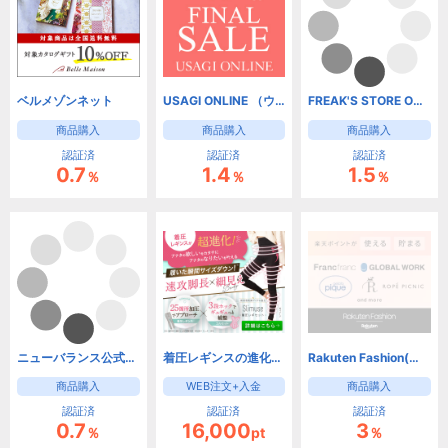
ベルメゾンネット
USAGI ONLINE （ウサギオンライン）公式通販【リピート】
FREAK'S STORE ONLINE（フリークスストア）
商品購入
商品購入
商品購入
認証済
認証済
認証済
0.7
1.4
1.5
％
％
％
ニューバランス公式オンラインストア
着圧レギンスの進化版！脚をグッと引き締め細く長く魅せる！【slimuse】
Rakuten Fashion(楽天ファッション)
商品購入
WEB注文+入金
商品購入
認証済
認証済
認証済
0.7
16,000
3
％
pt
％