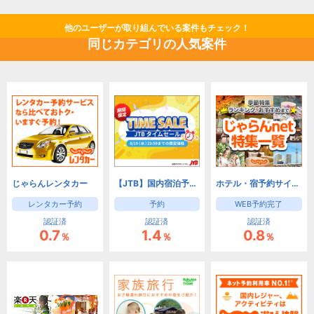
他のユーザーが取り組んでいる案件もチェック！
同じカテゴリの人気案件
じゃらんレンタカー
【JTB】国内宿泊予約(旅館・ホテル)と国内ツアー予約
ホテル・宿予約サイトなら【じゃらんnet】
レンタカー予約
予約
WEB予約完了
認証済
認証済
認証済
0.7
1.4
0.8
％
％
％