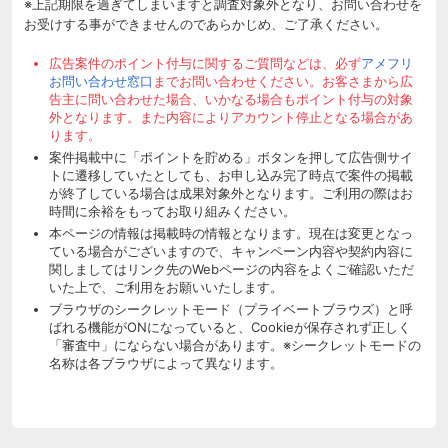
※上記期限を過ぎてしまいますと調査対象外となり、お問い合わせを
お受けする事ができませんのであらかじめ、ご了承ください。
広告案件のポイント付与に関するご質問などは、必ず
アメフリ
お問い合わせ窓口
までお問い合わせください。お客さまから広
告主に問い合わせた場合、いかなる場合もポイント付与の対象
外となります。また内容によりアカウント停止となる場合があ
ります。
案件掲載中に「ポイントを貯める」ボタンを押して広告側サイ
トに遷移していたとしても、お申し込み完了時点で案件の掲載
が終了している場合は成果対象外となります。ご利用の際はお
時間に余裕をもってお取り組みください。
本ページの情報は掲載時の情報となります。現在は変更となっ
ている場合がございますので、キャンペーン内容や契約内容に
関しましてはリンク先のWebページの内容をよくご確認いただ
いた上で、ご利用をお願いいたします。
ブラウザのシークレットモード（プライベートブラウズ）と呼
ばれる機能がONになっていると、Cookieが保存されず正しく
「審査中」にならない場合があります。※シークレットモードの
名称は各ブラウザによって異なります。