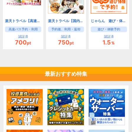
楽天トラベル【高速バス】
楽天トラベル【国内レンタカー】
じゃらん 遊び・体験予約
高速バス予約・利用
予約後、利用・返却
遊び・体験予約
認証済
認証済
認証済
700
750
1.5
pt
pt
％
最新おすすめ特集