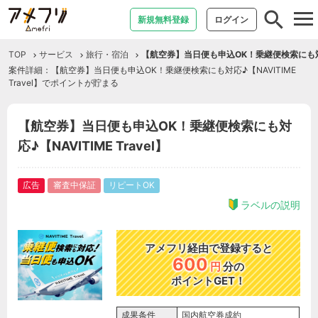
tog
新規無料登録
ログイン
nav
TOP
サービス
旅行・宿泊
【航空券】当日便も申込OK！乗継便検索にも対応♪【
案件詳細：【航空券】当日便も申込OK！乗継便検索にも対応♪【NAVITIME
Travel】でポイントが貯まる
【航空券】当日便も申込OK！乗継便検索にも対
応♪【NAVITIME Travel】
広告
審査中保証
リピートOK
ラベルの説明
アメフリ経由で登録すると
600
円
分の
ポイントGET！
成果条件
国内航空券成約