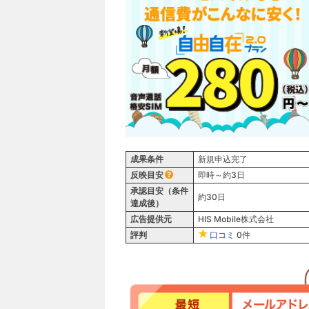
成果条件
新規申込完了
反映目安
即時～約3日
承認目安（条件
約30日
達成後）
広告提供元
HIS Mobile株式会社
評判
口コミ
0件