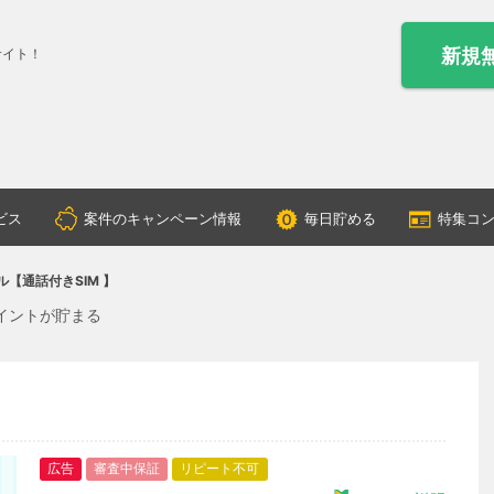
新規
サイト！
ビス
案件のキャンペーン情報
毎日貯める
特集コ
ル【通話付きSIM 】
ポイントが貯まる
広告
審査中保証
リピート不可