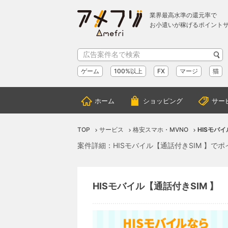
業界最高水準の還元率で
お小遣いが稼げるポイント
ゲーム
100%以上
FX
マージ
猫
ホーム
ショッピング
サー
TOP
サービス
格安スマホ・MVNO
HISモバイ
案件詳細：HISモバイル【通話付きSIM 】で
HISモバイル【通話付きSIM 】