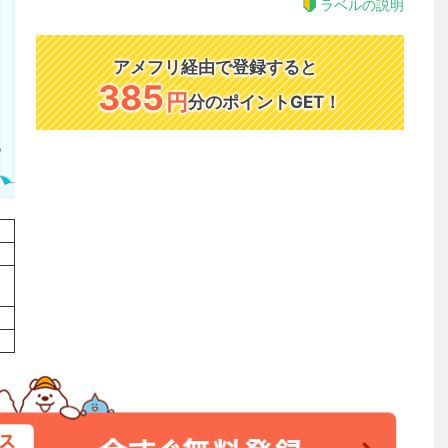
ラベルの説明
アメフリ経由で登録すると
385
円
分のポイントGET！