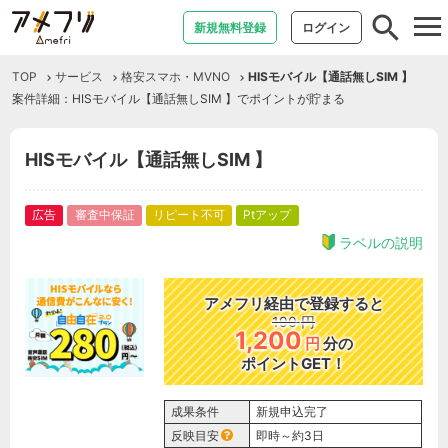
tog
新規無料登録
ログイン
nav
TOP
サービス
格安スマホ・MVNO
HISモバイル【通話無しSIM 】
案件詳細：HISモバイル【通話無しSIM 】でポイントが貯まる
HISモバイル【通話無しSIM 】
広告
審査中保証
リピート不可
Ptアップ
ラベルの説明
アメフリ経由で登録すると
190
円
1,200
円
分の
ポイントGET！
成果条件
新規申込完了
反映目安
即時～約3日