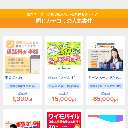
他のユーザーが取り組んでいる案件もチェック！
同じカテゴリの人気案件
楽天でんわ
mineo（マイネオ）
キャンペーンでさらにお得！【スマホ乗り換え.com】
新規無料利用登録
新規申込後、商品到着
新規開通(スマホMNP)
認証済
認証済
認証済
1,300
15,000
85,000
pt
pt
pt