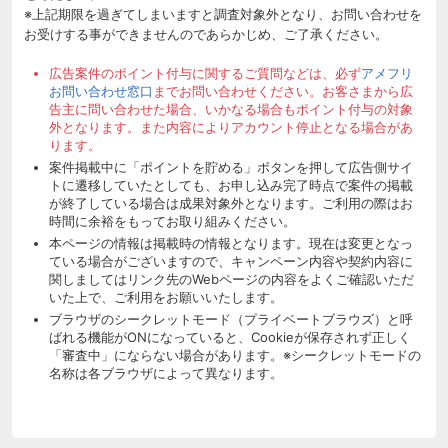
※上記期限を過ぎてしまいますと調査対象外となり、お問い合わせを
お受けする事ができませんのであらかじめ、ご了承ください。
広告案件のポイント付与に関するご質問などは、必ず
アメフリ
お問い合わせ窓口
までお問い合わせください。お客さまから広
告主に問い合わせた場合、いかなる場合もポイント付与の対象
外となります。また内容によりアカウント停止となる場合があ
ります。
案件掲載中に「ポイントを貯める」ボタンを押して広告側サイ
トに遷移していたとしても、お申し込み完了時点で案件の掲載
が終了している場合は成果対象外となります。ご利用の際はお
時間に余裕をもってお取り組みください。
本ページの情報は掲載時の情報となります。現在は変更となっ
ている場合がございますので、キャンペーン内容や契約内容に
関しましてはリンク先のWebページの内容をよくご確認いただ
いた上で、ご利用をお願いいたします。
ブラウザのシークレットモード（プライベートブラウズ）と呼
ばれる機能がONになっていると、Cookieが保存されず正しく
「審査中」にならない場合があります。※シークレットモードの
名称は各ブラウザによって異なります。