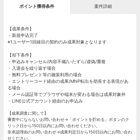
ポイント獲得条件
案件詳細
【成果条件】
・新規申込完了
※1ユーザー1回線目の契約のみ成果対象となります
【却下条件】
・申込みキャンセル/内容不備/いたずら/虚偽/重複
・入退会を繰り返す場合
・無料プレゼント等の施策利用の場合
・エントリーコード経由の成果/MNP転出を助長する表現があ
る場合
・メール認証等でブラウザや端末が変わる場合は成果対象外
・LINE公式アカウント経由のお申込み
【成果調査に関して】
審査中にならないお問い合わせ→「ポイントを貯める」ボタンのク
リック日から150日以内にお問い合わせください。
非承認理由のお問い合わせ→成果判定日から150日以内にお問い合わ
せください。