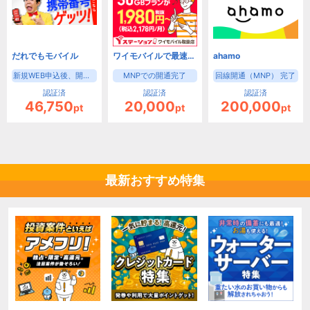
だれでもモバイル
ワイモバイルで最速キャッシュバック！Yステーション
ahamo
新規WEB申込後、開通完了
MNPでの開通完了
回線開通（MNP） 完了
認証済
認証済
認証済
46,750
20,000
200,000
pt
pt
pt
最新おすすめ特集