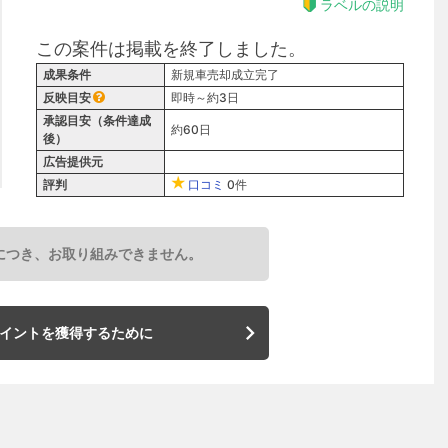
ラベルの説明
この案件は掲載を終了しました。
成果条件
新規車売却成立完了
反映目安
即時～約3日
承認目安（条件達成
約60日
後）
広告提供元
評判
口コミ
0件
につき、お取り組みできません。
イントを獲得するために