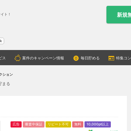
新規
サイト！
ok
ビス
案件のキャンペーン情報
毎日貯める
特集コ
ークション
貯まる
広告
審査中保証
リピート不可
無料
10,000pt以上