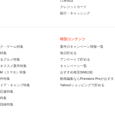
口座開設
クレジットカード
銀行・キャッシング
特別コンテンツ
ク・ゲーム特集
案件のキャンペーン情報一覧
特集
毎日貯める
るグルメ特集
アンケートで貯める
フィール
オススメ案件特集
キャンペーン一覧
IM（スマホ）特集
おすすめ格安SIM比較
件特集
動画編集ならPremiere Proがおす
ドア・キャンプ特集
Yahoo!ショッピングで貯める
応援特集
特集
回線特集