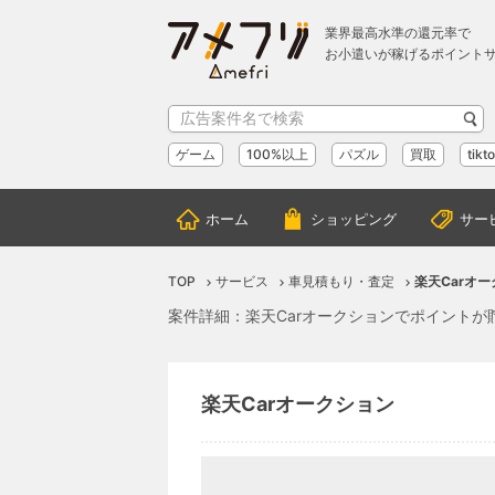
業界最高水準の還元率で
お小遣いが稼げるポイント
ゲーム
100%以上
パズル
買取
tikt
ホーム
ショッピング
サー
TOP
サービス
車見積もり・査定
楽天Carオ
案件詳細：楽天Carオークションでポイントが
楽天Carオークション