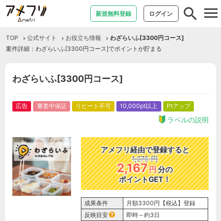
tog
新規無料登録
ログイン
nav
TOP
公式サイト
お役立ち情報
わざらいふ[3300円コース]
案件詳細：わざらいふ[3300円コース]でポイントが貯まる
わざらいふ[3300円コース]
広告
審査中保証
リピート不可
10,000pt以上
Ptアップ
ラベルの説明
アメフリ経由で登録すると
1,275
円
2,167
円
分の
ポイントGET！
成果条件
月額3300円【税込】登録
反映目安
即時～約3日