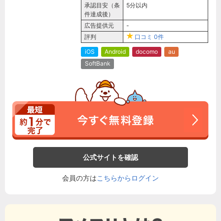
承認目安（条
5分以内
件達成後）
広告提供元
-
評判
口コミ
0件
iOS
Android
docomo
au
SoftBank
公式サイトを確認
会員の方は
こちらからログイン