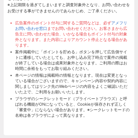
※上記期限を過ぎてしまいますと調査対象外となり、お問い合わせを
お受けする事ができませんのであらかじめ、ご了承ください。
広告案件のポイント付与に関するご質問などは、必ず
アメフリ
お問い合わせ窓口
までお問い合わせください。お客さまから広
告主に問い合わせた場合、いかなる場合もポイント付与の対象
外となります。また内容によりアカウント停止となる場合があ
ります。
案件掲載中に「ポイントを貯める」ボタンを押して広告側サイ
トに遷移していたとしても、お申し込み完了時点で案件の掲載
が終了している場合は成果対象外となります。ご利用の際はお
時間に余裕をもってお取り組みください。
本ページの情報は掲載時の情報となります。現在は変更となっ
ている場合がございますので、キャンペーン内容や契約内容に
関しましてはリンク先のWebページの内容をよくご確認いただ
いた上で、ご利用をお願いいたします。
ブラウザのシークレットモード（プライベートブラウズ）と呼
ばれる機能がONになっていると、Cookieが保存されず正しく
「審査中」にならない場合があります。※シークレットモードの
名称は各ブラウザによって異なります。