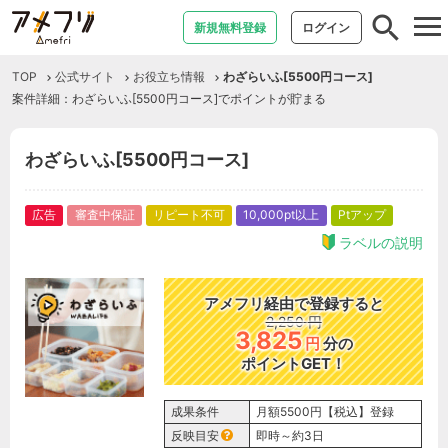
tog
新規無料登録
ログイン
nav
TOP
公式サイト
お役立ち情報
わざらいふ[5500円コース]
案件詳細：わざらいふ[5500円コース]でポイントが貯まる
わざらいふ[5500円コース]
広告
審査中保証
リピート不可
10,000pt以上
Ptアップ
ラベルの説明
アメフリ経由で登録すると
2,250
円
3,825
円
分の
ポイントGET！
成果条件
月額5500円【税込】登録
反映目安
即時～約3日