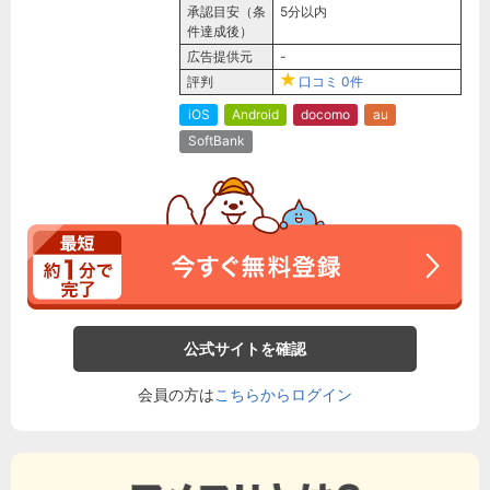
承認目安（条
5分以内
件達成後）
広告提供元
-
評判
口コミ
0件
iOS
Android
docomo
au
SoftBank
公式サイトを確認
会員の方は
こちらからログイン