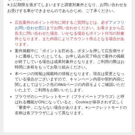
※上記期限を過ぎてしまいますと調査対象外となり、お問い合わせを
お受けする事ができませんのであらかじめ、ご了承ください。
広告案件のポイント付与に関するご質問などは、必ず
アメフリ
お問い合わせ窓口
までお問い合わせください。お客さまから広
告主に問い合わせた場合、いかなる場合もポイント付与の対象
外となります。また内容によりアカウント停止となる場合があ
ります。
案件掲載中に「ポイントを貯める」ボタンを押して広告側サイ
トに遷移していたとしても、お申し込み完了時点で案件の掲載
が終了している場合は成果対象外となります。ご利用の際はお
時間に余裕をもってお取り組みください。
本ページの情報は掲載時の情報となります。現在は変更となっ
ている場合がございますので、キャンペーン内容や契約内容に
関しましてはリンク先のWebページの内容をよくご確認いただ
いた上で、ご利用をお願いいたします。
ブラウザのシークレットモード（プライベートブラウズ）と呼
ばれる機能がONになっていると、Cookieが保存されず正しく
「審査中」にならない場合があります。※シークレットモードの
名称は各ブラウザによって異なります。