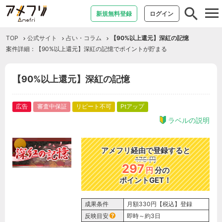
tog
新規無料登録
ログイン
nav
TOP
公式サイト
占い・コラム
【90%以上還元】深紅の記憶
案件詳細：【90%以上還元】深紅の記憶でポイントが貯まる
【90%以上還元】深紅の記憶
広告
審査中保証
リピート不可
Ptアップ
ラベルの説明
アメフリ経由で登録すると
175
円
297
円
分の
ポイントGET！
成果条件
月額330円【税込】登録
反映目安
即時～約3日