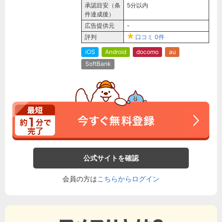
承認目安（条
5分以内
件達成後）
広告提供元
-
評判
口コミ
0件
iOS
Android
docomo
au
SoftBank
公式サイトを確認
会員の方は
こちらからログイン