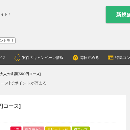
新規
サイト！
ントモリ
ビス
案件のキャンペーン情報
毎日貯める
特集コ
大人の常識[550円コース]
コース]でポイントが貯まる
円コース]
広告
審査中保証
リピート不可
Ptアップ