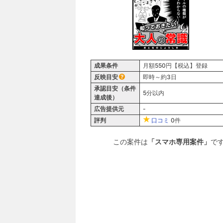
成果条件
月額550円【税込】登録
反映目安
即時～約3日
承認目安（条件
5分以内
達成後）
広告提供元
-
評判
口コミ
0件
この案件は
「スマホ専用案件」
で