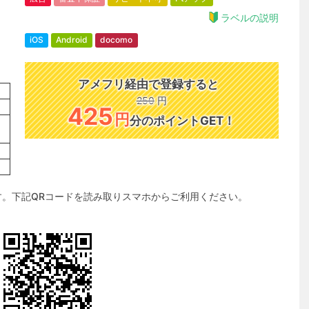
ラベルの説明
iOS
Android
docomo
アメフリ経由で登録すると
250
円
425
円
分のポイントGET！
す。下記QRコードを読み取りスマホからご利用ください。