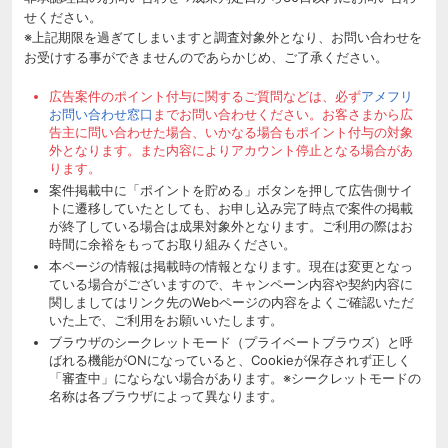
せください。
※上記期限を過ぎてしまいますと調査対象外となり、お問い合わせを
お受けする事ができませんのであらかじめ、ご了承ください。
広告案件のポイント付与に関するご質問などは、必ず
アメフリ
お問い合わせ窓口
までお問い合わせください。お客さまから広
告主に問い合わせた場合、いかなる場合もポイント付与の対象
外となります。また内容によりアカウント停止となる場合があ
ります。
案件掲載中に「ポイントを貯める」ボタンを押して広告側サイ
トに遷移していたとしても、お申し込み完了時点で案件の掲載
が終了している場合は成果対象外となります。ご利用の際はお
時間に余裕をもってお取り組みください。
本ページの情報は掲載時の情報となります。現在は変更となっ
ている場合がございますので、キャンペーン内容や契約内容に
関しましてはリンク先のWebページの内容をよくご確認いただ
いた上で、ご利用をお願いいたします。
ブラウザのシークレットモード（プライベートブラウズ）と呼
ばれる機能がONになっていると、Cookieが保存されず正しく
「審査中」にならない場合があります。※シークレットモードの
名称は各ブラウザによって異なります。