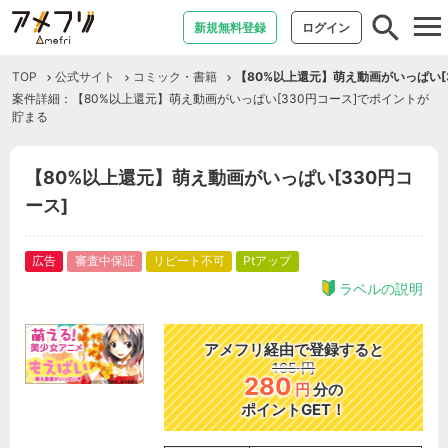
tog
新規無料登録
ログイン
nav
TOP
公式サイト
コミック・書籍
【80%以上還元】萌え動画がいっぱい[
案件詳細：【80%以上還元】萌え動画がいっぱい[330円コース]でポイントが
貯まる
【80%以上還元】萌え動画がいっぱい[330円コ
ース]
広告
審査中保証
リピート不可
Ptアップ
ラベルの説明
アメフリ経由で登録すると
165
円
280
円
分の
ポイントGET！