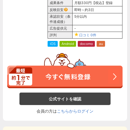
成果条件
月額330円【税込】登録
反映目安
即時～約3日
承認目安（条
5分以内
件達成後）
広告提供元
-
評判
口コミ
0件
iOS
Android
docomo
au
公式サイトを確認
会員の方は
こちらからログイン