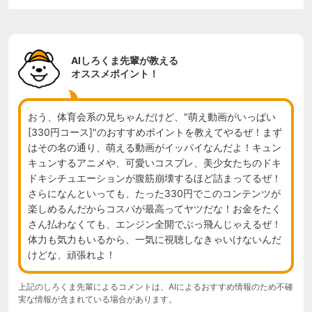
AIしろくま先輩が教える
オススメポイント！
おう、体育会系の兄ちゃんだけど、"萌え動画がいっぱい
[330円コース]"のおすすめポイントを教えてやるぜ！まず
はその名の通り、萌える動画がイッパイなんだよ！キュン
キュンするアニメや、可愛いコスプレ、美少女たちのドキ
ドキシチュエーションが腹筋崩壊するほど詰まってるぜ！
さらになんといっても、たった330円でこのコンテンツが
楽しめるんだからコスパが最高ってヤツだな！お金をたく
さん払わなくても、エンジン全開でぶっ飛んじゃえるぜ！
体力も気力もいるから、一気に視聴しなきゃいけないんだ
けどな、頑張れよ！
上記のしろくま先輩によるコメントは、AIによるおすすめ情報のため不確
実な情報が含まれている場合があります。