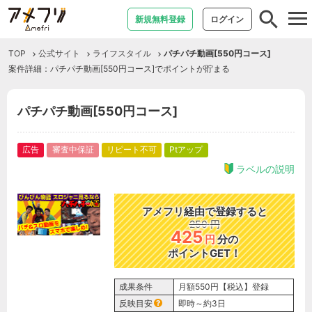
tog
新規無料登録
ログイン
nav
TOP
公式サイト
ライフスタイル
パチパチ動画[550円コース]
案件詳細：パチパチ動画[550円コース]でポイントが貯まる
パチパチ動画[550円コース]
広告
審査中保証
リピート不可
Ptアップ
ラベルの説明
アメフリ経由で登録すると
250
円
425
円
分の
ポイントGET！
成果条件
月額550円【税込】登録
反映目安
即時～約3日