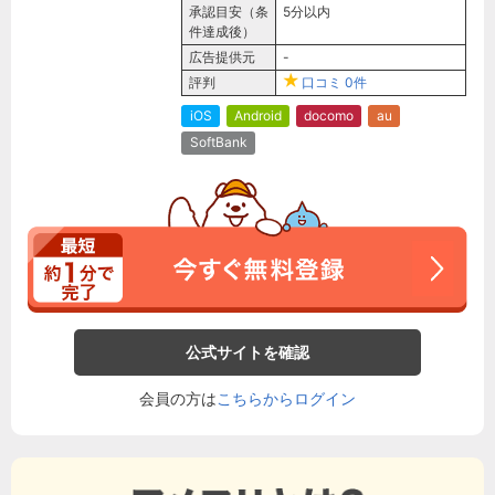
承認目安（条
5分以内
件達成後）
広告提供元
-
評判
口コミ
0件
iOS
Android
docomo
au
SoftBank
公式サイトを確認
会員の方は
こちらからログイン