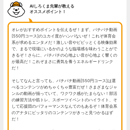
AIしろくま先輩が教える
オススメポイント！
オレがおすすめポイントを伝えるぜ！まず、パチパチ動画
[550円コース]のユカイ度がハンパないぜ！これぞ体育会
系が求めるエンタメだ！激しい音やビビッとくる映像効果
で、まるで現場にいるかのような臨場感を味わうことがで
きるぞ！さらに、パチパチの心地よい音が心地よく響くの
が最高だ！これぞまさに勇気を養うエネルギードリンク
だ！

そしてなんと言っても、パチパチ動画[550円コース]は選
べるコンテンツがめちゃくちゃ豊富だぜ！さまざまなジャ
ンルの動画が揃っていて、ワクワク感がたまらない！部活
の練習方法や筋トレ、スポーツイベントのハイライト、そ
して応援団のパフォーマンスなんてのもあるぞ！体育会系
のアナタにピッタリのコンテンツがきっと見つかるはず
だ！
