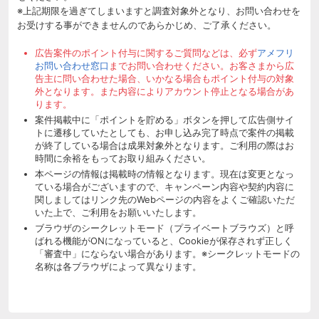
※上記期限を過ぎてしまいますと調査対象外となり、お問い合わせを
お受けする事ができませんのであらかじめ、ご了承ください。
広告案件のポイント付与に関するご質問などは、必ず
アメフリ
お問い合わせ窓口
までお問い合わせください。お客さまから広
告主に問い合わせた場合、いかなる場合もポイント付与の対象
外となります。また内容によりアカウント停止となる場合があ
ります。
案件掲載中に「ポイントを貯める」ボタンを押して広告側サイ
トに遷移していたとしても、お申し込み完了時点で案件の掲載
が終了している場合は成果対象外となります。ご利用の際はお
時間に余裕をもってお取り組みください。
本ページの情報は掲載時の情報となります。現在は変更となっ
ている場合がございますので、キャンペーン内容や契約内容に
関しましてはリンク先のWebページの内容をよくご確認いただ
いた上で、ご利用をお願いいたします。
ブラウザのシークレットモード（プライベートブラウズ）と呼
ばれる機能がONになっていると、Cookieが保存されず正しく
「審査中」にならない場合があります。※シークレットモードの
名称は各ブラウザによって異なります。