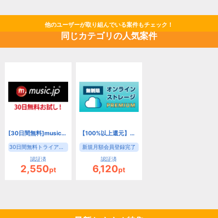
他のユーザーが取り組んでいる案件もチェック！
同じカテゴリの人気案件
[30日間無料]music.jp
【100%以上還元】HOZONプレミアム[550円コース]
30日間無料トライアル登録
新規月額会員登録完了
認証済
認証済
2,550
6,120
pt
pt