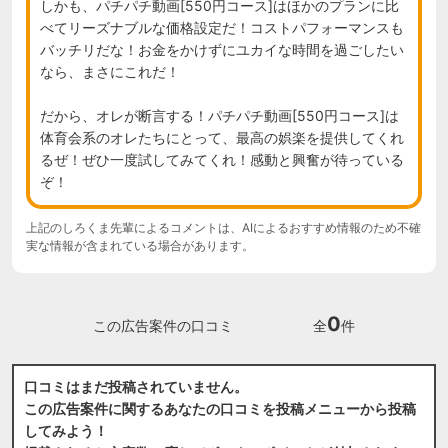
しかも、パチパチ動画[550円コース]はほかのプランに比
べてリーズナブルな価格設定だ！コストパフォーマンスも
バッチリだな！お金をかけずにユカイな時間を過ごしたい
なら、まさにこれだ！

だから、オレが断言する！パチパチ動画[550円コース]は
体育会系のオレたちにとって、最高の娯楽を提供してくれ
るぜ！ぜひ一度試してみてくれ！感動と興奮が待っている
ぞ！
上記のしろくま先輩によるコメントは、AIによるおすすめ情報のため不確
実な情報が含まれている場合があります。
0
この広告案件の口コミ
全
件
口コミはまだ投稿されていません。
この広告案件に関するあなたの口コミを投稿メニューから投稿
してみよう！