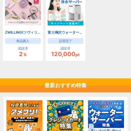
ZWILLING(ツヴィリング) 公式オンラインショップ
富士鳴沢ウォーター（浄水型）
商品購入
設置完了
認証済
認証済
2
120,000
％
pt
最新おすすめ特集