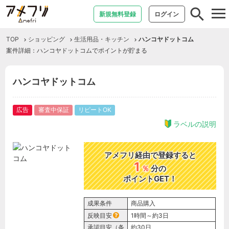
tog
新規無料登録
ログイン
nav
TOP
ショッピング
生活用品・キッチン
ハンコヤドットコム
案件詳細：ハンコヤドットコムでポイントが貯まる
ハンコヤドットコム
広告
審査中保証
リピートOK
ラベルの説明
アメフリ経由で登録すると
1
％
分の
ポイントGET！
成果条件
商品購入
反映目安
1時間～約3日
承認目安（条
約30日