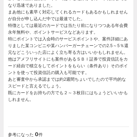
なり迅速でありました。

まあ他にも素早く対応してくれるカードもあるかもしれません
が自分が申し込んだ中では最速でした。

特徴としては最近のカードでは当たり前になりつつある年会費
永年無料や、ポイントサービスなどあります。

特にポイントでは入会時のサービスポイントや、案件詳細にあ
りました某コンビニや某ハンバーガーチェーンでの2.5～5％還
元などこういった店によく立ち寄る方はいいかもしれません。

他はアメフリサイトにも案件があるＳＢＩ証券で投資信託をカ
ード経由で積立をしてポイントをもらい（条件あり）そのポイ
ントを使って投資信託の購入も可能です。

あと審査中から承認までは約2週間ちょいでしたので平均的な
スピードと言えるでしょう。

既にカードをお持ちの方でも２～３枚目にはちょうどいいかも
しれません。

0
参考になった
件