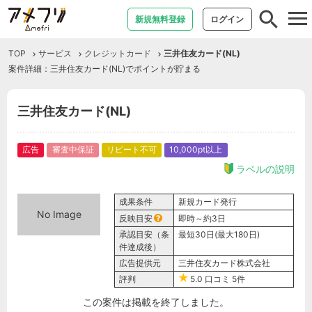
tog
新規無料登録
ログイン
nav
TOP
サービス
クレジットカード
三井住友カード(NL)
案件詳細：三井住友カード(NL)でポイントが貯まる
三井住友カード(NL)
広告
審査中保証
リピート不可
10,000pt以上
ラベルの説明
成果条件
新規カード発行
No Image
反映目安
即時～約3日
承認目安（条
最短30日(最大180日)
件達成後）
広告提供元
三井住友カード株式会社
評判
5.0
口コミ
5件
この案件は掲載を終了しました。