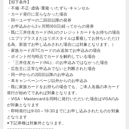
【却下条件】
・不備･不正･虚偽･重複･いたずら･キャンセル
・カード発行に至らなかった場合
・同一ユーザーの二回目以降の発券
・お申込みから2ヶ月間(60日)経ってからの発券
・既に三井住友カード(NL)のクレジットカードをお持ちの場合
（エブリプラスまたはリボスタイルは重複してお持ちいただけ
る為、新規でお申し込みされた場合には対象となります。）
・家族カード/ETCカードのみ追加でお申込みの場合
・ポイント付与時点でカードを解約している場合
・「三井住友カード(NL)」のお申込みではなかった場合
・広告主に正常な申込みでないと判断された場合
・同一IPからの2回目以降のお申込み
・本キャンペーンページ以外からのお申込み
・既に家族カードをお持ちの場合でも、ご本人名義の本カード
発行が始めてであれば対象となります。
・VISA・Mastercardを同時に発行いただいた場合はVISAのみ
が対象となります
・即時発行は9:00～19:30までにお申し込みされたものが対象
となります
※下記券種は対象外となります。
==================