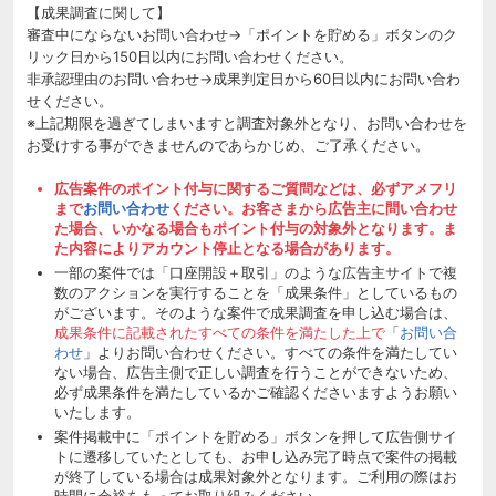
【成果調査に関して】
審査中にならないお問い合わせ→「ポイントを貯める」ボタンのク
リック日から150日以内にお問い合わせください。
非承認理由のお問い合わせ→成果判定日から60日以内にお問い合わ
せください。
※上記期限を過ぎてしまいますと調査対象外となり、お問い合わせを
お受けする事ができませんのであらかじめ、ご了承ください。
広告案件のポイント付与に関するご質問などは、必ずアメフリ
まで
お問い合わせ
ください。お客さまから広告主に問い合わせ
た場合、いかなる場合もポイント付与の対象外となります。ま
た内容によりアカウント停止となる場合があります。
一部の案件では「口座開設＋取引」のような広告主サイトで複
数のアクションを実行することを「成果条件」としているもの
がございます。そのような案件で成果調査を申し込む場合は、
成果条件に記載されたすべての条件を満たした上で
「
お問い合
わせ
」よりお問い合わせください。すべての条件を満たしてい
ない場合、広告主側で正しい調査を行うことができないため、
必ず成果条件を満たしているかご確認くださいますようお願い
いたします。
案件掲載中に「ポイントを貯める」ボタンを押して広告側サイ
トに遷移していたとしても、お申し込み完了時点で案件の掲載
が終了している場合は成果対象外となります。ご利用の際はお
時間に余裕をもってお取り組みください。