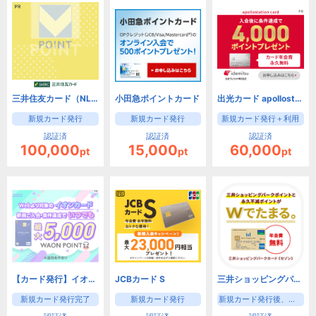
三井住友カード（NL）
小田急ポイントカード
出光カード apollostation card（旧まいどプラスカード）
新規カード発行
新規カード発行
新規カード発行＋利用
認証済
認証済
認証済
100,000
15,000
60,000
pt
pt
pt
【カード発行】イオンカード（WAON一体型）
JCBカード S
三井ショッピングパークカード《セゾン》（新規カード発行後、入会月の翌月末までに3000円(税込)の利用）【iOS・Android・PC】
新規カード発行完了
新規カード発行
新規カード発行後、入会月の翌月末までに3000円(税込)の利用