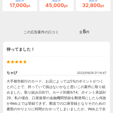
認証済
認証済
認証済
17,000
45,000
32,800
pt
pt
pt
5
この広告案件の口コミ
全
件
待ってました！
ちゃび
2022/09/29 21:14:47
大手都市銀行のカード。お店によっては5%のポイントがつく
とのことで、持っていて損はないかなと思いこの案件に取り組
みました。取り組み日8/11。カード到着9/14。ポイント承認9/
29。私の場合、口座振替の金融機関登録を郵便局にしたら何故
かWeb上では登録できず。郵送での口座登録となりそのための
書類のやりとりに時間がかかってしまいましたが、Web上で全