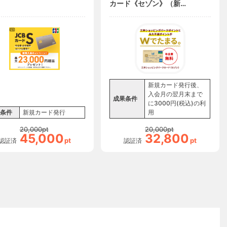
カード《セゾン》（新規
カード発行後、入会月の
翌月末までに3000円(税
込)の利用）【iOS・
Android・PC】
新規カード発行後、
入会月の翌月末まで
成果条件
に3000円(税込)の利
条件
新規カード発行
用
20,000
pt
20,000
pt
45,000
32,800
pt
pt
認証済
認証済