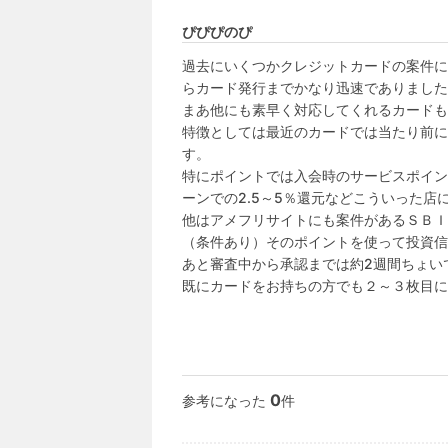
ぴぴぴのぴ
過去にいくつかクレジットカードの案件に
らカード発行までかなり迅速でありました
まあ他にも素早く対応してくれるカードも
特徴としては最近のカードでは当たり前に
す。

特にポイントでは入会時のサービスポイン
ーンでの2.5～5％還元などこういった店
他はアメフリサイトにも案件があるＳＢＩ
（条件あり）そのポイントを使って投資信
あと審査中から承認までは約2週間ちょい
既にカードをお持ちの方でも２～３枚目に
0
参考になった
件