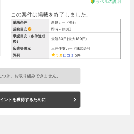
ラベルの説明
この案件は掲載を終了しました。
成果条件
新規カード発行
反映目安
即時～約3日
承認目安（条件達成
最短30日(最大180日)
後）
広告提供元
三井住友カード株式会社
評判
5.0
口コミ
5件
につき、お取り組みできません。
イントを獲得するために