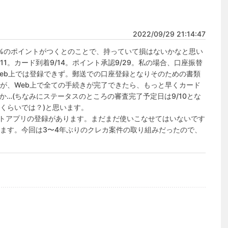
2022/09/29 21:14:47
%のポイントがつくとのことで、持っていて損はないかなと思い
1。カード到着9/14。ポイント承認9/29。私の場合、口座振替
eb上では登録できず。郵送での口座登録となりそのための書類
が、Web上で全ての手続きが完了できたら、もっと早くカード
…(ちなみにステータスのところの審査完了予定日は9/10とな
くらいでは？)と思います。

イントアプリの登録があります。まだまだ使いこなせてはいないです
ます。今回は3〜4年ぶりのクレカ案件の取り組みだったので、