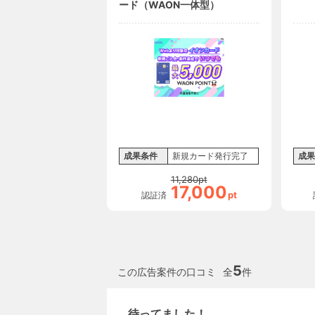
ード（WAON一体型）
成果条件
新規カード発行完了
成果
11,280
pt
17,000
pt
認証済
5
この広告案件の口コミ
全
件
待ってました！