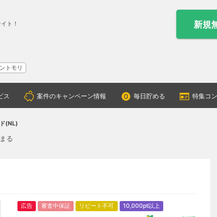
新規
サイト！
ントモリ
ビス
案件のキャンペーン情報
毎日貯める
特集コ
(NL)
貯まる
広告
審査中保証
リピート不可
10,000pt以上