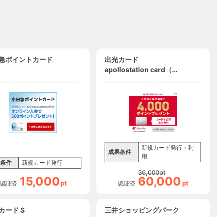
急ポイントカード
出光カード
apollostation card（旧
まいどプラスカード）
新規カード発行＋利
成果条件
用
条件
新規カード発行
36,000
pt
15,000
60,000
pt
pt
認証済
認証済
カード S
三井ショッピングパーク