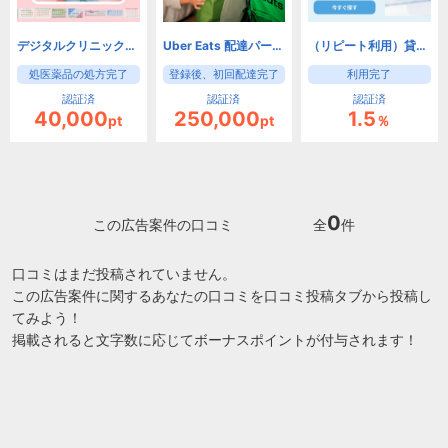
デジタルクリニックグループ「ピル」
Uber Eats 配達パートナー募集
（リピート利用）貸し会議室・レンタルスペースの予約【インスタベース】
処医薬品の処方完了
登録後、初回配達完了
利用完了
認証済
認証済
認証済
40,000
250,000
1.5
pt
pt
％
0
この広告案件の口コミ
全
件
口コミはまだ投稿されていません。
この広告案件に関するあなたの口コミを口コミ投稿タブから投稿し
てみよう！
掲載されると文字数に応じてボーナスポイントが付与されます！