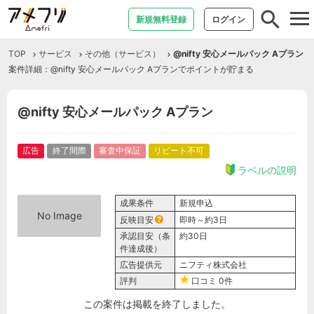
tog
新規無料登録
ログイン
nav
TOP
サービス
その他（サービス）
@nifty 安心メールパック Aプラン
案件詳細：@nifty 安心メールパック Aプランでポイントが貯まる
@nifty 安心メールパック Aプラン
広告
終了間際
審査中保証
リピート不可
ラベルの説明
成果条件
新規申込
No Image
反映目安
即時～約3日
承認目安（条
約30日
件達成後）
広告提供元
ニフティ株式会社
評判
口コミ
0件
この案件は掲載を終了しました。