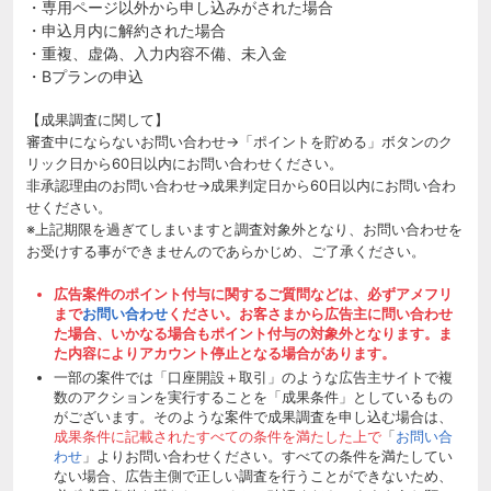
・専用ページ以外から申し込みがされた場合
・申込月内に解約された場合
・重複、虚偽、入力内容不備、未入金
・Bプランの申込
【成果調査に関して】
審査中にならないお問い合わせ→「ポイントを貯める」ボタンのク
リック日から60日以内にお問い合わせください。
非承認理由のお問い合わせ→成果判定日から60日以内にお問い合わ
せください。
※上記期限を過ぎてしまいますと調査対象外となり、お問い合わせを
お受けする事ができませんのであらかじめ、ご了承ください。
広告案件のポイント付与に関するご質問などは、必ずアメフリ
まで
お問い合わせ
ください。お客さまから広告主に問い合わせ
た場合、いかなる場合もポイント付与の対象外となります。ま
た内容によりアカウント停止となる場合があります。
一部の案件では「口座開設＋取引」のような広告主サイトで複
数のアクションを実行することを「成果条件」としているもの
がございます。そのような案件で成果調査を申し込む場合は、
成果条件に記載されたすべての条件を満たした上で
「
お問い合
わせ
」よりお問い合わせください。すべての条件を満たしてい
ない場合、広告主側で正しい調査を行うことができないため、