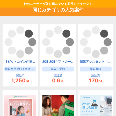
他のユーザーが取り組んでいる案件もチェック！
同じカテゴリの人気案件
【ビットコインが無料でもらえる！】Cheeese(チーズ) 会員登録
JCB JCBギフトカード
副業アシスタント（LINE友達登録完了）
新規会員登録＋条件クリア
購入＋受領
新規登録
認証済
認証済
認証済
1,250
0.6
170
pt
％
pt